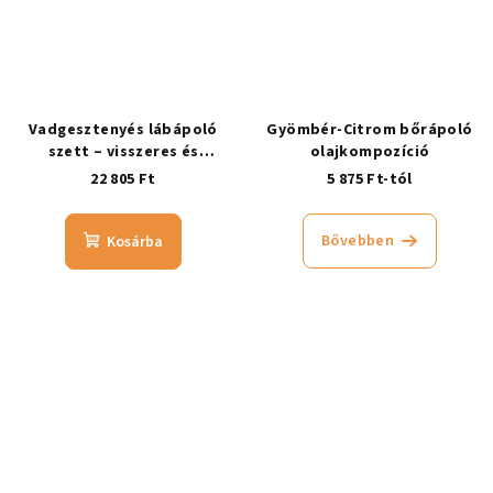
Vadgesztenyés lábápoló
Gyömbér-Citrom bőrápoló
szett – visszeres és
olajkompozíció
duzzadt lábakra
22 805 Ft
5 875 Ft-tól
Bővebben
Kosárba