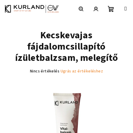
Ugrás
a
fő
Kosár
Keresés
Bejelentkezés
tartalomhoz
Kecskevajas
fájdalomcsillapító
ízületbalzsam, melegítő
A
Nincs értékelés
Ugrás az értékeléshez
termék
átlagos
értékelése
5-
ből
0,0
csillag.