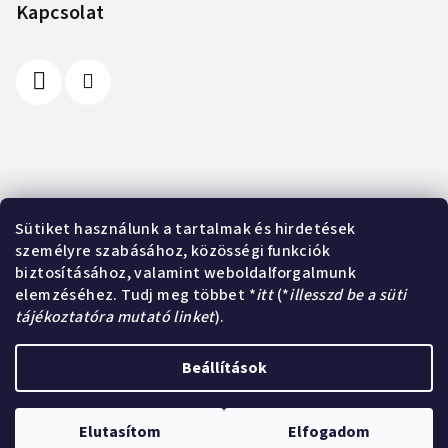
b
Kapcsolat
l
é
c
Információ
Sütiket használunk a tartalmak és hirdetések
személyre szabásához, közösségi funkciók
A vásárlás lépései
biztosításához, valamint weboldalforgalmunk
Üzleti feltételek (ÁSZF)
elemzéséhez. Tudj meg többet *
itt
(*
illesszd be a süti
Adatkezelési tájékoztató
tájékoztatóra mutató linket
).
Elérhetőségek
Beállítások
Copyright 2026
Kurland webshop
. Minden jog fenntartva.
Süti
beállítások szerkesztése
Elutasítom
Elfogadom