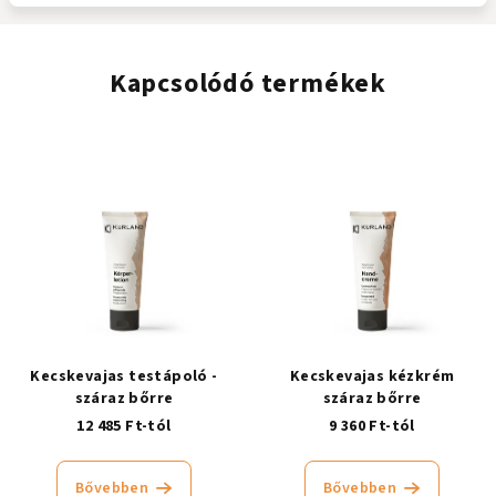
Kapcsolódó termékek
Kecskevajas testápoló -
Kecskevajas kézkrém
száraz bőrre
száraz bőrre
12 485 Ft-tól
9 360 Ft-tól
Bővebben
Bővebben