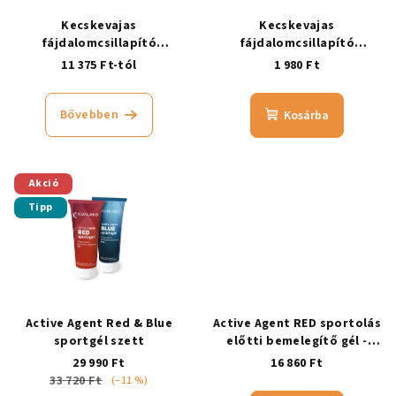
Kecskevajas
Kecskevajas
fájdalomcsillapító
fájdalomcsillapító
ízületbalzsam, hűsítő
ízületbalzsam, melegítő 10
11 375 Ft-tól
1 980 Ft
ml
Bővebben
Kosárba
Akció
Tipp
Active Agent Red & Blue
Active Agent RED sportolás
sportgél szett
előtti bemelegítő gél -
taurinnal
29 990 Ft
16 860 Ft
33 720 Ft
(–11 %)