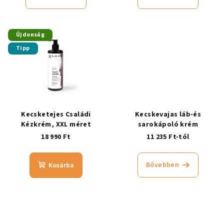
Újdonság
Tipp
Kecsketejes Családi
Kecskevajas láb-és
Kézkrém, XXL méret
sarokápoló krém
18 990 Ft
11 235 Ft-tól
Bővebben
Kosárba