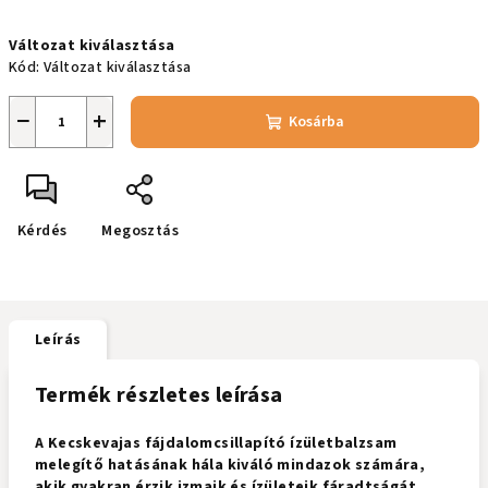
Egységár:
Változat kiválasztása
Kód:
Változat kiválasztása
−
+
Kosárba
Kérdés
Megosztás
Leírás
Termék részletes leírása
A Kecskevajas fájdalomcsillapító ízületbalzsam
melegítő hatásának hála kiváló mindazok számára,
akik gyakran érzik izmaik és ízületeik fáradtságát