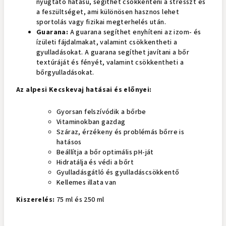
nyugtató hatású, segíthet csökkenteni a stresszt és
a feszültséget, ami különösen hasznos lehet
sportolás vagy fizikai megterhelés után.
Guarana:
A guarana segíthet enyhíteni az izom- és
ízületi fájdalmakat, valamint csökkentheti a
gyulladásokat. A guarana segíthet javítani a bőr
textúráját és fényét, valamint csökkentheti a
bőrgyulladásokat.
Az alpesi Kecskevaj hatásai és előnyei:
Gyorsan felszívódik a bőrbe
Vitaminokban gazdag
Száraz, érzékeny és problémás bőrre is
hatásos
Beállítja a bőr optimális pH-ját
Hidratálja és védi a bőrt
Gyulladásgátló és gyulladáscsökkentő
Kellemes illata van
Kiszerelés:
75 ml és 250 ml