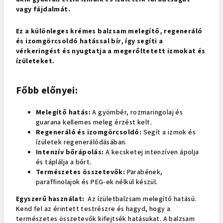
vagy fájdalmát.
Ez a különleges krémes balzsam melegítő, regeneráló
és izomgörcsoldó hatással bír, így segíti a
vérkeringést és nyugtatja a megerőltetett izmokat és
ízületeket.
Főbb előnyei:
Melegítő hatás:
A gyömbér, rozmaringolaj és
guarana kellemes meleg érzést kelt.
Regeneráló és izomgörcsoldó:
Segít a izmok és
ízületek regenerálódásában.
Intenzív bőrápolás:
A kecsketej intenzíven ápolja
és táplálja a bőrt.
Természetes összetevők:
Parabének,
paraffinolajok és PEG-ek nélkül készül.
Egyszerű használat:
Az ízületbalzsam melegítő hatású.
Kend fel az érintett testrészre és hagyd, hogy a
természetes összetevők kifejtsék hatásukat. A balzsam