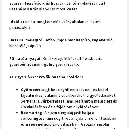
gyorsan felszívódik és hosszan tartó enyhülést nyújt.
Használata után alaposan moss kezet.
Ideális:
fizikai megterhelés után, általános ízületi
panaszokra
Hatása:
melegítő, lazító, fájdalomcsillapító, regeneráló,
hidratáló, tápláló
Fő hatóanyagai:
Kecsketejből készült kecskevaj,
gyömbér, rozmaringolaj, guarana, stb.
Az egyes összetevők hatása röviden:
Gyömbér:
segíthet enyhíteni az izom- és ízületi
fájdalmakat, valamint csökkentheti a gyulladásokat.
Serkenti a vérkeringést, ami segíthet a meleg érzés
kialakulásában és a fájdalom enyhítésében.
Rozmaring:
A rozmaringolaj javíthatja a
vérkeringést, ami segíthet a fájdalom enyhítésében
és a regeneráció gyorsításában. A rozmaringolaj