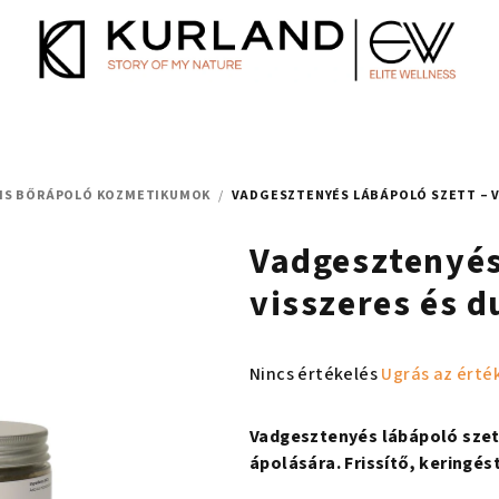
LIS BŐRÁPOLÓ KOZMETIKUMOK
/
VADGESZTENYÉS LÁBÁPOLÓ SZETT – V
Vadgesztenyés
visszeres és d
A
Nincs értékelés
Ugrás az érté
termék
átlagos
Vadgesztenyés lábápoló szett
értékelése
ápolására. Frissítő, keringé
5-