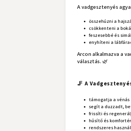
A vadgesztenyés agya
összehúzni a hajsz
csökkenteni a boká
feszesebbé és simá
enyhíteni a lábfára
Arcon alkalmazva a va
választás. 🌿
🦵 A Vadgesztenyés
támogatja a vénás 
segít a duzzadt, b
frissíti és regenerá
hűsítő és komfortér
rendszeres használ