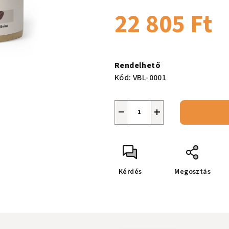
ből
22 805 Ft
0,0
csillag.
Egységár:
Rendelhető
Kód:
VBL-0001
−
+
Kérdés
Megosztás