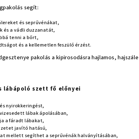
gpakolás segít:
álereket és seprűvénákat,
k és a vádli duzzanatát,
bbá tenni a bőrt,
dtságot és a kellemetlen feszülő érzést.
dgesztenye pakolás a kipirosodásra hajlamos, hajszáler
 lábápoló szett fő előnyei
és nyirokkeringést,
evizesedett lábak ápolásában,
lja a fáradt lábakat,
zetet javító hatású,
at mellett segíthet a seprűvénák halványításában,