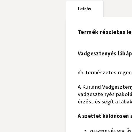
Leírás
Termék részletes le
Vadgesztenyés lábápo
🌰 Természetes regene
A Kurland Vadgeszteny
vadgesztenyés pakolás
érzést és segít a lába
A szettet különösen a
visszeres és seprű