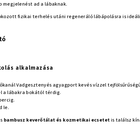
b megjelenést ad a lábaknak.
kozott fizikai terhelés utáni regeneráló lábápolásra is ideáli
tó
olás alkalmazása
vőkanál Vadgesztenyés agyagport kevés vízzel tejfölsűrűségű
l a lábakra bokától térdig.
percig.
 le.
us
bambusz keverőtálat és kozmetikai ecsetet
is találsz k