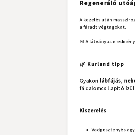
Regeneráló utóá
A kezelés után masszíro
a fáradt végtagokat.
📅 A látványos eredménye
🌿 Kurland tipp
Gyakori
lábfájás
,
neh
fájdalomcsillapító íz
Kiszerelés
Vadgesztenyés agy