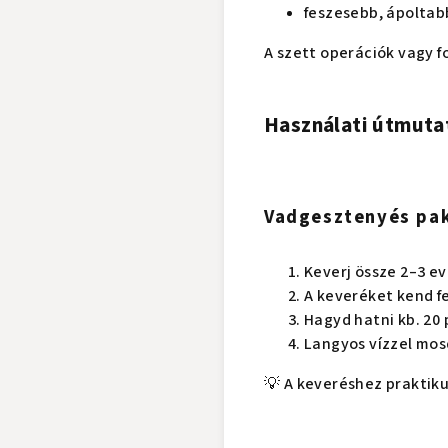
feszesebb, ápoltab
A szett operációk vagy fo
Használati útmuta
Vadgesztenyés pak
Keverj össze 2–3 e
A keveréket kend fe
Hagyd hatni kb. 20 
Langyos vízzel mosd
💡 A keveréshez praktik