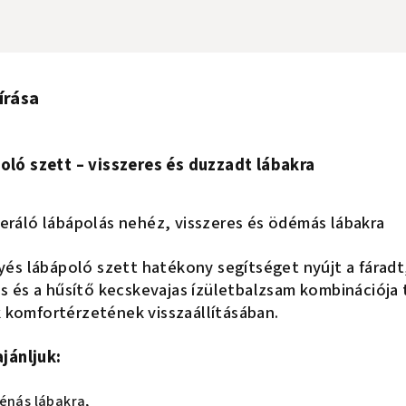
írása
ló szett – visszeres és duzzadt lábakra
ráló lábápolás nehéz, visszeres és ödémás lábakra
és lábápoló szett hatékony segítséget nyújt a fáradt
 és a hűsítő kecskevajas ízületbalzsam kombinációja t
k komfortérzetének visszaállításában.
jánljuk:
vénás lábakra,