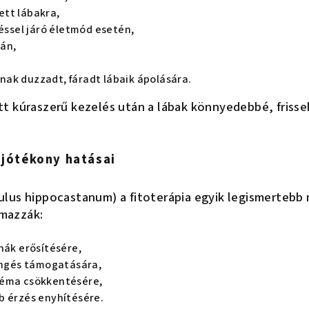
tt lábakra,
léssel járó életmód esetén,
án,
ak duzzadt, fáradt lábaik ápolására.
t kúraszerű kezelés után a lábak könnyedebbé, friss
 jótékony hatásai
lus hippocastanum) a fitoterápia egyik legismertebb
mazzák:
nák erősítésére,
ringés támogatására,
déma csökkentésére,
b érzés enyhítésére.