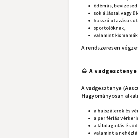
ödémás, bevizesede
sok állással vagy ü
hosszú utazások ut
sportolóknak,
valamint kismamákn
A rendszeresen végzet
🌰 A vadgesztenye
A vadgesztenye (Aescu
Hagyományosan alkal
a hajszálerek és vé
a perifériás vérke
a lábdagadás és ö
valamint a nehézlá