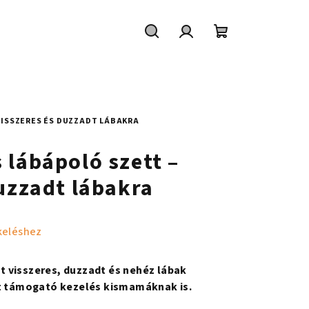
Keresés
Bejelentkezés
Kosár
ISSZERES ÉS DUZZADT LÁBAKRA
 lábápoló szett –
uzzadt lábakra
keléshez
 visszeres, duzzadt és nehéz lábak
st támogató kezelés kismamáknak is.