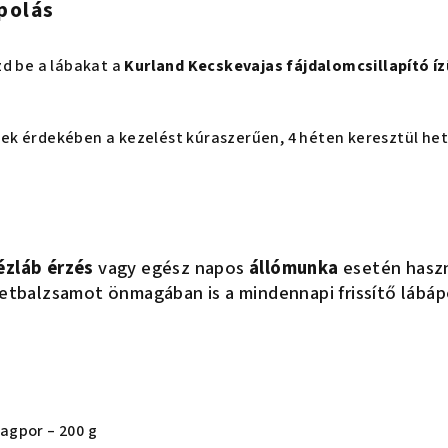
polás
zd be a lábakat a
Kurland Kecskevajas fájdalomcsillapító 
k érdekében a kezelést kúraszerűen, 4 héten keresztül heti
ézláb érzés
vagy egész napos
állómunka
esetén haszn
ületbalzsamot önmagában is a mindennapi frissítő lábá
agpor – 200 g