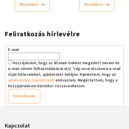
Bővebben
Bővebben
Feliratkozás hírlevélre
E-mail
Hozzájárulok, hogy az általam önként megadott nevem és
e-mail címem felhasználásával a(z)
*cég neve
részemre e-mail
útján hírleveleket, ajánlatokat küldjön. Kijelentem, hogy az
adatkezelési tájékoztatót
elolvastam. Megértettem, hogy a
hozzájárulásom bármikor visszavonhatom.
Feliratkozás
L
á
b
Kapcsolat