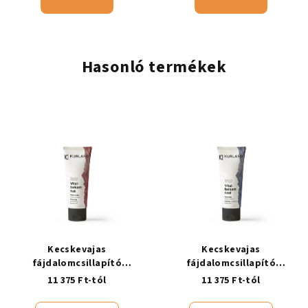
Hasonló termékek
Kecskevajas
Kecskevajas
fájdalomcsillapító
fájdalomcsillapító
ízületbalzsam, melegítő
ízületbalzsam, hűsítő
11 375 Ft-tól
11 375 Ft-tól