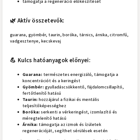
támogatja a regeneráció előkészítését
🌿 Aktív összetevők:
guarana, gyömbér, taurin, boróka, tárnics, árnika, citromfű,
vadgesztenye, kecskevaj
💪 Kulcs hatóanyagok előnyei:
Guarana:
természetes energizáló, támogatja a
koncentrációt és a keringést
Gyömbér:
gyulladáscsökkentő, fájdalomcsillapító,
fertőtlenítő hatású
Taurin:
hozzájárul a fizikai és mentális
teljesítőképességhez
Boróka:
serkenti a vérkeringést, izomlazító és
méregtelenítő hatású
Árnika:
támogatja az izmok és ízületek
regenerációját, segíthet sérülések esetén