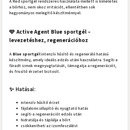
A Red sportgél rendszeres használata mellett is kíméletes
a bőrhöz, nem okoz irritációt, ellentétben sok
hagyományos melegítő készítménnyel.
🩵 Active Agent Blue sportgél –
levezetéshez, regenerációhoz
A
Blue sportgél
intenzív hűsítő és regeneráló hatású
készítmény, amely ideális edzés utáni használatra. Segíti a
fáradt izmok megnyugtatását, támogatja a regenerációt,
és frissítő érzetet biztosít.
✨ Hatásai:
intenzív hűsítő érzet
fájdalomcsillapító és nyugtató hatás
segíti a regenerációt edzés után
hidratálja és táplálja a bőrt
csökkentheti az izomfeszülést