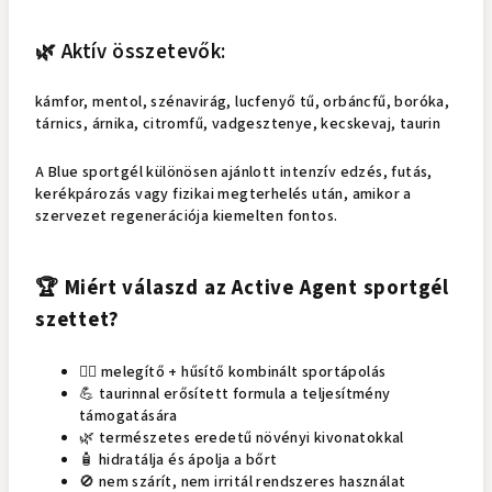
🌿 Aktív összetevők:
kámfor, mentol, szénavirág, lucfenyő tű, orbáncfű, boróka,
tárnics, árnika, citromfű, vadgesztenye, kecskevaj, taurin
A Blue sportgél különösen ajánlott intenzív edzés, futás,
kerékpározás vagy fizikai megterhelés után, amikor a
szervezet regenerációja kiemelten fontos.
🏆 Miért válaszd az Active Agent sportgél
szettet?
🏃‍♂️ melegítő + hűsítő kombinált sportápolás
💪 taurinnal erősített formula a teljesítmény
támogatására
🌿 természetes eredetű növényi kivonatokkal
🧴 hidratálja és ápolja a bőrt
🚫 nem szárít, nem irritál rendszeres használat