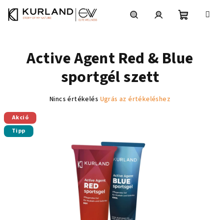
Ugrás
a
fő
Kosár
Keresés
Bejelentkezés
tartalomhoz
Active Agent Red & Blue
sportgél szett
A
Nincs értékelés
Ugrás az értékeléshez
termék
Akció
átlagos
értékelése
Tipp
5-
ből
0,0
csillag.