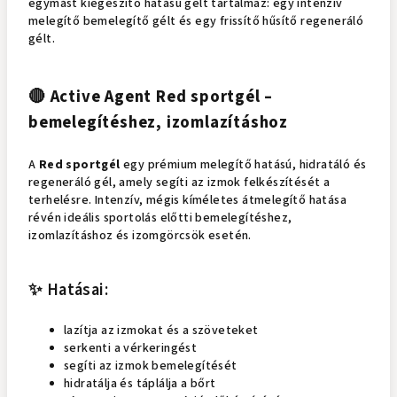
egymást kiegészítő hatású gélt tartalmaz: egy intenzív
melegítő bemelegítő gélt és egy frissítő hűsítő regeneráló
gélt.
🔴 Active Agent Red sportgél –
bemelegítéshez, izomlazításhoz
A
Red sportgél
egy prémium melegítő hatású, hidratáló és
regeneráló gél, amely segíti az izmok felkészítését a
terhelésre. Intenzív, mégis kíméletes átmelegítő hatása
révén ideális sportolás előtti bemelegítéshez,
izomlazításhoz és izomgörcsök esetén.
✨ Hatásai:
lazítja az izmokat és a szöveteket
serkenti a vérkeringést
segíti az izmok bemelegítését
hidratálja és táplálja a bőrt