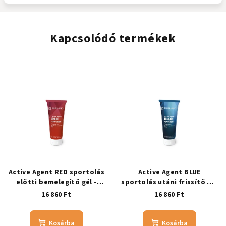
Kapcsolódó termékek
Active Agent RED sportolás
Active Agent BLUE
előtti bemelegítő gél -
sportolás utáni frissítő gél
taurinnal
- taurinnal
16 860 Ft
16 860 Ft
Kosárba
Kosárba