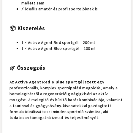
mellett sem
⚡ ideális amatőr és profi sportolóknak is
📦 Kiszerelés
1 × Active Agent Red sportgél – 200 ml
1 × Active Agent Blue sportgél – 200 ml
🌿 Összegzés
Az
Active Agent Red & Blue sportgél szett
egy
professzionális, komplex sportápolási megoldás, amely a
bemelegítéstől a regenerációig végigkíséri az aktív
mozgást. A melegítő és hűsítő hatás kombinációja, valamint
a taurinnal és gyógynövény-kivonatokkal gazdagított
formula ideálissá teszi minden sportoló számára, aki
tudatosan támogatná izmait és teljesítményét.