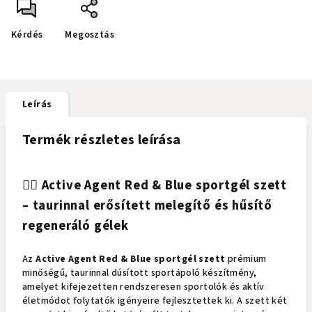
Kérdés
Megosztás
Leírás
Termék részletes leírása
🏃‍♂️ Active Agent Red & Blue sportgél szett
– taurinnal erősített melegítő és hűsítő
regeneráló gélek
Az
Active Agent Red & Blue sportgél szett
prémium
minőségű, taurinnal dúsított sportápoló készítmény,
amelyet kifejezetten rendszeresen sportolók és aktív
életmódot folytatók igényeire fejlesztettek ki. A szett két