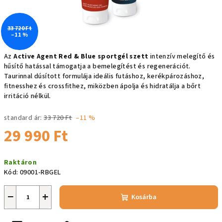
33 720 Ft
–11 %
Az
Active Agent Red & Blue sportgél szett
intenzív melegítő és
hűsítő hatással támogatja a bemelegítést és regenerációt.
Taurinnal dúsított formulája ideális futáshoz, kerékpározáshoz,
fitnesshez és crossfithez, miközben ápolja és hidratálja a bőrt
irritáció nélkül.
standard ár:
33 720 Ft
–11 %
29 990 Ft
Egységár:
Raktáron
Kód:
09001-RBGEL
−
+
Kosárba