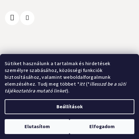
l
é
c
Információ
Sütiket használunk a tartalmak és hirdetések
személyre szabásához, közösségi funkciók
A vásárlás lépései
biztosításához, valamint weboldalforgalmunk
Üzleti feltételek (ÁSZF)
elemzéséhez. Tudj meg többet *
itt
(*
illesszd be a süti
Adatkezelési tájékoztató
tájékoztatóra mutató linket
).
Elérhetőségek
Beállítások
Copyright 2026
Kurland webshop
. Minden jog fenntartva.
Süti
beállítások szerkesztése
Elutasítom
Elfogadom
Shoptet készítette