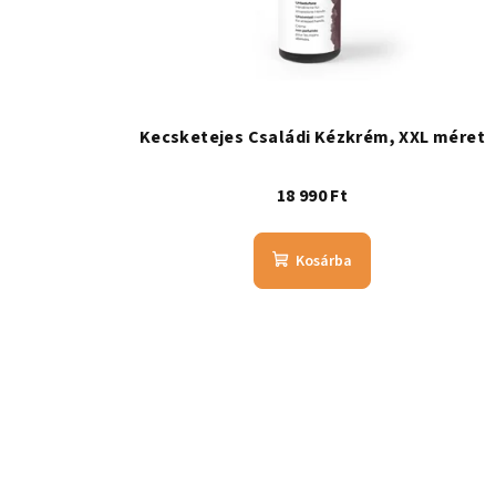
Kecsketejes Családi Kézkrém, XXL méret
18 990 Ft
Kosárba