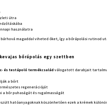
e
zleti útra
 edzőtáskába
ennapi használatra
 bárhová magaddal viheted őket, így a bőrápolási rutinod u
skevajas bőrápolás egy szettben
c- és testápoló termékcsalád
válogatott darabjait tartalm
lják a bőrt
természetes regenerációját
i a bőr puhaságát és rugalmasságát
készült hatóanyagoknak köszönhetően ezek a krémek különö