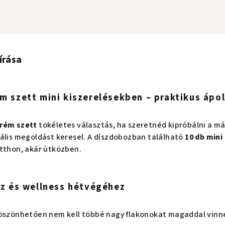
írása
m szett mini kiszerelésekben – praktikus ápo
rém szett
tökéletes választás, ha szeretnéd kipróbálni a m
eális megoldást keresel. A díszdobozban található
10 db mini
otthon, akár útközben.
oz és wellness hétvégéhez
köszönhetően nem kell többé nagy flakonokat magaddal vinn