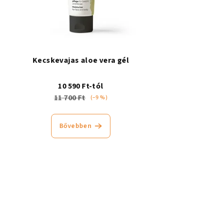
Kecskevajas aloe vera gél
10 590 Ft-tól
11 700 Ft
(–9 %)
Bővebben