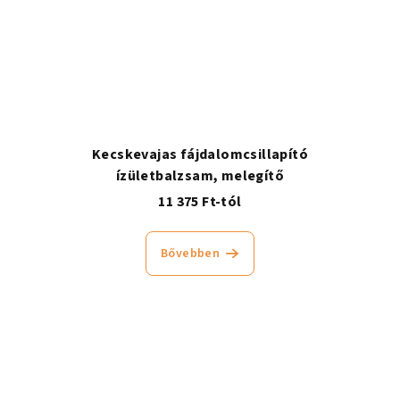
Kecskevajas fájdalomcsillapító
ízületbalzsam, melegítő
11 375 Ft-tól
Bővebben