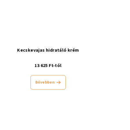
Kecskevajas hidratáló krém
13 625 Ft-tól
Bővebben