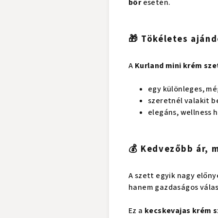
bőr
esetén.
🎁 Tökéletes ajánd
A
Kurland
mini krém sze
egy különleges, mé
szeretnél valakit 
elegáns, wellness 
💰 Kedvezőbb ár, m
A szett egyik nagy előn
hanem gazdaságos válasz
Ez a
kecskevajas krém s