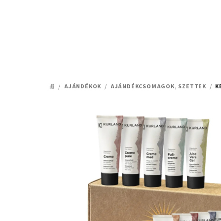
Ugrás
a
fő
tartalomhoz
/
AJÁNDÉKOK
/
AJÁNDÉKCSOMAGOK, SZETTEK
/
K
KEZDŐLAP