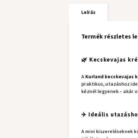
Leírás
Termék részletes le
🌿 Kecskevajas kré
A
Kurland
kecskevajas k
praktikus, utazáshoz id
kéznél legyenek – akár 
✈️ Ideális utazásh
A mini kiszereléseknek 