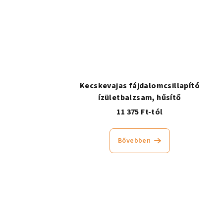
Kecskevajas fájdalomcsillapító
ízületbalzsam, hűsítő
11 375 Ft-tól
Bővebben