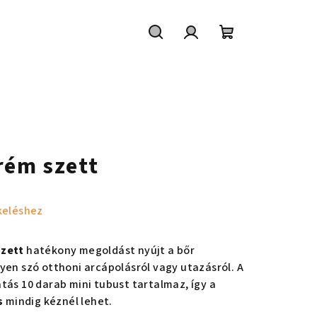
Keresés
Bejelentkezés
Kosár
rém szett
keléshez
szett
hatékony megoldást nyújt a bőr
yen szó otthoni arcápolásról vagy utazásról. A
tás 10 darab mini tubust tartalmaz, így a
s
mindig kéznél lehet.