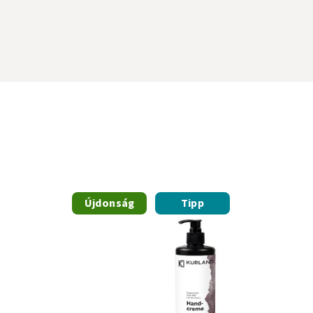
Újdonság
Tipp