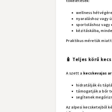
tökéletesek:
wellness hétvégér
nyaraláshoz vagy ü
sportoláshoz vagy
kézitáskába, mind
Praktikus méretük miatt
🧴 Teljes körű kec
A szett a
kecskevajas ar
hidratálják és táplá
támogatják a bőr 
segítenek megőrizn
Az alpesi kecsketejből 