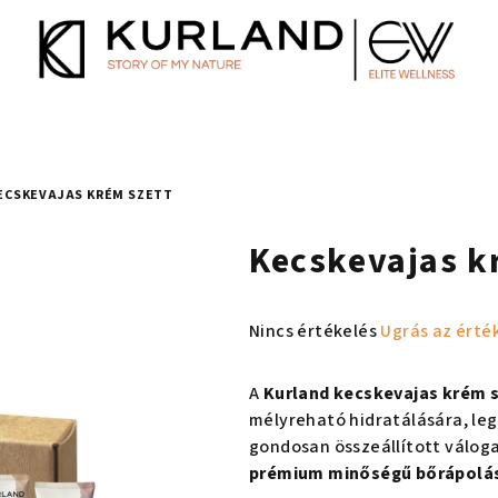
ECSKEVAJAS KRÉM SZETT
Kecskevajas k
A
Nincs értékelés
Ugrás az érté
termék
átlagos
A
Kurland kecskevajas krém 
értékelése
mélyreható hidratálására, leg
5-
gondosan összeállított váloga
ből
prémium minőségű bőrápolá
0,0