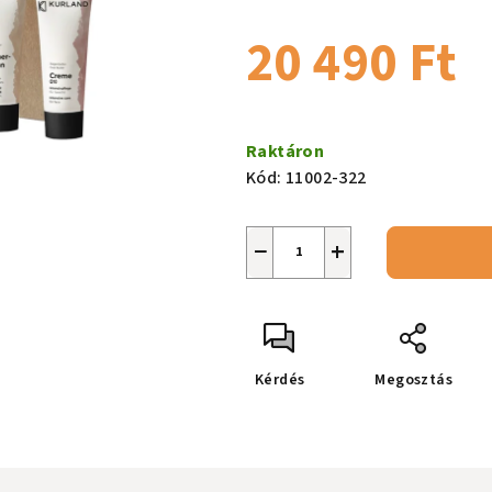
csillag.
20 490 Ft
Egységár:
Raktáron
Kód:
11002-322
−
+
Kérdés
Megosztás