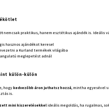
ékötlet
tt
nemcsak praktikus, hanem esztétikus ajándék is. Ideális vá
gis hasznos ajándékot keresel
bevezetni a Kurland termékek világába
hangulatú meglepetést adnál
int külön-külön
ye, hogy
kedvezőbb áron juthatsz hozzá
, mintha egyesével 
tás is.
zett mini kiszerelésekkel
ideális megoldás, ha rugalmas, so