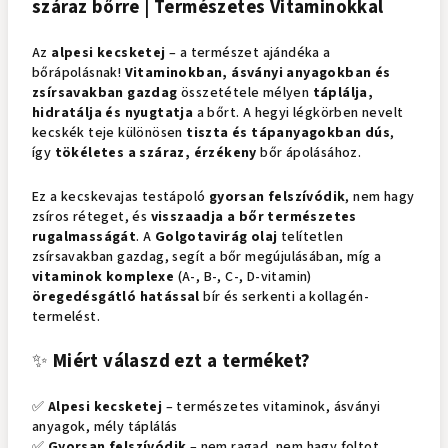
száraz bőrre | Természetes Vitaminokkal
Az
alpesi kecsketej
– a természet ajándéka a
bőrápolásnak!
Vitaminokban, ásványi anyagokban és
zsírsavakban gazdag
összetétele mélyen
táplálja,
hidratálja és nyugtatja
a bőrt. A hegyi légkörben nevelt
kecskék teje különösen
tiszta és tápanyagokban dús
,
így
tökéletes a száraz, érzékeny
bőr ápolásához.
Ez a kecskevajas testápoló
gyorsan felszívódik
, nem hagy
zsíros réteget, és
visszaadja a bőr természetes
rugalmasságát
. A
Golgotavirág olaj
telítetlen
zsírsavakban gazdag, segít a bőr megújulásában, míg a
vitaminok komplexe
(A-, B-, C-, D-vitamin)
öregedésgátló hatással
bír és serkenti a kollagén-
termelést.
✨
Miért válaszd ezt a terméket?
✅
Alpesi kecsketej
– természetes vitaminok, ásványi
anyagok, mély táplálás
✅
Gyorsan felszívódik
– nem ragad, nem hagy foltot