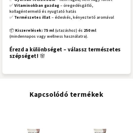
✅
Vitaminokban gazdag
– öregedésgátló,
kollagéntermelő és nyugtató hatás
✅
Természetes illat
– édeskés, kényeztető aromával
📦
Kiszerelések:
75 ml
(utazáshoz) és
250 ml
(mindennapos vagy wellness használatra).
Érezd a különbséget – válassz természetes
szépséget!
🌸
Kapcsolódó termékek