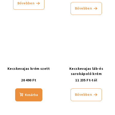
Bővebben
Bővebben
Kecskevajas krém szett
Kecskevajas láb-és
sarokápoló krém
20 490 Ft
11 235 Ft-tól
Bővebben
Kosárba