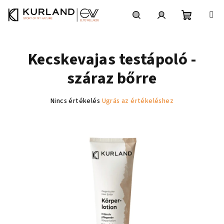
Ugrás
a
fő
Kosár
Keresés
Bejelentkezés
tartalomhoz
Kecskevajas testápoló -
száraz bőrre
A
Nincs értékelés
Ugrás az értékeléshez
termék
átlagos
értékelése
5-
ből
0,0
csillag.