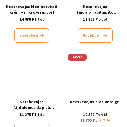
Kecskevajas Med bőrvédő
Kecskevajas
krém – mikro-ezüsttel
fájdalomcsillapító
ízületbalzsam, hűsítő
14 930 Ft-tól
11 375 Ft-tól
Bővebben
Bővebben
Akció
Kecskevajas
Kecskevajas aloe vera gél
fájdalomcsillapító
ízületbalzsam, melegítő
11 375 Ft-tól
10 590 Ft-tól
11 700 Ft
(–9 %)