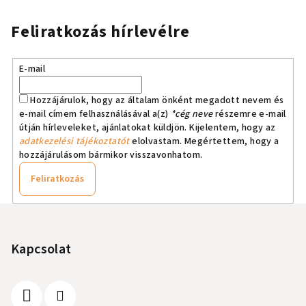
Feliratkozás hírlevélre
E-mail
Hozzájárulok, hogy az általam önként megadott nevem és
e-mail címem felhasználásával a(z)
*cég neve
részemre e-mail
útján hírleveleket, ajánlatokat küldjön. Kijelentem, hogy az
adatkezelési tájékoztatót
elolvastam. Megértettem, hogy a
hozzájárulásom bármikor visszavonhatom.
Feliratkozás
L
á
b
Kapcsolat
l
é