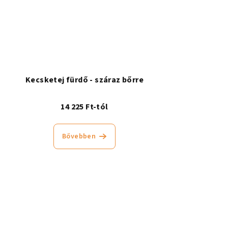
Kecsketej fürdő - száraz bőrre
14 225 Ft-tól
Bővebben