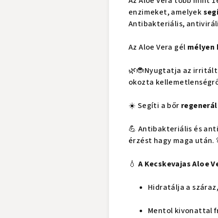
Az Aloe Vera több mint 1
enzimeket, amelyek
segí
Antibakteriális, antivir
Az Aloe Vera gél
mélyen 
🌿
🐞Nyugtatja az irritál
okozta kellemetlenségrő
☀️ Segíti a bőr
regenerá
💪 Antibakteriális és an
érzést hagy maga után. 
💧
A Kecskevajas Aloe Ve
Hidratálja a száraz
Mentol kivonattal fr