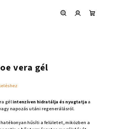
Keresés
Bejelentkezés
Kosár
oe vera gél
keléshez
ra gél
intenzíven hidratálja és nyugtatja
a
 vagy napozás utáni regenerálásról.
 hatékonyan hűsíti a felületet, miközben a