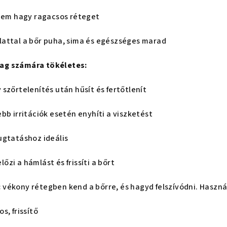
 nem hagy ragacsos réteget
attal a bőr puha, sima és egészséges marad
ag számára tökéletes:
szőrtelenítés után hűsít és fertőtlenít
bb irritációk esetén enyhíti a viszketést
ugtatáshoz ideális
zi a hámlást és frissíti a bőrt
:
vékony rétegben kend a bőrre, és hagyd felszívódni. Haszn
, frissítő