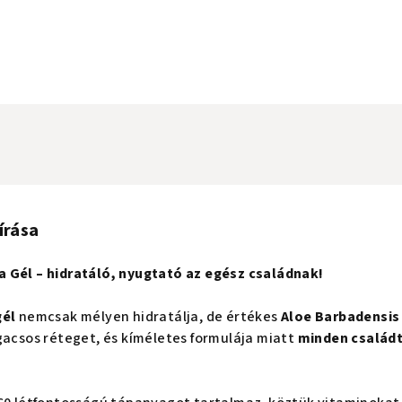
írása
a Gél – hidratáló, nyugtató az egész családnak!
gél
nemcsak mélyen hidratálja, de értékes
Aloe Barbadensis
gacsos réteget, és kíméletes formulája miatt
minden családt