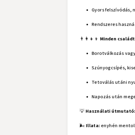
Gyors felszívódás,
Rendszeres használ
👨‍👩‍👧‍👦
Minden családt
Borotválkozás vagy 
Szúnyogcsípés, kise
Tetoválás utáni ny
Napozás után megelő
💡
Használati útmutató
🌬️
Illata:
enyhén mentolos