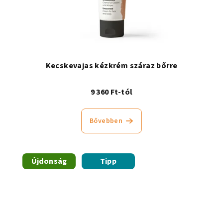
Kecskevajas kézkrém száraz bőrre
9 360 Ft-tól
Bővebben
Újdonság
Tipp