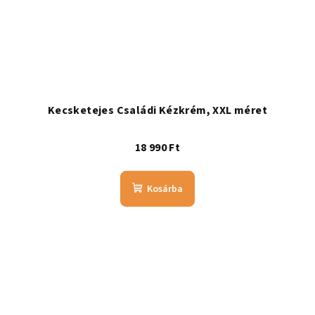
Kecsketejes Családi Kézkrém, XXL méret
18 990 Ft
Kosárba