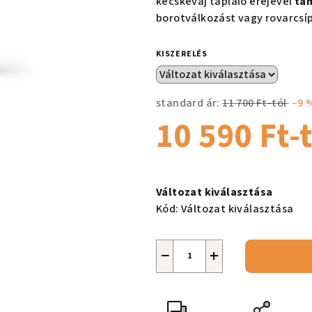
kecskevaj tápláló erejével
tám
csillag.
borotválkozást vagy rovarcsíp
KISZERELÉS
standard ár:
11 700 Ft-tól
–9 
10 590 Ft
-
Egységár:
Változat kiválasztása
Kód:
Változat kiválasztása
−
+