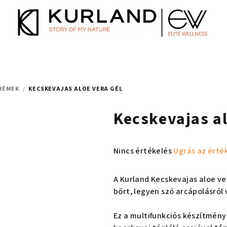
RÉMEK
/
KECSKEVAJAS ALOE VERA GÉL
Kecskevajas al
A
Nincs értékelés
Ugrás az érté
termék
átlagos
A Kurland Kecskevajas aloe ve
értékelése
bőrt, legyen szó arcápolásról
5-
ből
Ez a multifunkciós készítmény
0,0