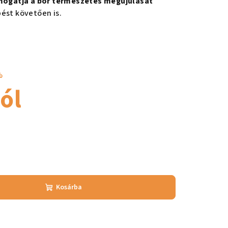
ogatja a bőr természetes megújulását
ést követően is.
%
tól
Kosárba