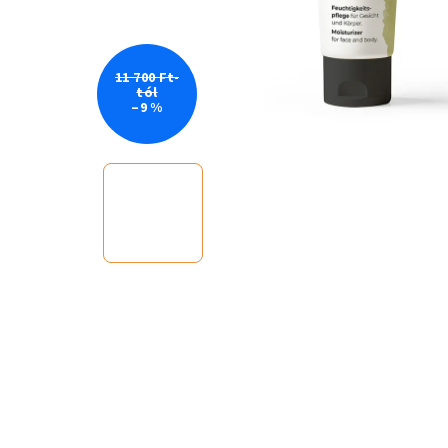
11 700 Ft-
tól
–9 %