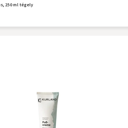
s, 250 ml tégely