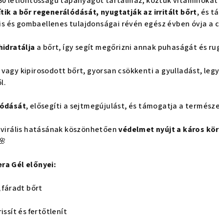
60 létfontosságú tápanyagot tartalmaz, köztük vitaminokat (A,
tik a bőr regenerálódását, nyugtatják az irritált bőrt
, és 
ális és gombaellenes tulajdonságai révén egész évben óvja a 
hidratálja
a bőrt, így segít megőrizni annak puhaságát és r
t vagy kipirosodott bőrt, gyorsan csökkenti a gyulladást, le
l.
lódását
, elősegíti a sejtmegújulást, és támogatja a termés
tivirális hatásának köszönhetően
védelmet nyújt a káros kö
🌸
ra Gél előnyei:
, fáradt bőrt
issít és fertőtlenít