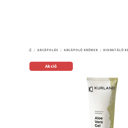
Ugrás
a
fő
tartalomhoz
/
ARCÁPOLÁS
/
ARCÁPOLÓ KRÉMEK
/
HIDRATÁLÓ K
KEZDŐLAP
Akció