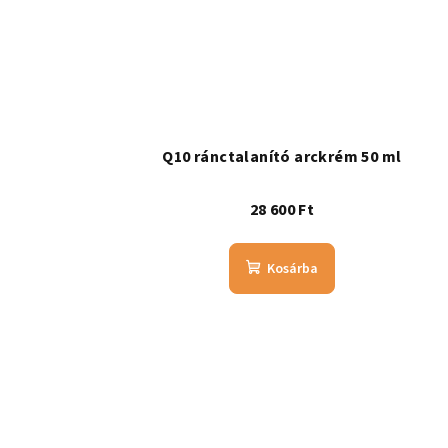
Q10 ránctalanító arckrém 50 ml
28 600 Ft
Kosárba