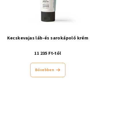
Kecskevajas láb-és sarokápoló krém
11 235 Ft-tól
Bővebben