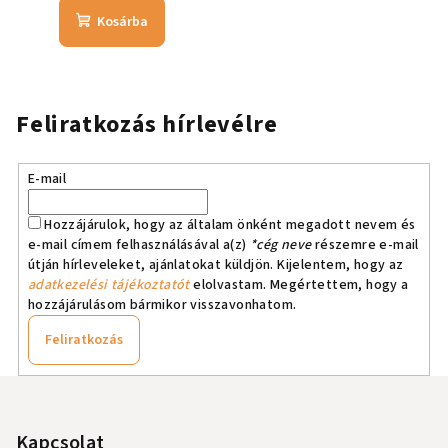
Kosárba
Feliratkozás hírlevélre
E-mail
Hozzájárulok, hogy az általam önként megadott nevem és
e-mail címem felhasználásával a(z)
*cég neve
részemre e-mail
útján hírleveleket, ajánlatokat küldjön. Kijelentem, hogy az
adatkezelési tájékoztatót
elolvastam. Megértettem, hogy a
hozzájárulásom bármikor visszavonhatom.
Feliratkozás
L
á
b
Kapcsolat