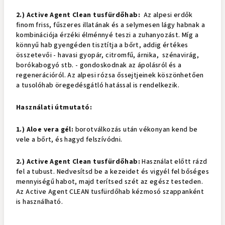
2.) Active Agent Clean tusfürdőhab:
Az alpesi erdők
finom friss, fűszeres illatának és a selymesen lágy habnak a
kombinációja érzéki élménnyé teszi a zuhanyozást. Míg a
könnyű hab gyengéden tisztítja a bőrt, addig értékes
összetevői - havasi gyopár, citromfű, árnika, szénavirág,
borókabogyó stb. - gondoskodnak az ápolásról és a
regenerációról. Az alpesi rózsa őssejtjeinek köszönhetően
a tusolóhab öregedésgátló hatással is rendelkezik.
Használati útmutató:
1.)
Aloe vera gél:
borotválkozás után vékonyan kend be
vele a bőrt, és hagyd felszívódni.
2.) Active Agent Clean tusfürdőhab:
Használat előtt rázd
fel a tubust. Nedvesítsd be a kezeidet és vigyél fel bőséges
mennyiségű habot, majd terítsed szét az egész testeden.
Az Active Agent CLEAN tusfürdőhab kézmosó szappanként
is használható.