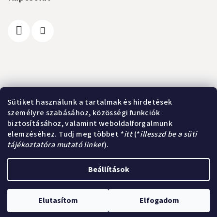
l
é
c
Információ
Sütiket használunk a tartalmak és hirdetések
személyre szabásához, közösségi funkciók
A vásárlás lépései
biztosításához, valamint weboldalforgalmunk
Üzleti feltételek (ÁSZF)
elemzéséhez. Tudj meg többet *
itt
(*
illesszd be a süti
Adatkezelési tájékoztató
tájékoztatóra mutató linket
).
Elérhetőségek
Beállítások
Copyright 2026
Kurland webshop
. Minden jog fenntartva.
Süti
beállítások szerkesztése
Elutasítom
Elfogadom
Shoptet készítette