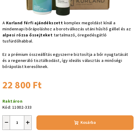
A
Kurland férfi ajándékszett
komplex megoldást kínál a
mindennapi bőrápoláshoz a borotválkozás utáni hűsítő géllel és az
alpesi rózsa őssejteket
tartalmazó, öregedésgátló
tusfürdőhabbal.
Ez a prémium összeállítás egyszerre biztosítja a bőr nyugtatását
és a regeneráló tisztálkodást, így ideális választás a minőségi
bőrápolást keresőknek.
22 800 Ft
Egységár:
Raktáron
Kód:
11002-333
−
+
Kosárba