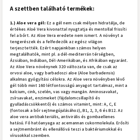
A szettben található termékek:
1.) Aloe vera gél:
Ez a gél nem csak mélyen hidratálja, de
értékes Aloé Vera kivonattal nyugtatja és mentollal frissíti
fel a bőrt. Az Aloe Vera eredete nem ismert. A növényt a
tengerészek és a felfedezők az egész világon
terjesztették. Ezért napjainkban számos helyen
megtalálhatók, mint pl. a dél-mediterrán térségben,
Ázsiában, Indiában, Dél-Amerikában, és Afrikában egyaránt.
Az Aloe Vera növénynek 320 változata van, de csak az
orvosi aloe, vagy barbadoszi aloe (Aloe barbadensis)
alkalmas gyógyítási célokra. Az Aloe vera növényben lévő
gél több mint 160 létfontosságú anyagot tartalmaz, mint a
kalcium, cink, szelén, vas vagy mangán. Aminosavakat,
zsírsavakat, enzimeket (fájdalomcsillapító és
gyulladáscsökkentő) és számos vitamint, mint: A, C, E
(fontosak a bőr sejtmegújulásához), B1, 2, 3, 6 és B12. Az
aloe vera antibakteriális, antivirális és gombaellenes
hatású. Fő hatóanyaga az acemannan cukormolekula. Erősíti
a sejtmembránt és ellenállóvá teszi a baktériumokkal és
vírusokkal szemben.