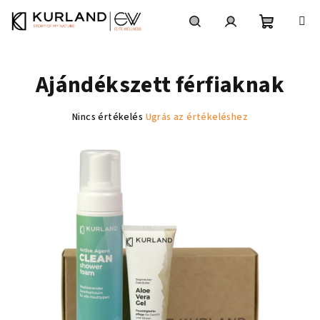
Ugrás
a
fő
Kosár
Keresés
Bejelentkezés
tartalomhoz
Ajándékszett férfiaknak
A
Nincs értékelés
Ugrás az értékeléshez
termék
átlagos
értékelése
5-
ből
0,0
csillag.