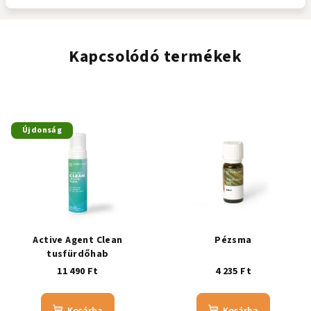
Kapcsolódó termékek
Újdonság
Active Agent Clean
Pézsma
tusfürdőhab
11 490 Ft
4 235 Ft