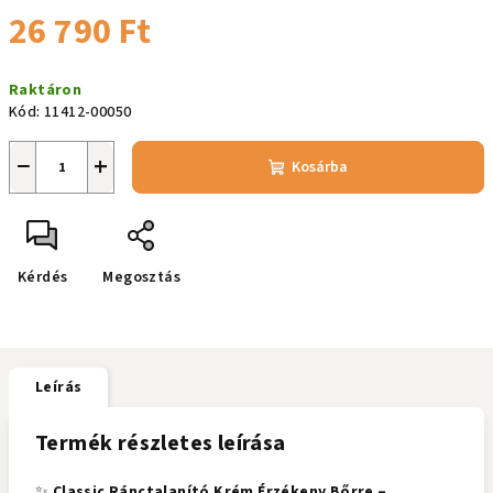
26 790 Ft
Egységár:
Raktáron
Kód:
11412-00050
−
+
Kosárba
Kérdés
Megosztás
Leírás
Termék részletes leírása
✨
Classic Ránctalanító Krém Érzékeny Bőrre –