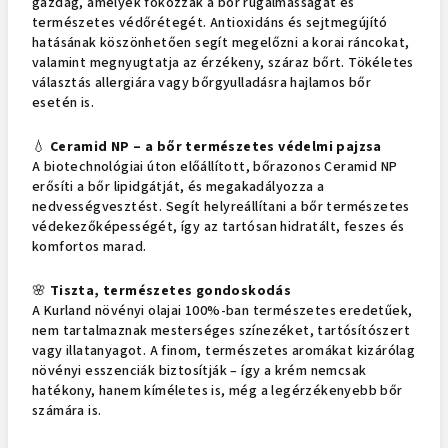
gazdag, amelyek fokozzák a bőr rugalmasságát és
természetes védőrétegét. Antioxidáns és sejtmegújító
hatásának köszönhetően segít megelőzni a korai ráncokat,
valamint megnyugtatja az érzékeny, száraz bőrt. Tökéletes
választás allergiára vagy bőrgyulladásra hajlamos bőr
esetén is.
💧
Ceramid NP – a bőr természetes védelmi pajzsa
A biotechnológiai úton előállított, bőrazonos Ceramid NP
erősíti a bőr lipidgátját, és megakadályozza a
nedvességvesztést. Segít helyreállítani a bőr természetes
védekezőképességét, így az tartósan hidratált, feszes és
komfortos marad.
🌸
Tiszta, természetes gondoskodás
A Kurland növényi olajai 100%-ban természetes eredetűek,
nem tartalmaznak mesterséges színezéket, tartósítószert
vagy illatanyagot. A finom, természetes aromákat kizárólag
növényi esszenciák biztosítják – így a krém nemcsak
hatékony, hanem kíméletes is, még a legérzékenyebb bőr
számára is.