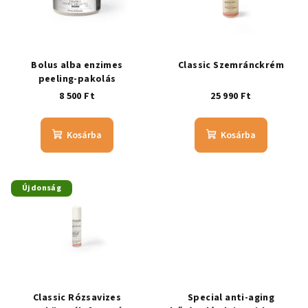
Bolus alba enzimes
Classic Szemránckrém
peeling-pakolás
8 500 Ft
25 990 Ft
Kosárba
Kosárba
Újdonság
Classic Rózsavizes
Special anti-aging