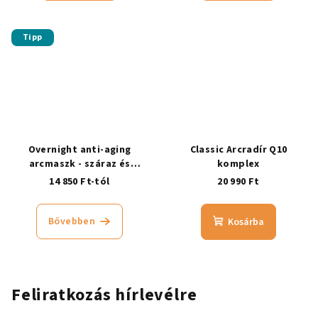
Tipp
Overnight anti-aging
Classic Arcradír Q10
arcmaszk - száraz és
komplex
érzékeny bőrre
14 850 Ft-tól
20 990 Ft
Bővebben
Kosárba
Feliratkozás hírlevélre