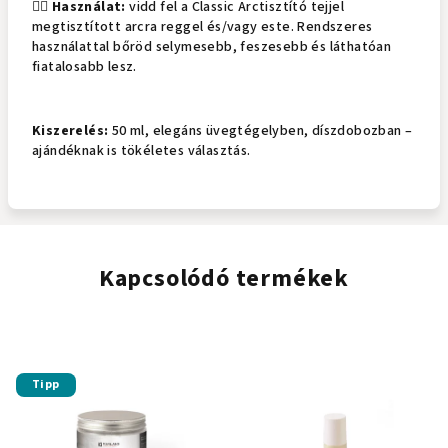
💆‍♀️
Használat:
vidd fel a Classic Arctisztító tejjel
megtisztított arcra reggel és/vagy este. Rendszeres
használattal bőröd selymesebb, feszesebb és láthatóan
fiatalosabb lesz.
Kiszerelés:
50 ml, elegáns üvegtégelyben, díszdobozban –
ajándéknak is tökéletes választás.
Kapcsolódó termékek
Tipp