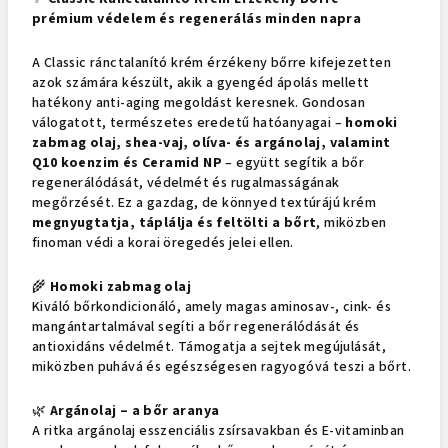
prémium védelem és regenerálás minden napra
A Classic ránctalanító krém érzékeny bőrre kifejezetten
azok számára készült, akik a gyengéd ápolás mellett
hatékony anti-aging megoldást keresnek. Gondosan
válogatott, természetes eredetű hatóanyagai –
homoki
zabmag olaj, shea-vaj, olíva- és argánolaj, valamint
Q10 koenzim és Ceramid NP
– együtt segítik a bőr
regenerálódását, védelmét és rugalmasságának
megőrzését. Ez a gazdag, de könnyed textúrájú krém
megnyugtatja, táplálja és feltölti a bőrt
, miközben
finoman védi a korai öregedés jelei ellen.
🌾
Homoki zabmag olaj
Kiváló bőrkondicionáló, amely magas aminosav-, cink- és
mangántartalmával segíti a bőr regenerálódását és
antioxidáns védelmét. Támogatja a sejtek megújulását,
miközben puhává és egészségesen ragyogóvá teszi a bőrt.
🌿
Argánolaj – a bőr aranya
A ritka argánolaj esszenciális zsírsavakban és E-vitaminban