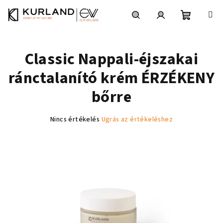
Ugrás
a
fő
Kosár
Keresés
Bejelentkezés
tartalomhoz
Classic Nappali-éjszakai
ránctalanító krém ÉRZÉKENY
bőrre
A
Nincs értékelés
Ugrás az értékeléshez
termék
átlagos
értékelése
5-
ből
0,0
csillag.