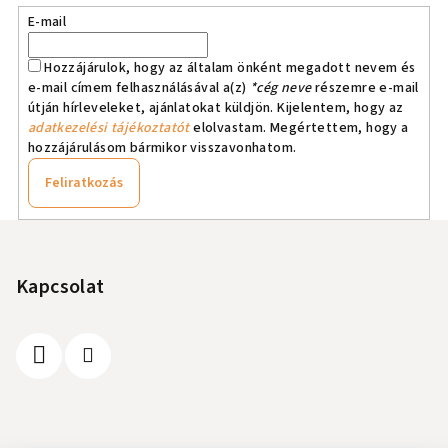
E-mail
Hozzájárulok, hogy az általam önként megadott nevem és
e-mail címem felhasználásával a(z)
*cég neve
részemre e-mail
útján hírleveleket, ajánlatokat küldjön. Kijelentem, hogy az
adatkezelési tájékoztatót
elolvastam. Megértettem, hogy a
hozzájárulásom bármikor visszavonhatom.
Feliratkozás
L
á
b
Kapcsolat
l
é
c