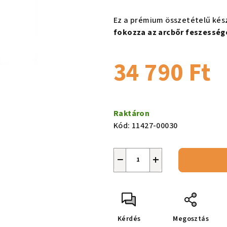
ből
0,0
Ez a prémium összetételű kés
csillag.
fokozza az arcbőr feszesség
34 790 Ft
Egységár:
Raktáron
Kód:
11427-00030
−
+
Kérdés
Megosztás