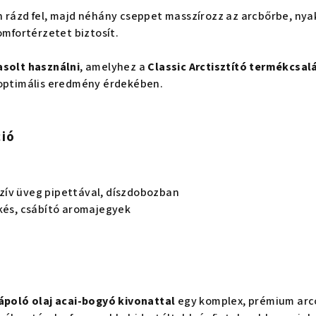
 rázd fel, majd néhány cseppet masszírozz az arcbőrbe, nyak
omfortérzetet biztosít.
asolt használni
, amelyhez a
Classic Arctisztító termékcsalád
 optimális eredmény érdekében.
ció
zív üveg pipettával, díszdobozban
és, csábító aromajegyek
ápoló olaj acai-bogyó kivonattal
egy komplex, prémium arco