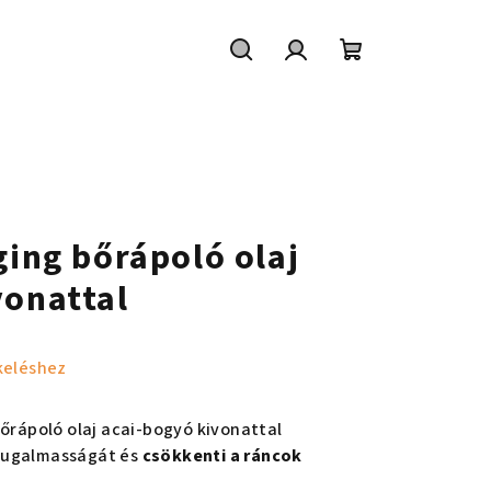
Keresés
Bejelentkezés
Kosár
ging bőrápoló olaj
vonattal
keléshez
bőrápoló olaj acai-bogyó kivonattal
rugalmasságát és
csökkenti a ráncok