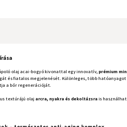
írása
ápoló olaj acai-bogyó kivonattal egy innovatív,
prémium min
gát és fiatalos megjelenését. Különleges, több hatóanyagot
tja a bőr regenerációját.
xus textúrájú olaj
arcra, nyakra és dekoltázsra
is használhat
gok – természetes anti-aging komplex