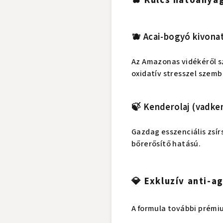
🫐 Acai-bogyó kivona
Az Amazonas vidékéről s
oxidatív stresszel szemb
🍃 Kenderolaj (vadke
Gazdag esszenciális zsí
bőrerősítő hatású.
💎 Exkluzív anti-
A formula további prémi