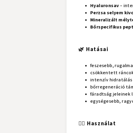
Hyaluronsav
– inte
Perzsa selyem kiv
Mineralizált mélyt
Bőrspecifikus pep
🌿 Hatásai
feszesebb, rugalm
csökkentett ráncok
intenzív hidratálás
bőrregeneráció t
fáradtság jeleinek
egységesebb, ragy
💆‍♀️ Használat