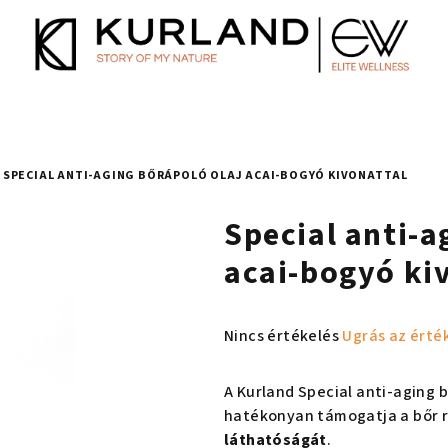
SPECIAL ANTI-AGING BŐRÁPOLÓ OLAJ ACAI-BOGYÓ KIVONATTAL
Special anti-a
acai-bogyó ki
A
Nincs értékelés
Ugrás az érté
termék
átlagos
A Kurland Special anti-aging 
értékelése
hatékonyan támogatja a bőr 
5-
láthatóságát
.