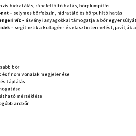
nzív hidratálás, ráncfeltöltő hatás, bőrplumpítás
onat
– selymes bőrfelszín, hidratáló és bőrpuhító hatás
engeri víz
– ásványi anyagokkal támogatja a bőr egyensúlyát
tidek
– segíthetik a kollagén- és elasztintermelést, javítják 
asabb bőr
 és finom vonalak megjelenése
 és táplálás
ámogatása
 látható mérséklése
ogóbb arcbőr