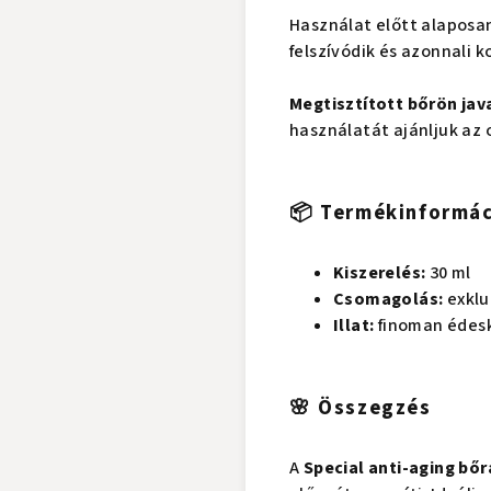
Használat előtt alaposan
felszívódik és azonnali k
Megtisztított bőrön jav
használatát ajánljuk az
📦 Termékinformá
Kiszerelés:
30 ml
Csomagolás:
exklu
Illat:
finoman édesk
🌸 Összegzés
A
Special anti-aging bőr