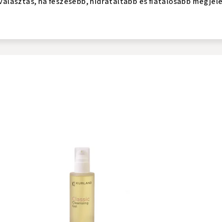
s választás, ha feszesebb, hidratáltabb és fiatalosabb megjel