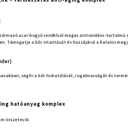
t
zármazó acai-bogyó rendkívül magas antioxidáns-tartalmú s
en. Támogatja a bőr vitalitását és hozzájárul a fiatalos meg
nder)
rsavakban, segíti a bőr hidratálását, rugalmasságát és ter
aging hatóanyag komplex
um összetevői: