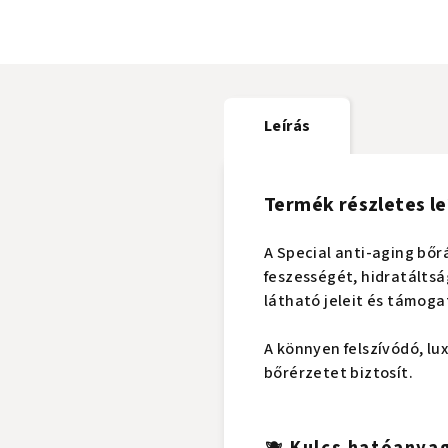
Leírás
Termék részletes le
A Special anti-aging bőr
feszességét, hidratáltsá
látható jeleit és támoga
A könnyen felszívódó, lu
bőrérzetet biztosít.
🫐 Kulcs hatóanya