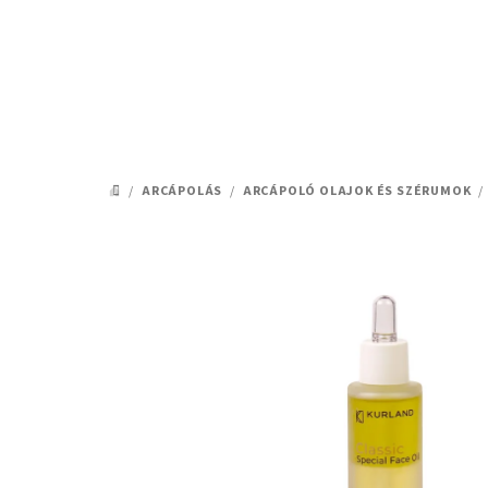
Ugrás
a
fő
tartalomhoz
/
ARCÁPOLÁS
/
ARCÁPOLÓ OLAJOK ÉS SZÉRUMOK
/
KEZDŐLAP