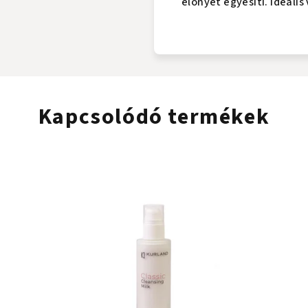
előnyét egyesíti. Ideáli
Kapcsolódó termékek