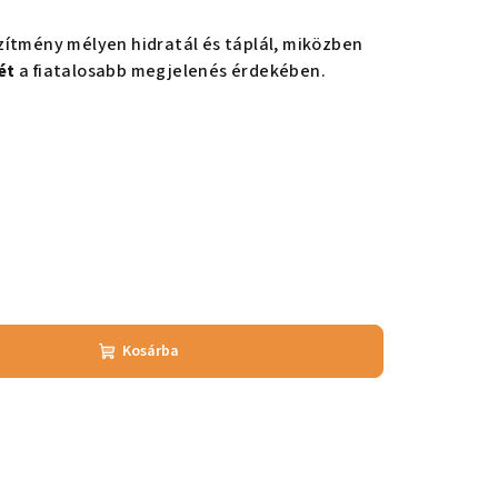
zítmény mélyen hidratál és táplál, miközben
ét
a fiatalosabb megjelenés érdekében.
Kosárba