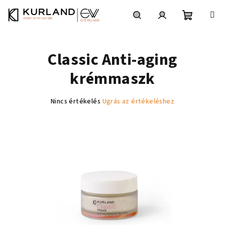
Ugrás
a
fő
Kosár
Keresés
Bejelentkezés
tartalomhoz
Classic Anti-aging
krémmaszk
A
Nincs értékelés
Ugrás az értékeléshez
termék
átlagos
értékelése
5-
ből
0,0
csillag.