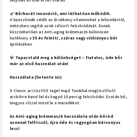
selymes és üde érzet marad.
🌿
Bőrbarát innováció, ami láthatóan működik.
A liposzómák védik az érzékeny vitaminokat a lebomlástól,
miközben segítik azok célzott felszívódását. Ennek
köszönhetően az Anti-aging krémmaszk különösen
hatékony a
35 év feletti, száraz vagy vízhiányos bőr
ápolásában.
💎
Tapasztald meg a különbséget – fiatalos, üde bőr
már az első használat után!
Használata (hetente 1x):
A Classic arctisztító tejjel majd Tonikkal megtisztított
arcbőrre kend fel és hagyd 10 percig felszívódni. Ezután bő,
langyos vízzel mosd le a maradékot.
Az Anti-aging krémmaszk használata után bőröd
azonnal felfrissül, újra üde és ragyogóan bársonyos
lesz!