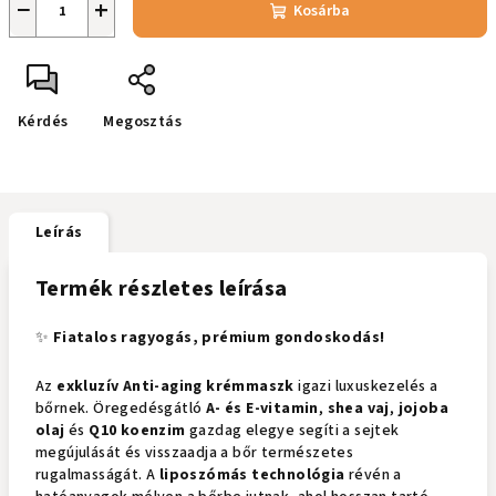
−
+
Kosárba
Kérdés
Megosztás
Leírás
Termék részletes leírása
✨
Fiatalos ragyogás, prémium gondoskodás!
Az
exkluzív Anti-aging krémmaszk
igazi luxuskezelés a
bőrnek. Öregedésgátló
A- és E-vitamin
,
shea vaj
,
jojoba
olaj
és
Q10 koenzim
gazdag elegye segíti a sejtek
megújulását és visszaadja a bőr természetes
rugalmasságát. A
liposzómás technológia
révén a