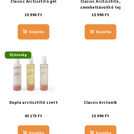
Classic Arctisztító gél
Classic Arctisztító,
sminkeltávolító tej
15 990 Ft
15 990 Ft
Kosárba
Kosárba
Újdonság
Dupla arctisztító szett
Classic Arctonik
43 175 Ft
15 990 Ft
Kosárba
Kosárba