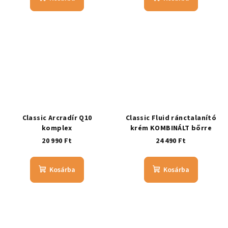
Classic Arcradír Q10
Classic Fluid ránctalanító
komplex
krém KOMBINÁLT bőrre
20 990 Ft
24 490 Ft
Kosárba
Kosárba