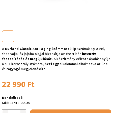
A
Kurland Classic Anti-aging krémmaszk
liposzómás Q10-zel,
shea vajjal és jojoba olajjal biztosítja az érett bőr
intenzív
feszesítését és megújulását
. A készítmény célzott ápolást nyújt
a 40+ korosztály számára,
heti egy
alkalommal alkalmazva az üde
és ragyogó megjelenésért.
22 990 Ft
Egységár:
Rendelhető
Kód:
11413-00050