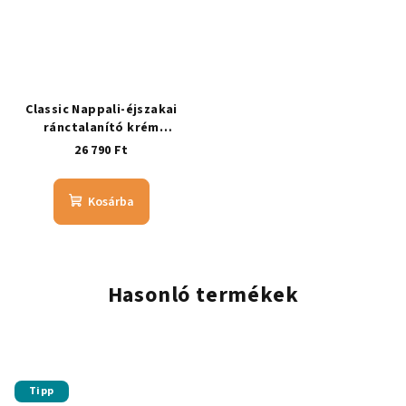
Classic Nappali-éjszakai
ránctalanító krém
ÉRZÉKENY bőrre
26 790 Ft
Kosárba
Hasonló termékek
Tipp