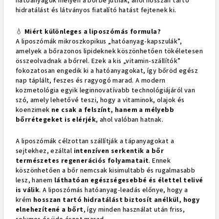
hatóanyagok mélyen a bőrbe jutnak, ahol hosszan tartó
hidratálást és látványos fiatalító hatást fejtenek ki.
💧
Miért különleges a liposzómás formula?
A liposzómák mikroszkopikus „hatóanyag-kapszulák”,
amelyek a bőrazonos lipideknek köszönhetően tökéletesen
összeolvadnak a bőrrel. Ezek a kis „vitamin-szállítók”
fokozatosan engedik ki a hatóanyagokat, így bőröd egész
nap táplált, feszes és ragyogó marad. A modern
kozmetológia egyik leginnovatívabb technológiájáról van
szó, amely lehetővé teszi, hogy a vitaminok, olajok és
koenzimek
ne csak a felszínt, hanem a mélyebb
bőrrétegeket is elérjék
, ahol valóban hatnak.
A liposzómák célzottan szállítják a tápanyagokat a
sejtekhez, ezáltal
intenzíven serkentik a bőr
természetes regenerációs folyamatait
. Ennek
köszönhetően a bőr nemcsak kisimultabb és rugalmasabb
lesz, hanem
láthatóan egészségesebbé és élettel telivé
is válik
. A liposzómás hatóanyag-leadás előnye, hogy a
krém
hosszan tartó hidratálást biztosít anélkül, hogy
elnehezítené a bőrt
, így minden használat után friss,