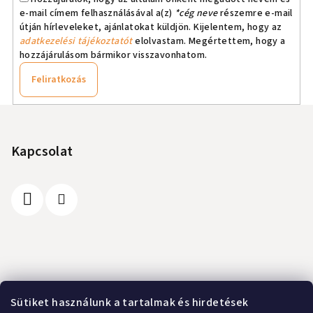
e-mail címem felhasználásával a(z)
*cég neve
részemre e-mail
útján hírleveleket, ajánlatokat küldjön. Kijelentem, hogy az
adatkezelési tájékoztatót
elolvastam. Megértettem, hogy a
hozzájárulásom bármikor visszavonhatom.
Feliratkozás
L
á
b
Kapcsolat
l
é
c
Információ
Sütiket használunk a tartalmak és hirdetések