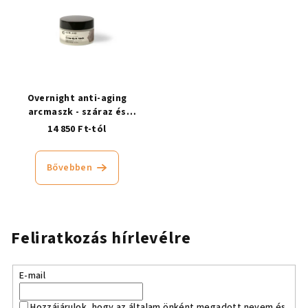
Overnight anti-aging
arcmaszk - száraz és
érzékeny bőrre
14 850 Ft-tól
Bővebben
Feliratkozás hírlevélre
E-mail
Hozzájárulok, hogy az általam önként megadott nevem és