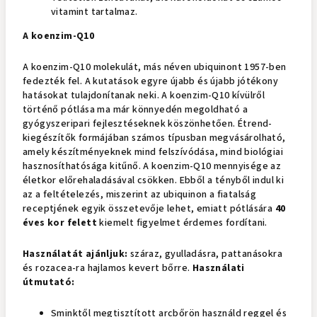
vitamint tartalmaz.
A koenzim-Q10
A koenzim-Q10 molekulát, más néven ubiquinont 1957-ben
fedezték fel. A kutatások egyre újabb és újabb jótékony
hatásokat tulajdonítanak neki. A koenzim-Q10 kívülről
történő pótlása ma már könnyedén megoldható a
gyógyszeripari fejlesztéseknek köszönhetően. Étrend-
kiegészítők formájában számos típusban megvásárolható,
amely készítményeknek mind felszívódása, mind biológiai
hasznosíthatósága kitűnő. A koenzim-Q10 mennyisége az
életkor előrehaladásával csökken. Ebből a tényből indul ki
az a feltételezés, miszerint az ubiquinon a fiatalság
receptjének egyik összetevője lehet, emiatt pótlására
40
éves kor felett
kiemelt figyelmet érdemes fordítani.
Használatát ajánljuk:
száraz, gyulladásra, pattanásokra
és rozacea-ra hajlamos kevert bőrre.
Használati
útmutató:
Sminktől megtisztított arcbőrön használd reggel és