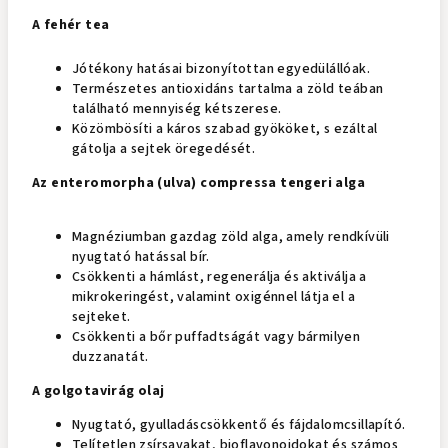
A fehér tea
Jótékony hatásai bizonyítottan egyedülállóak.
Természetes antioxidáns tartalma a zöld teában
található mennyiség kétszerese.
Közömbösíti a káros szabad gyököket, s ezáltal
gátolja a sejtek öregedését.
Az enteromorpha (ulva) compressa tengeri alga
Magnéziumban gazdag zöld alga, amely rendkívüli
nyugtató hatással bír.
Csökkenti a hámlást, regenerálja és aktiválja a
mikrokeringést, valamint oxigénnel látja el a
sejteket.
Csökkenti a bőr puffadtságát vagy bármilyen
duzzanatát.
A golgotavirág olaj
Nyugtató, gyulladáscsökkentő és fájdalomcsillapító.
Telítetlen zsírsavakat, bioflavonoidokat és számos