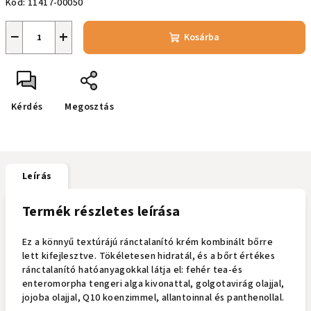
Kód:
11417-00050
−
+
Kosárba
Kérdés
Megosztás
Leírás
Termék részletes leírása
Ez a könnyű textúrájú ránctalanító krém kombinált bőrre
lett kifejlesztve. Tökéletesen hidratál, és a bőrt értékes
ránctalanító hatóanyagokkal látja el: fehér tea-és
enteromorpha tengeri alga kivonattal, golgotavirág olajjal,
jojoba olajjal, Q10 koenzimmel, allantoinnal és panthenollal.