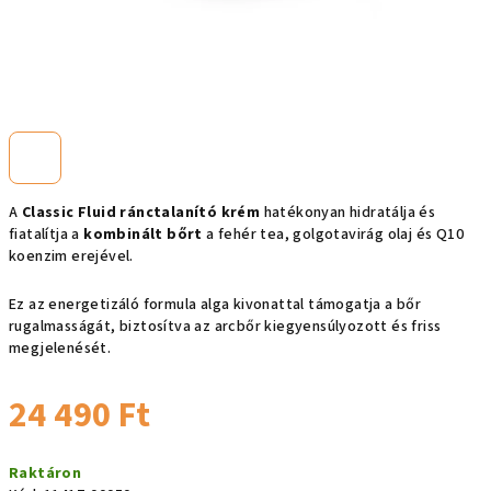
A
Classic Fluid ránctalanító krém
hatékonyan hidratálja és
fiatalítja a
kombinált bőrt
a fehér tea, golgotavirág olaj és Q10
koenzim erejével.
Ez az energetizáló formula alga kivonattal támogatja a bőr
rugalmasságát, biztosítva az arcbőr kiegyensúlyozott és friss
megjelenését.
24 490 Ft
Egységár:
Raktáron