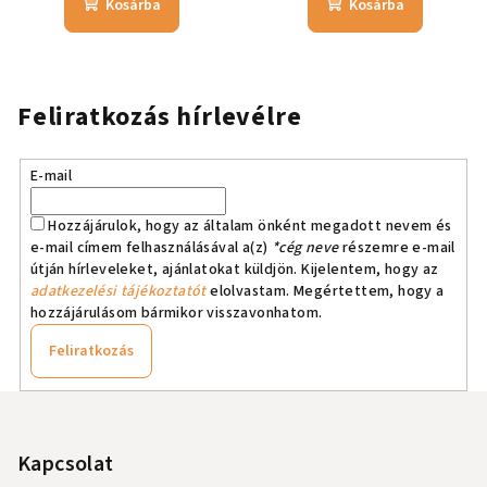
Kosárba
Kosárba
Feliratkozás hírlevélre
E-mail
Hozzájárulok, hogy az általam önként megadott nevem és
e-mail címem felhasználásával a(z)
*cég neve
részemre e-mail
útján hírleveleket, ajánlatokat küldjön. Kijelentem, hogy az
adatkezelési tájékoztatót
elolvastam. Megértettem, hogy a
hozzájárulásom bármikor visszavonhatom.
Feliratkozás
L
á
b
Kapcsolat