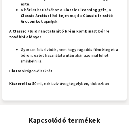
este.
A bőr letisztításához a
Classic Cleansing gélt,
a
Classic Arctisztító tejet
majd a
Classic frissítő
Arctonikot
ajánljuk.
A Classic Fluid ránctalanító krém kombinált bőrre
további előnye:
Gyorsan felszívódik, nem hagy ragadós filmréteget a
bőrön, ezért használata után akár azonnal lehet
sminkelni is.
Illata:
virágos-diszkrét
Kiszerelés:
50 ml, exkluzív üvegtégelyben, dobozban
Kapcsolódó termékek