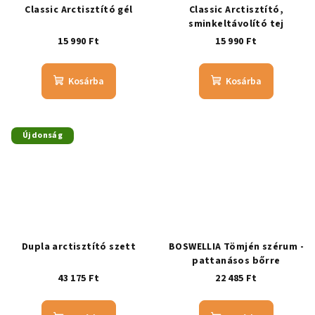
Classic Arctisztító gél
Classic Arctisztító,
sminkeltávolító tej
15 990 Ft
15 990 Ft
Kosárba
Kosárba
Újdonság
Dupla arctisztító szett
BOSWELLIA Tömjén szérum -
pattanásos bőrre
43 175 Ft
22 485 Ft