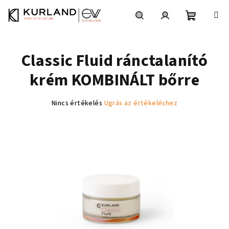
Ugrás
a
fő
Kosár
Keresés
Bejelentkezés
tartalomhoz
Classic Fluid ránctalanító
krém KOMBINÁLT bőrre
A
Nincs értékelés
Ugrás az értékeléshez
termék
átlagos
értékelése
5-
ből
0,0
csillag.