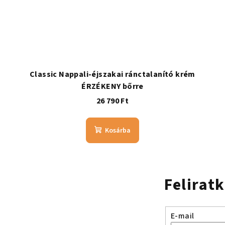
Classic Nappali-éjszakai ránctalanító krém
ÉRZÉKENY bőrre
26 790 Ft
Kosárba
Felirat
E-mail