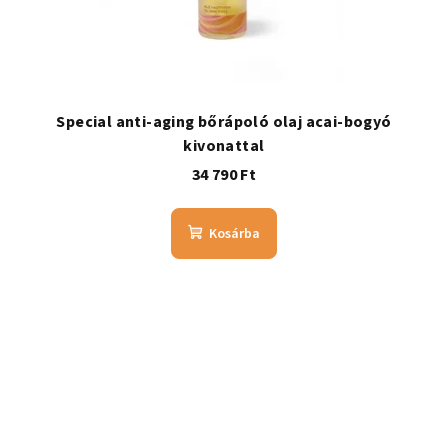
Special anti-aging bőrápoló olaj acai-bogyó
kivonattal
34 790 Ft
Kosárba