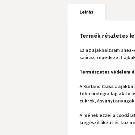
Leírás
Termék részletes le
Ez az ajakbalzsam shea-v
száraz, repedezett ajkak
Természetes védelem és
A Kurland Classic ajakb
több biológiailag aktív 
cukrok, ásványi anyagok
A méhek ezzel a csodála
kiegészítőként és kozme