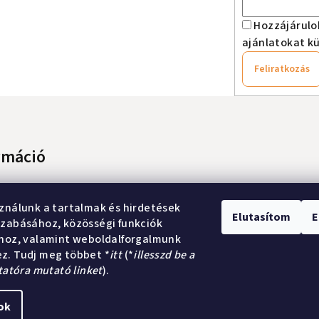
Hozzájárulo
ajánlatokat kü
Feliratkozás
rmáció
lás lépései
ználunk a tartalmak és hirdetések
feltételek (ÁSZF)
Elutasítom
E
zabásához, közösségi funkciók
zelési tájékoztató
ához, valamint weboldalforgalmunk
tőségek
z. Tudj meg többet *
itt
(*
illesszd be a
tatóra mutató linket
).
ok
Copyright 2026
Ku