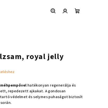
Keresés
Bejelentkezés
Kosár
lzsam, royal jelly
keléshez
m
méhpempővel
hatékonyan regenerálja és
vett, repedezett ajkakat. A gondosan
 tartó védelmet és selymes puhaságot biztosít
 során.