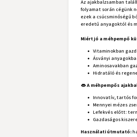
Az ajakbalzsamban találh
folyamat során cégünk n
ezek a csúcsminőségű bő
eredetű anyagoktól és me
Miért jó a méhpempő kü
Vitaminokban gaz
Ásványi anyagokba
Aminosavakban ga
Hidratáló és regen
👄 A méhpempős ajakbal
Innovatív, tartós f
Mennyei mézes zser
Lefekvés előtt: ter
Gazdaságos kiszerel
Használati útmutató:
ha