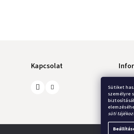
L
á
Kapcsolat
Info
b
l
A vásár
Sütiket has
é
Üzleti 
személyre s
Adatke
c
biztosítás
Elérhe
elemzéséhe
süti tájékoz
Beállítás