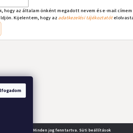
k, hogy az általam önként megadott nevem és e-mail címem 
ldjön. Kijelentem, hogy az
adatkezelési tájékoztatót
elolvast
lfogadom
rland webshop
. Minden jog fenntartva.
Süti beállítások