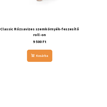
Classic Rózsavizes szemkörnyék-feszesítő
roll-on
9 500 Ft
Kosárba