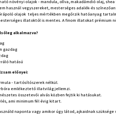
ató növényi olajok - mandula, olíva, makadámdió olaj, shea
em használ vegyszereket, mesterséges adalék-és színezőan
rápoló olajok teljes mértékben megőrzik hatóanyag tartalmu
sterséges illatoktól is mentes. A finom illatokat prémium nö
lsőleg alkalmazva?
dag
n gazdag
zdag
eráló hatású
zsam előnyei:
ormula - tartósítószerek nélkül.
bóra emlékeztető illatvilág jellemzi.
mészetes összetevői alvás közben fejtik ki hatásukat.
és, ami minimum fél évig kitart.
sználd naponta vagy amikor úgy látod, ajkaidnak szüksége 