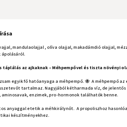
írása
ajjal, mandulaolajjal
, olíva olajjal, makadámdió olajjal, mé
 ápolásáról.
 táplálás az ajkaknak – Méhpempővel és tiszta növényi ol
alzsam egyik fő hatóanyaga a méhpempő.
🐝
A
méhpempő
az 
összetevőt tartalmaz. Nagyjából kétharmada víz, de jelentős a
, aminosavak, enzimek, pro-hormonok találhatók benne.
tos anyaggal etetik a méhkirálynőt. A propoliszhoz hasonló
tikai készítményekhez.