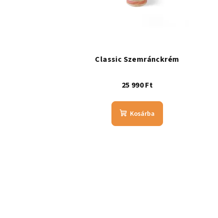
Classic Szemránckrém
25 990 Ft
Kosárba