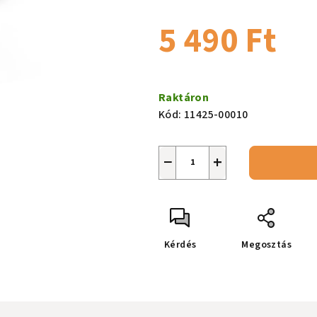
csillag.
5 490 Ft
Egységár:
Raktáron
Kód:
11425-00010
−
+
Kérdés
Megosztás