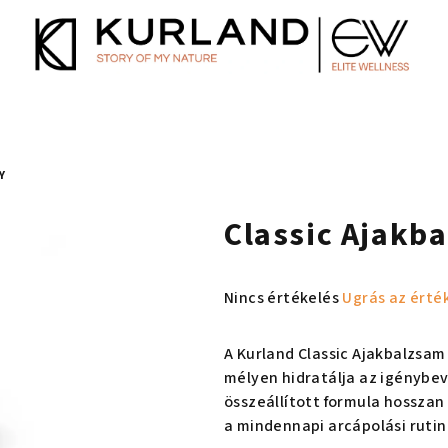
Y
Classic Ajakba
A
Nincs értékelés
Ugrás az érté
termék
átlagos
A Kurland Classic Ajakbalzsa
értékelése
mélyen hidratálja az igénybe
5-
összeállított formula hosszan
ből
a mindennapi arcápolási rutin
0,0