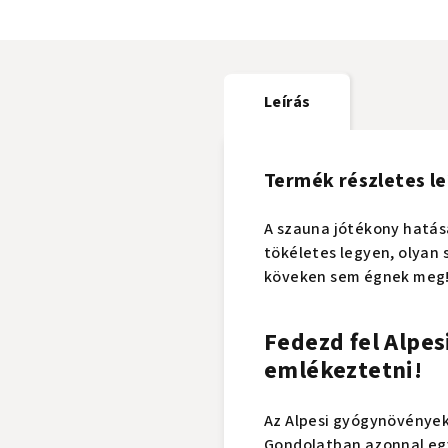
Leírás
Termék részletes le
A szauna jótékony hatás
tökéletes legyen, olyan s
köveken sem égnek meg
Fedezd fel Alpes
emlékeztetni!
Az Alpesi gyógynövények
Gondolatban azonnal egy b