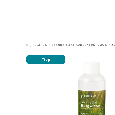
Ugrás
a
fő
tartalomhoz
/
ILLATOK
/
SZAUNA-ILLAT KONCENTRÁTUMOK
/
A
KEZDŐLAP
Tipp