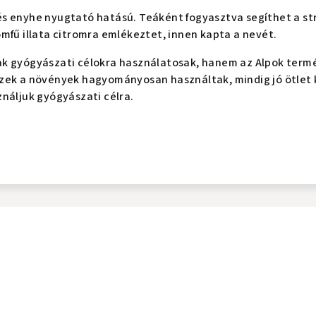
és enyhe nyugtató hatású. Teáként fogyasztva segíthet a s
romfű illata citromra emlékeztet, innen kapta a nevét.
k gyógyászati célokra használatosak, hanem az Alpok termés
zek a növények hagyományosan használtak, mindig jó ötlet 
náljuk gyógyászati célra.