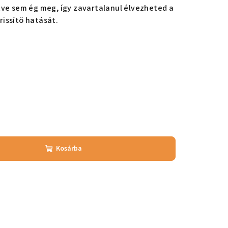
tve sem ég meg, így zavartalanul élvezheted a
issítő hatását.
Kosárba