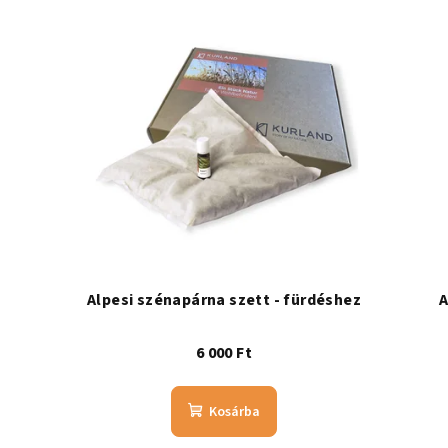
Alpesi szénapárna szett - fürdéshez
A
6 000 Ft
Kosárba