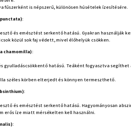
lésére.
lya fűszerként is népszerű, különösen húsételek ízesítésére.
 punctata)
:
jesztő és emésztést serkentő hatású. Gyakran használják kes
nicsok közül sok faj védett, mivel élőhelyük csökken.
ia chamomilla)
:
és gyulladáscsökkentő hatású. Teáként fogyasztva segíthet
illa széles körben elterjedt és könnyen termeszthető.
absinthium)
:
jesztő és emésztést serkentő hatású. Hagyományosan abszi
öm erős íze miatt mérsékelten kell használni.
nalis)
: