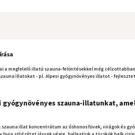
írása
ai a megfelelő illatú szauna-felöntésekkel még célzottabba
zauna illatokat - pl. Alpesi gyógynövényes illatot - fejlesz
!
i gyógynövényes szauna-illatunkat, amel
 szauna illat koncentrátum az őshonos füvek, virágok és gy
uja zöld rétet járunk végig, hallgatjuk a tücskök halk cirip