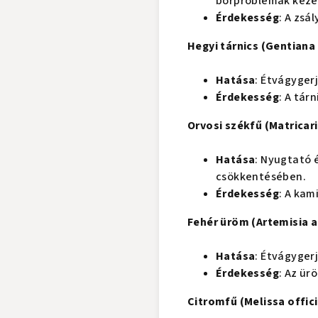
bőrproblémák keze
Érdekesség
: A zsá
Hegyi tárnics (Gentiana
Hatása
: Étvágyger
Érdekesség
: A tár
Orvosi székfű (Matricar
Hatása
: Nyugtató 
csökkentésében.
Érdekesség
: A kam
Fehér üröm (Artemisia 
Hatása
: Étvágyger
Érdekesség
: Az ür
Citromfű (Melissa offici