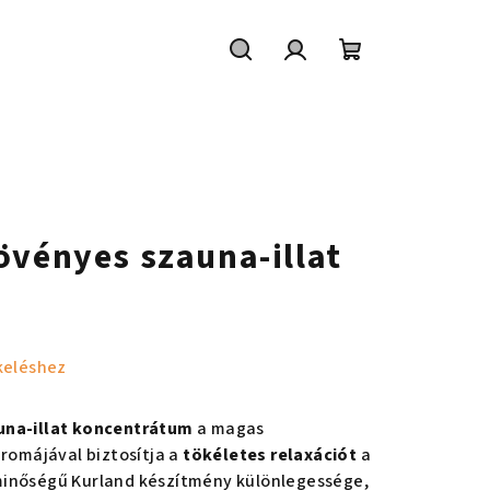
Keresés
Bejelentkezés
Kosár
övényes szauna-illat
keléshez
una-illat koncentrátum
a magas
aromájával biztosítja a
tökéletes relaxációt
a
minőségű Kurland készítmény különlegessége,