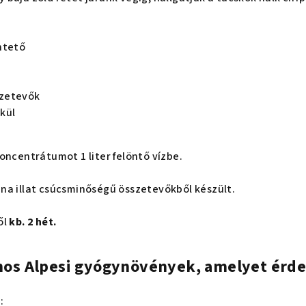
!
ntető
zetevők
kül
oncentrátumot 1 liter felöntő vízbe.
na illat csúcsminőségű összetevőkből készült.
ől
kb. 2 hét.
nos Alpesi gyógynövények, amelyet érd
)
: