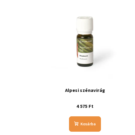
Alpesi szénavirág
4 575 Ft
Kosárba