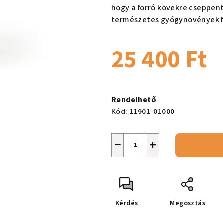
ből
hogy a forró kövekre cseppen
0,0
természetes gyógynövények fr
csillag.
25 400 Ft
Egységár:
Rendelhető
Kód:
11901-01000
−
+
Kérdés
Megosztás