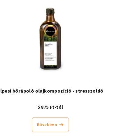
lpesi bőrápoló olajkompozíció - stresszoldó
5 875 Ft-tól
Bővebben