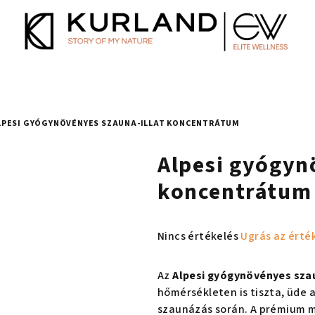
LPESI GYÓGYNÖVÉNYES SZAUNA-ILLAT KONCENTRÁTUM
Alpesi gyógyn
koncentrátum
A
Nincs értékelés
Ugrás az érté
termék
átlagos
Az
Alpesi gyógynövényes sza
értékelése
hőmérsékleten is tiszta, üde 
5-
szaunázás során. A prémium 