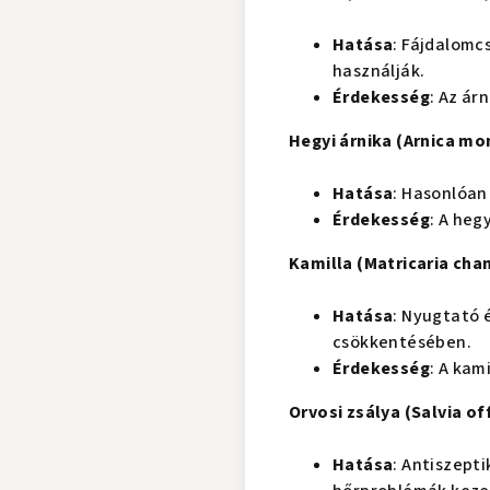
Hatása
: Fájdalomc
használják.
Érdekesség
: Az ár
Hegyi árnika (Arnica mo
Hatása
: Hasonlóan
Érdekesség
: A heg
Kamilla (Matricaria cha
Hatása
: Nyugtató 
csökkentésében.
Érdekesség
: A kam
Orvosi zsálya (Salvia off
Hatása
: Antiszept