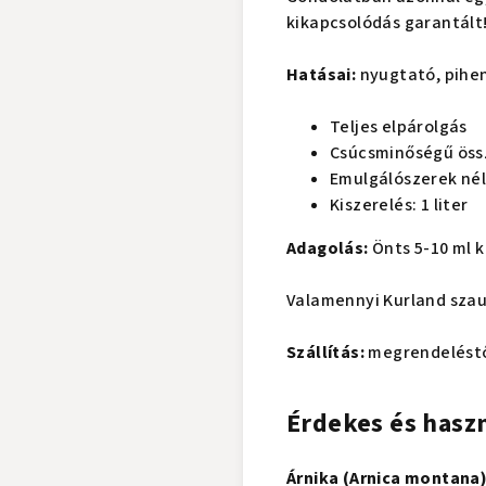
kikapcsolódás garantált
Hatásai:
nyugtató, pihe
Teljes elpárolgás
Csúcsminőségű öss
Emulgálószerek nél
Kiszerelés: 1 liter
Adagolás:
Önts 5-10 ml k
Valamennyi Kurland szau
Szállítás:
megrendelést
Érdekes és hasz
Árnika (Arnica montana