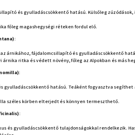
sillapító és gyulladáscsökkentő hatású. Külsőleg zúzódások,
nika főleg magashegységi réteken fordul elő.
ntana)
:
 az árnikához, fájdalomcsillapító és gyulladáscsökkentő hat
yi árnika ritka és védett növény, főleg az Alpokban és más 
momilla)
:
és gyulladáscsökkentő hatású. Teáként fogyasztva segíthet
illa széles körben elterjedt és könnyen termeszthető.
icinalis)
:
ikus és gyulladáscsökkentő tulajdonságokkal rendelkezik. H