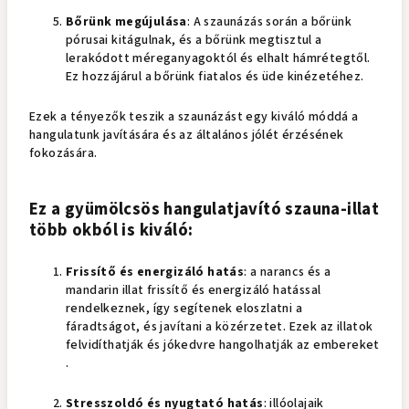
Bőrünk megújulása
: A szaunázás során a bőrünk
pórusai kitágulnak, és a bőrünk megtisztul a
lerakódott méreganyagoktól és elhalt hámrétegtől.
Ez hozzájárul a bőrünk fiatalos és üde kinézetéhez.
Ezek a tényezők teszik a szaunázást egy kiváló móddá a
hangulatunk javítására és az általános jólét érzésének
fokozására.
Ez a gyümölcsös hangulatjavító szauna-illat
több okból is kiváló:
Frissítő és energizáló hatás
: a narancs és a
mandarin illat frissítő és energizáló hatással
rendelkeznek, így segítenek eloszlatni a
fáradtságot, és javítani a közérzetet. Ezek az illatok
felvidíthatják és jókedvre hangolhatják az embereket
.
Stresszoldó és nyugtató hatás
: illóolajaik