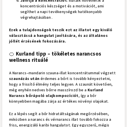
Javítja a koncentrációt
: illataik növelhetik a
koncentrációs készséget és a motivációt, ami
segíthet a napi tevékenységek hatékonyabb
végrehajtásában .
Ezek a tulajdonságok teszik ezt az illatot egy kiváló
választássá a hangulat javítására, és az általános
jóllét érzésének fokozására.
🍊
Kurland tipp – tökéletes narancsos
wellness rituálé
A Narancs–mandarin szauna-illat koncentrátummal végzett
szaunázás után
érdemes a bőrt is tovább kényeztetni,
hogy a frissítő élmény teljes legyen. A szaunát követően,
még enyhén nedves bőrre masszírozd be a
Kurland
Narancs bőrápoló olajkompozíciót
, így a bőr
könnyebben magába zárja az értékes növényi olajokat.
Ez a lépés segít a bőr hidratáltságának megőrzésében,
miközben a narancs és vérnarancs illat tovább fokozza a
friss, energizáló karibi hangulatot. Egy egyszerű, mégis