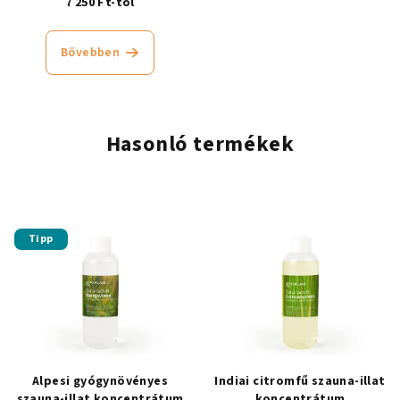
7 250 Ft-tól
Bővebben
Hasonló termékek
Tipp
Alpesi gyógynövényes
Indiai citromfű szauna-illat
szauna-illat koncentrátum
koncentrátum