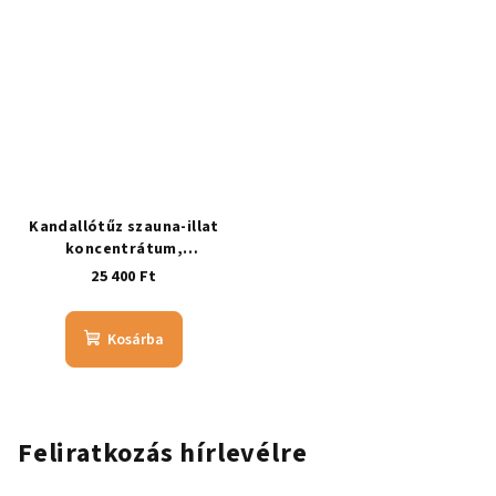
Kandallótűz szauna-illat
koncentrátum,
stresszoldó
25 400 Ft
Kosárba
Feliratkozás hírlevélre