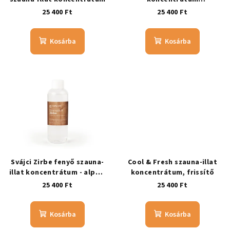
(Lemongrass)
25 400 Ft
25 400 Ft
Kosárba
Kosárba
Svájci Zirbe fenyő szauna-
Cool & Fresh szauna-illat
illat koncentrátum - alpesi
koncentrátum, frissítő
fenyő illat
25 400 Ft
25 400 Ft
Kosárba
Kosárba