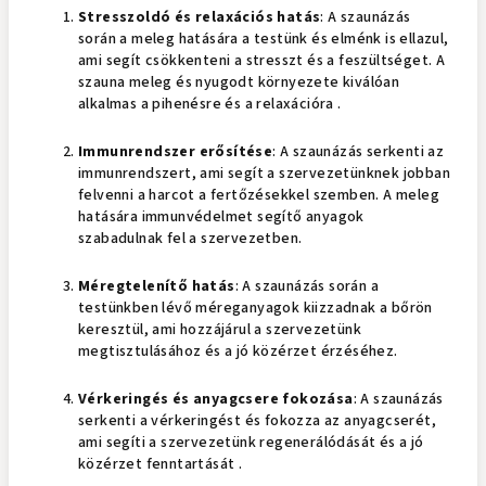
Stresszoldó és relaxációs hatás
: A szaunázás
során a meleg hatására a testünk és elménk is ellazul,
ami segít csökkenteni a stresszt és a feszültséget. A
szauna meleg és nyugodt környezete kiválóan
alkalmas a pihenésre és a relaxációra .
Immunrendszer erősítése
: A szaunázás serkenti az
immunrendszert, ami segít a szervezetünknek jobban
felvenni a harcot a fertőzésekkel szemben. A meleg
hatására immunvédelmet segítő anyagok
szabadulnak fel a szervezetben.
Méregtelenítő hatás
: A szaunázás során a
testünkben lévő méreganyagok kiizzadnak a bőrön
keresztül, ami hozzájárul a szervezetünk
megtisztulásához és a jó közérzet érzéséhez.
Vérkeringés és anyagcsere fokozása
: A szaunázás
serkenti a vérkeringést és fokozza az anyagcserét,
ami segíti a szervezetünk regenerálódását és a jó
közérzet fenntartását .