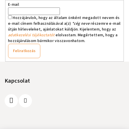
E-mail
Hozzájárulok, hogy az általam önként megadott nevem és
e-mail címem felhasználásával a(z)
*cég neve
részemre e-mail
útján hírleveleket, ajánlatokat küldjön. Kijelentem, hogy az
adatkezelési tájékoztatót
elolvastam. Megértettem, hogy a
hozzájárulásom bármikor visszavonhatom.
Feliratkozás
L
á
b
Kapcsolat
l
é
c