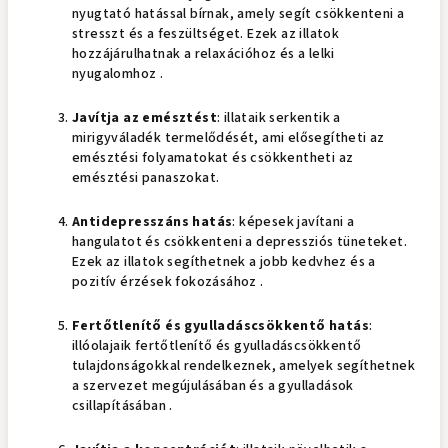
nyugtató hatással bírnak, amely segít csökkenteni a
stresszt és a feszültséget. Ezek az illatok
hozzájárulhatnak a relaxációhoz és a lelki
nyugalomhoz .
Javítja az emésztést
: illataik serkentik a
mirigyváladék termelődését, ami elősegítheti az
emésztési folyamatokat és csökkentheti az
emésztési panaszokat.
Antidepresszáns hatás
: képesek javítani a
hangulatot és csökkenteni a depressziós tüneteket.
Ezek az illatok segíthetnek a jobb kedvhez és a
pozitív érzések fokozásához .
Fertőtlenítő és gyulladáscsökkentő hatás
:
illóolajaik fertőtlenítő és gyulladáscsökkentő
tulajdonságokkal rendelkeznek, amelyek segíthetnek
a szervezet megújulásában és a gyulladások
csillapításában .