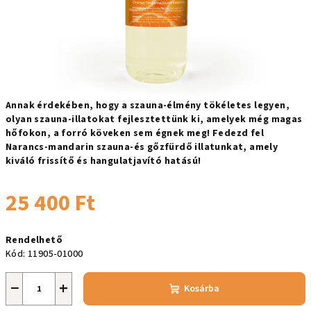
Annak érdekében, hogy a szauna-élmény tökéletes legyen,
olyan szauna-illatokat fejlesztettünk ki, amelyek még magas
hőfokon, a forró köveken sem égnek meg! Fedezd fel
Narancs-mandarin szauna-és gőzfürdő illatunkat, amely
kiváló frissítő és hangulatjavító hatású!
25 400 Ft
Egységár:
Rendelhető
Kód:
11905-01000
−
+
Kosárba