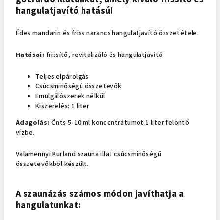
hangulatjavító hatású!
Édes mandarin és friss narancs hangulatjavító összetétele.
Hatásai:
frissítő, revitalizáló és hangulatjavító
Teljes elpárolgás
Csúcsminőségű összetevők
Emulgálószerek nélkül
Kiszerelés: 1 liter
Adagolás:
Önts 5-10 ml koncentrátumot 1 liter felöntő
vízbe.
Valamennyi Kurland szauna illat csúcsminőségű
összetevőkből készült.
A szaunázás számos módon javíthatja a
hangulatunkat: