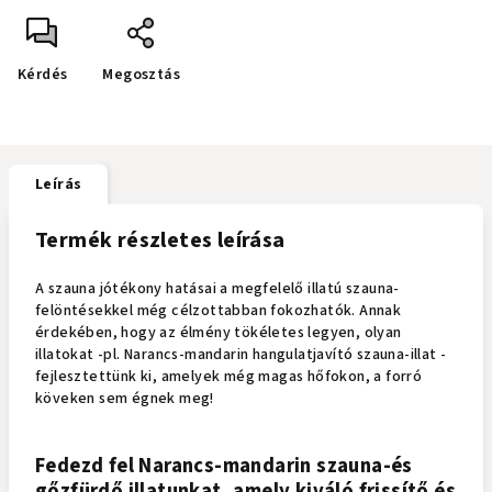
Kérdés
Megosztás
Leírás
Termék részletes leírása
A szauna jótékony hatásai a megfelelő illatú szauna-
felöntésekkel még célzottabban fokozhatók. Annak
érdekében, hogy az élmény tökéletes legyen, olyan
illatokat -pl. Narancs-mandarin hangulatjavító szauna-illat -
fejlesztettünk ki, amelyek még magas hőfokon, a forró
köveken sem égnek meg!
Fedezd fel Narancs-mandarin szauna-és
gőzfürdő illatunkat, amely kiváló frissítő és