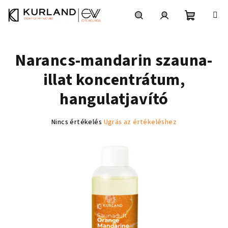
Ugrás
a
fő
Kosár
Keresés
Bejelentkezés
tartalomhoz
Narancs-mandarin szauna-
illat koncentrátum,
hangulatjavító
A
Nincs értékelés
Ugrás az értékeléshez
termék
átlagos
értékelése
5-
ből
0,0
csillag.