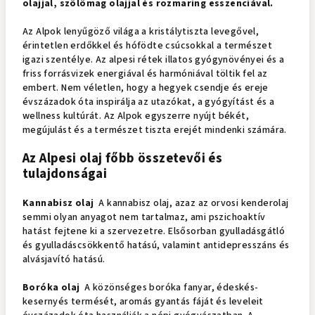
olajjal, szőlőmag olajjal és rozmaring esszenciával.
Az Alpok lenyűgöző világa a kristálytiszta levegővel,
érintetlen erdőkkel és hófödte csúcsokkal a természet
igazi szentélye. Az alpesi rétek illatos gyógynövényei és a
friss forrásvizek energiával és harmóniával töltik fel az
embert. Nem véletlen, hogy a hegyek csendje és ereje
évszázadok óta inspirálja az utazókat, a gyógyítást és a
wellness kultúrát. Az Alpok egyszerre nyújt békét,
megújulást és a természet tiszta erejét mindenki számára.
Az Alpesi olaj főbb összetevői és
tulajdonságai
Kannabisz olaj
A kannabisz olaj, azaz az orvosi kenderolaj
semmi olyan anyagot nem tartalmaz, ami pszichoaktív
hatást fejtene ki a szervezetre. Elsősorban gyulladásgátló
és gyulladáscsökkentő hatású, valamint antidepresszáns és
alvásjavító hatású.
Boróka olaj
A közönséges boróka fanyar, édeskés-
kesernyés termését, aromás gyantás fáját és leveleit