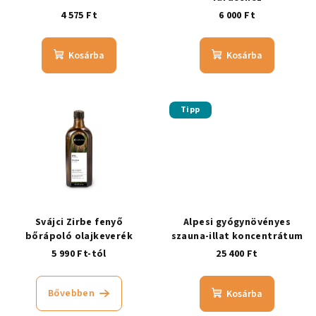
4 575 Ft
6 000 Ft
Kosárba
Kosárba
Tipp
Svájci Zirbe fenyő
Alpesi gyógynövényes
bőrápoló olajkeverék
szauna-illat koncentrátum
5 990 Ft-tól
25 400 Ft
Bővebben
Kosárba