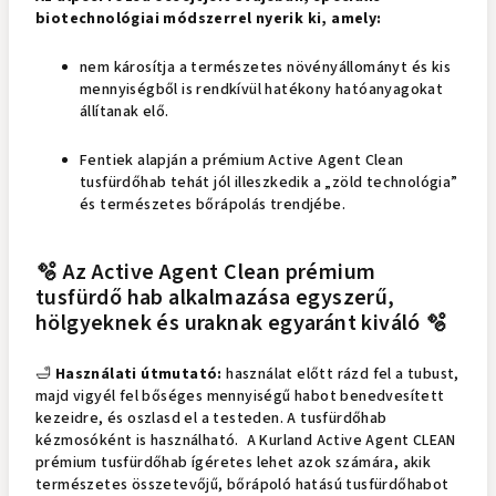
biotechnológiai módszerrel nyerik ki, amely:
nem károsítja a természetes növényállományt és kis
mennyiségből is rendkívül hatékony hatóanyagokat
állítanak elő.
Fentiek alapján a prémium Active Agent Clean
tusfürdőhab tehát jól illeszkedik a „zöld technológia”
és természetes bőrápolás trendjébe.
🫧 Az Active Agent Clean prémium
tusfürdő hab alkalmazása egyszerű,
hölgyeknek és uraknak egyaránt kiváló 🫧
🛁
Használati útmutató:
használat előtt rázd fel a tubust,
majd vigyél fel bőséges mennyiségű habot benedvesített
kezeidre, és oszlasd el a testeden. A tusfürdőhab
kézmosóként is használható. A Kurland Active Agent CLEAN
prémium tusfürdőhab ígéretes lehet azok számára, akik
természetes összetevőjű, bőrápoló hatású tusfürdőhabot