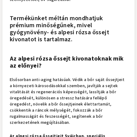
Termékünket méltán mondhatjuk
prémium minőségűnek, mivel
gyógynövény- és alpesi rózsa őssejt
kivonatot is tartalmaz.
Az alpesi rózsa őssejt kivonatoknak mik
az előnyei?
Elsősorban anti-aging hatásúak. Védik a bőr saját őssejtjeit
a környezeti károsodásokkal szemben, javítják a sejtek
vitalitását és regenerációs képességét, lassítják a bőr
öregedését, különösen a stressz hatására fellépő
öregedést, növelik a bőr őssejtjeinek élettartamát,
csökkentik a ráncok mélységét, fokozzák a bőr
rugalmasságát és feszességét, segítenek a bőr
szerkezetének megújításában.
Az alpesi rózsa őssejtjeit Svájcban, speciális