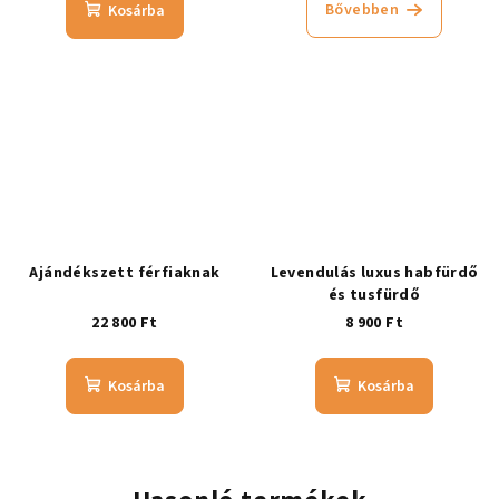
Bővebben
Kosárba
Ajándékszett férfiaknak
Levendulás luxus habfürdő
és tusfürdő
22 800 Ft
8 900 Ft
Kosárba
Kosárba