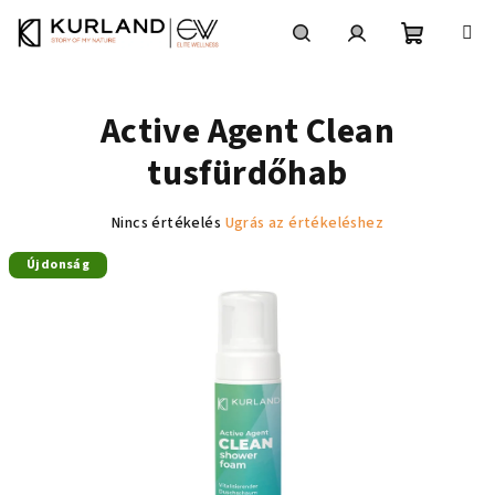
Ugrás
a
fő
Kosár
Keresés
Bejelentkezés
tartalomhoz
Active Agent Clean
tusfürdőhab
A
Nincs értékelés
Ugrás az értékeléshez
termék
Újdonság
átlagos
értékelése
5-
ből
0,0
csillag.