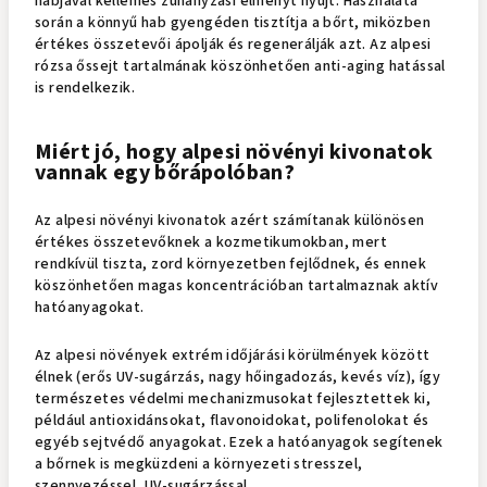
habjával kellemes zuhanyzási élményt nyújt. Használata
során a könnyű hab gyengéden tisztítja a bőrt, miközben
értékes összetevői ápolják és regenerálják azt. Az alpesi
rózsa őssejt tartalmának köszönhetően anti-aging hatással
is rendelkezik.
Miért jó, hogy alpesi növényi kivonatok
vannak egy bőrápolóban?
Az alpesi növényi kivonatok azért számítanak különösen
értékes összetevőknek a kozmetikumokban, mert
rendkívül tiszta, zord környezetben fejlődnek, és ennek
köszönhetően magas koncentrációban tartalmaznak aktív
hatóanyagokat.
Az alpesi növények extrém időjárási körülmények között
élnek (erős UV-sugárzás, nagy hőingadozás, kevés víz), így
természetes védelmi mechanizmusokat fejlesztettek ki,
például antioxidánsokat, flavonoidokat, polifenolokat és
egyéb sejtvédő anyagokat. Ezek a hatóanyagok segítenek
a bőrnek is megküzdeni a környezeti stresszel,
szennyezéssel, UV-sugárzással.