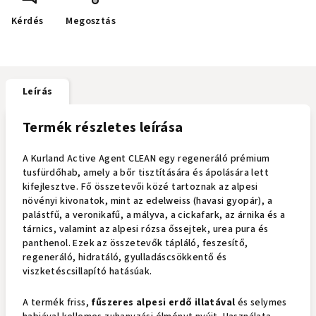
Kérdés
Megosztás
Leírás
Termék részletes leírása
A Kurland Active Agent CLEAN egy regeneráló prémium
tusfürdőhab, amely a bőr tisztítására és ápolására lett
kifejlesztve. Fő összetevői közé tartoznak az alpesi
növényi kivonatok, mint az edelweiss (havasi gyopár), a
palástfű, a veronikafű, a mályva, a cickafark, az árnika és a
tárnics, valamint az alpesi rózsa őssejtek, urea pura és
panthenol. Ezek az összetevők tápláló, feszesítő,
regeneráló, hidratáló, gyulladáscsökkentő és
viszketéscsillapító hatásúak. ​
A termék friss,
fűszeres alpesi erdő illatával
és selymes