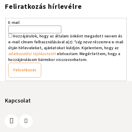
Feliratkozás hírlevélre
E-mail
Hozzájárulok, hogy az általam önként megadott nevem és
e-mail címem felhasználásával a(z)
*cég neve
részemre e-mail
útján hírleveleket, ajánlatokat küldjön. Kijelentem, hogy az
adatkezelési tájékoztatót
elolvastam. Megértettem, hogy a
hozzájárulásom bármikor visszavonhatom.
Feliratkozás
L
á
b
Kapcsolat
l
é
c