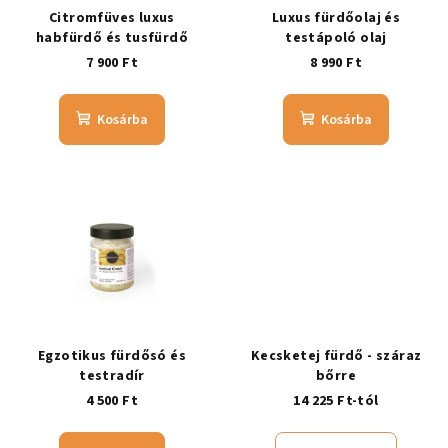
Citromfüves luxus
Luxus fürdőolaj és
habfürdő és tusfürdő
testápoló olaj
7 900 Ft
8 990 Ft
Kosárba
Kosárba
Egzotikus fürdősó és
Kecsketej fürdő - száraz
testradír
bőrre
4 500 Ft
14 225 Ft-tól