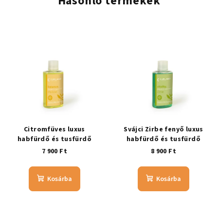
Hasonló termékek
Citromfüves luxus
Svájci Zirbe fenyő luxus
habfürdő és tusfürdő
habfürdő és tusfürdő
7 900 Ft
8 900 Ft
Kosárba
Kosárba