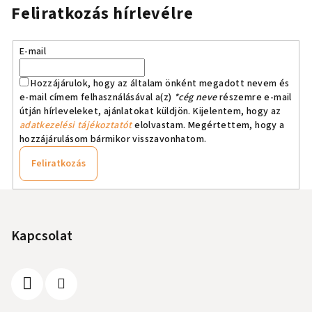
Feliratkozás hírlevélre
E-mail
Hozzájárulok, hogy az általam önként megadott nevem és
e-mail címem felhasználásával a(z)
*cég neve
részemre e-mail
útján hírleveleket, ajánlatokat küldjön. Kijelentem, hogy az
adatkezelési tájékoztatót
elolvastam. Megértettem, hogy a
hozzájárulásom bármikor visszavonhatom.
Feliratkozás
L
á
b
Kapcsolat
l
é
c