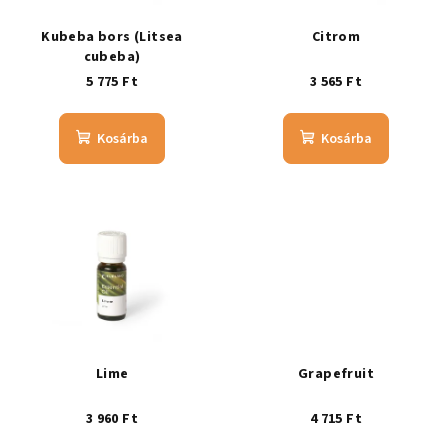
Kubeba bors (Litsea
Citrom
cubeba)
5 775 Ft
3 565 Ft
Kosárba
Kosárba
Lime
Grapefruit
3 960 Ft
4 715 Ft