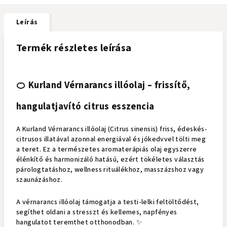
Leírás
Termék részletes leírása
🍊 Kurland Vérnarancs illóolaj – frissítő,
hangulatjavító citrus esszencia
A Kurland Vérnarancs illóolaj (Citrus sinensis) friss, édeskés-
citrusos illatával azonnal energiával és jókedvvel tölti meg
a teret. Ez a természetes aromaterápiás olaj egyszerre
élénkítő és harmonizáló hatású, ezért tökéletes választás
párologtatáshoz, wellness rituálékhoz, masszázshoz vagy
szaunázáshoz.
A vérnarancs illóolaj támogatja a testi-lelki feltöltődést,
segíthet oldani a stresszt és kellemes, napfényes
hangulatot teremthet otthonodban. ✨