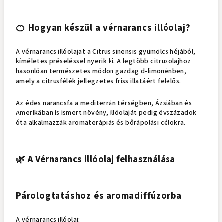
🍊 Hogyan készül a vérnarancs illóolaj?
A vérnarancs illóolajat a Citrus sinensis gyümölcs héjából,
kíméletes préseléssel nyerik ki. A legtöbb citrusolajhoz
hasonlóan természetes módon gazdag d-limonénben,
amely a citrusfélék jellegzetes friss illatáért felelős.
Az édes narancsfa a mediterrán térségben, Ázsiában és
Amerikában is ismert növény, illóolaját pedig évszázadok
óta alkalmazzák aromaterápiás és bőrápolási célokra.
🌿 A Vérnarancs illóolaj felhasználása
Párologtatáshoz és aromadiffúzorba
A vérnarancs illóolaj: