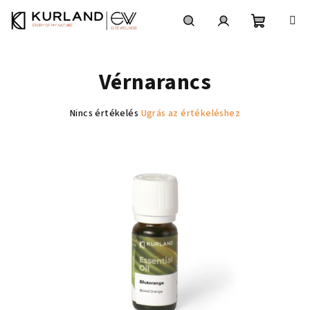
Ugrás
a
fő
Kosár
Keresés
Bejelentkezés
tartalomhoz
Vérnarancs
A
Nincs értékelés
Ugrás az értékeléshez
termék
átlagos
értékelése
5-
ből
0,0
csillag.