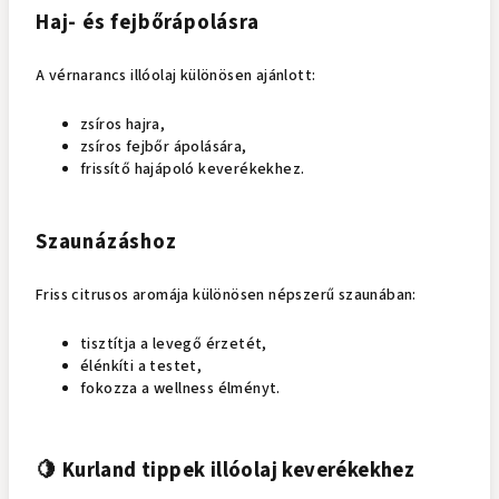
Haj- és fejbőrápolásra
A vérnarancs illóolaj különösen ajánlott:
zsíros hajra,
zsíros fejbőr ápolására,
frissítő hajápoló keverékekhez.
Szaunázáshoz
Friss citrusos aromája különösen népszerű szaunában:
tisztítja a levegő érzetét,
élénkíti a testet,
fokozza a wellness élményt.
🍋 Kurland tippek illóolaj keverékekhez