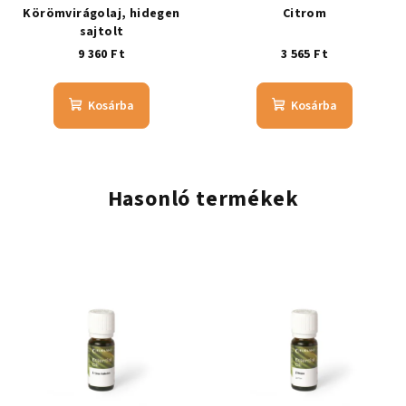
Körömvirágolaj, hidegen
Citrom
sajtolt
9 360 Ft
3 565 Ft
Kosárba
Kosárba
Hasonló termékek