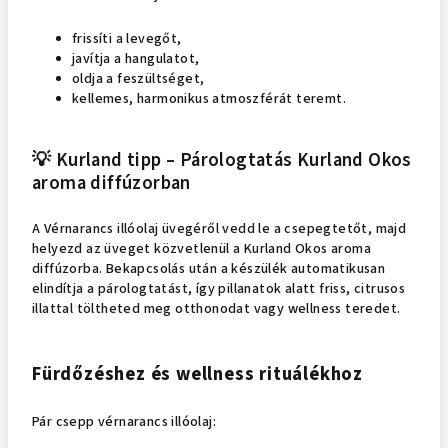
frissíti a levegőt,
javítja a hangulatot,
oldja a feszültséget,
kellemes, harmonikus atmoszférát teremt.
💡 Kurland tipp – Párologtatás Kurland Okos
aroma diffúzorban
A Vérnarancs illóolaj üvegéről vedd le a csepegtetőt, majd
helyezd az üveget közvetlenül a Kurland Okos aroma
diffúzorba. Bekapcsolás után a készülék automatikusan
elindítja a párologtatást, így pillanatok alatt friss, citrusos
illattal töltheted meg otthonodat vagy wellness teredet.
Fürdőzéshez és wellness rituálékhoz
Pár csepp vérnarancs illóolaj: