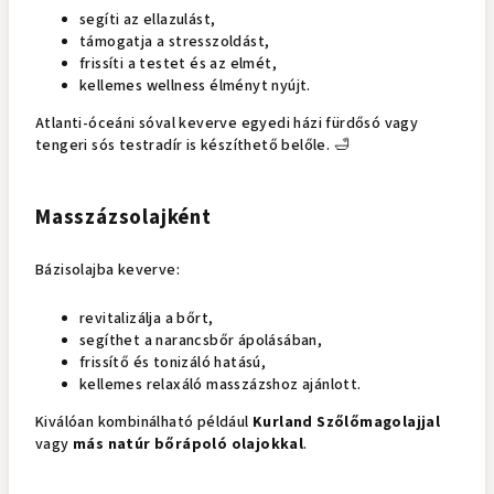
segíti az ellazulást,
támogatja a stresszoldást,
frissíti a testet és az elmét,
kellemes wellness élményt nyújt.
Atlanti-óceáni sóval keverve egyedi házi fürdősó vagy
tengeri sós testradír is készíthető belőle. 🛁
Masszázsolajként
Bázisolajba keverve:
revitalizálja a bőrt,
segíthet a narancsbőr ápolásában,
frissítő és tonizáló hatású,
kellemes relaxáló masszázshoz ajánlott.
Kiválóan kombinálható például
Kurland Szőlőmagolajjal
vagy
más natúr bőrápoló olajokkal
.