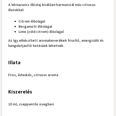
A Vérnarancs illóolaj kiválóan harmonizál más citrusos
illatokkal:
Citrom illóolajjal
Bergamott illóolajjal
Lime (zöld citrom) illóolajjal
Az így elkészített aromakeverékek frissítő, energizáló és
hangulatjavító hatásúak lehetnek.
Illata
Friss, édeskés, citrusos aroma
Kiszerelés
10 ml, cseppentős üvegben