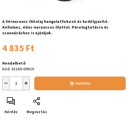
A Vérnarancs illóolaj hangulatfokozó és kedélyjavító.
Kellemes, édes-narancsos illattal. Párologtatásra és
szaunázáshoz is ajánljuk.
4 835 Ft
Egységár:
Rendelhető
Kód:
02160-00010
−
+
Kosárba
Kérdés
Megosztás