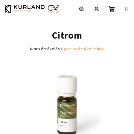
Ugrás
a
fő
Kosár
Keresés
Bejelentkezés
tartalomhoz
Citrom
A
Nincs értékelés
Ugrás az értékeléshez
termék
átlagos
értékelése
5-
ből
0,0
csillag.