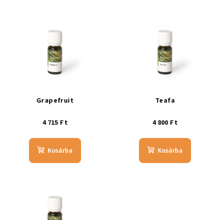
Grapefruit
Teafa
4 715 Ft
4 800 Ft
Kosárba
Kosárba