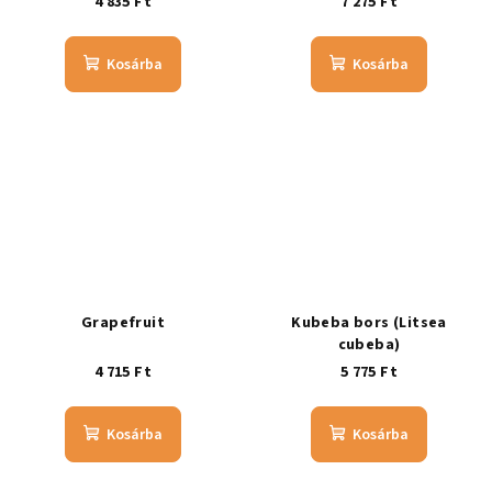
4 835 Ft
7 275 Ft
Kosárba
Kosárba
Grapefruit
Kubeba bors (Litsea
cubeba)
4 715 Ft
5 775 Ft
Kosárba
Kosárba