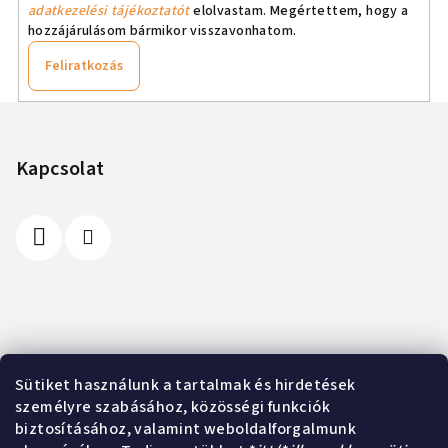
adatkezelési tájékoztatót
elolvastam. Megértettem, hogy a
hozzájárulásom bármikor visszavonhatom.
Feliratkozás
L
á
b
Kapcsolat
l
é
c
Információ
Sütiket használunk a tartalmak és hirdetések
személyre szabásához, közösségi funkciók
A vásárlás lépései
biztosításához, valamint weboldalforgalmunk
Üzleti feltételek (ÁSZF)