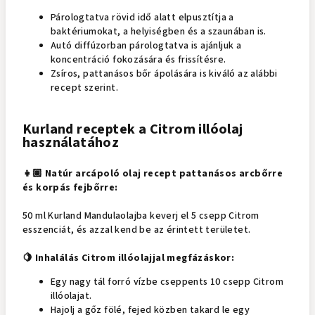
Párologtatva rövid idő alatt elpusztítja a
baktériumokat, a helyiségben és a szaunában is.
Autó diffúzorban párologtatva is ajánljuk a
koncentráció fokozására és frissítésre.
Zsíros, pattanásos bőr ápolására is kiváló az alábbi
recept szerint.
Kurland receptek a Citrom illóolaj
használatához
👧🏽 Natúr arcápoló olaj recept pattanásos arcbőrre
és korpás fejbőrre:
50 ml Kurland Mandulaolajba keverj el 5 csepp Citrom
esszenciát, és azzal kend be az érintett területet.
🍋 I
nhalálás Citrom illóolajjal megfázáskor:
Egy nagy tál forró vízbe cseppents 10 csepp Citrom
illóolajat.
Hajolj a gőz fölé, fejed közben takard le egy