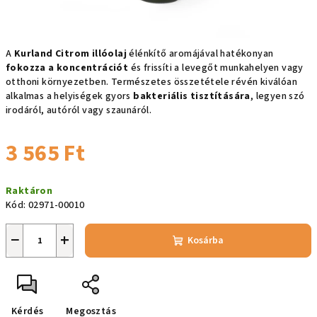
A
Kurland Citrom illóolaj
élénkítő aromájával hatékonyan
fokozza a koncentrációt
és frissíti a levegőt munkahelyen vagy
otthoni környezetben. Természetes összetétele révén kiválóan
alkalmas a helyiségek gyors
bakteriális tisztítására
, legyen szó
irodáról, autóról vagy szaunáról.
3 565 Ft
Egységár:
Raktáron
Kód:
02971-00010
−
+
Kosárba
Kérdés
Megosztás