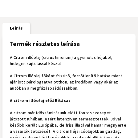
Leírás
Termék részletes leírása
A Citrom illóolaj (citrus limonum) a gyümölcs héjából,
hidegen sajtolással készül.
A Citrom illóolaj főként frissítő, fertőtlenítő hatása miatt
ajánlott párologtatva otthon, az irodában vagy akár az
autóban a megfázásos időszakban.
A citrom illóolaj előállítása:
A citrom már időszámításunk előtt fontos szerepet
játszott Kínában, ezért intenzíven termesztették. Jóval
később került Európába, de friss illatával hamar megnyerte
a vásárlók tetszését. A citrom héja illóolajokban gazdag,
ezért a citrom héját préselik ki az olaj előállításához. Az