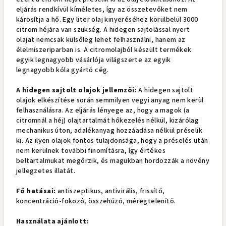
eljárás rendkívül kíméletes, így az összetevőket nem
károsítja a hő. Egy liter olaj kinyeréséhez körülbelül 3000
citrom héjára van szükség. A hidegen sajtolással nyert
olajat nemcsak külsőleg lehet felhasználni, hanem az
élelmiszeriparban is. A citromolajból készült termékek
egyik legnagyobb vásárlója világszerte az egyik
legnagyobb kóla gyártó cég.
A hidegen sajtolt olajok jellemzői:
A hidegen sajtolt
olajok elkészítése során semmilyen vegyi anyag nem kerül
felhasználásra. Az eljárás lényege az, hogy a magok (a
citromnál a héj) olajtartalmát hőkezelés nélkül, kizárólag
mechanikus úton, adalékanyag hozzáadása nélkül préselik
ki. Az ilyen olajok fontos tulajdonsága, hogy a préselés után
nem kerülnek további finomításra, így értékes
beltartalmukat megőrzik, és magukban hordozzák a növény
jellegzetes illatát.
Fő hatásai:
antiszeptikus, antivirális, frissítő,
koncentráció-fokozó, összehúzó, méregtelenítő.
Használata ajánlott: