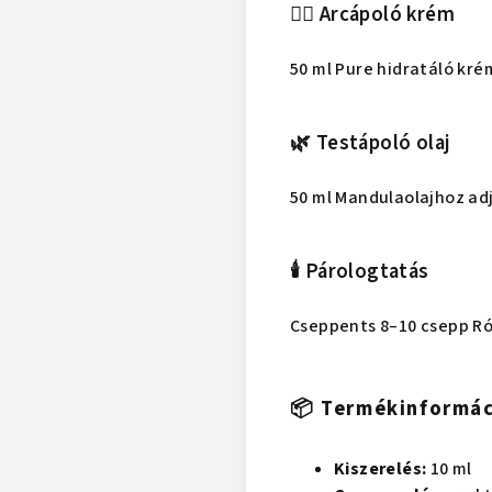
💆‍♀️ Arcápoló krém
50 ml Pure hidratáló kré
🌿 Testápoló olaj
50 ml Mandulaolajhoz adj
🕯️ Párologtatás
Cseppents 8–10 csepp Róz
📦 Termékinformá
Kiszerelés:
10 ml