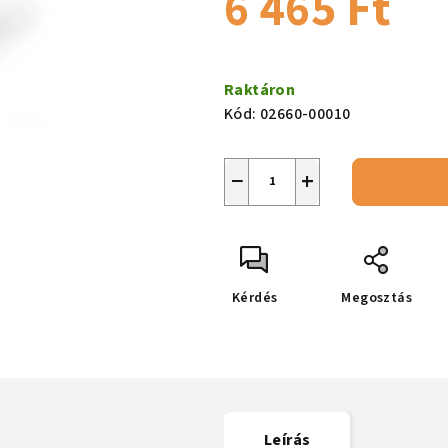
6 465 Ft
csillag.
Egységár:
Raktáron
Kód:
02660-00010
−
+
Kérdés
Megosztás
Leírás