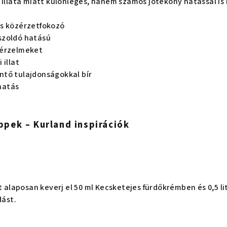
llata miatt különleges, hanem számos jótékony hatással is 
és közérzetfokozó
sszoldó hatású
 érzelmeket
 illat
ntő tulajdonságokkal bír
 hatás
ippek – Kurland inspirációk
t alaposan keverj el 50 ml Kecsketejes fürdőkrémben és 0,5 li
dást.