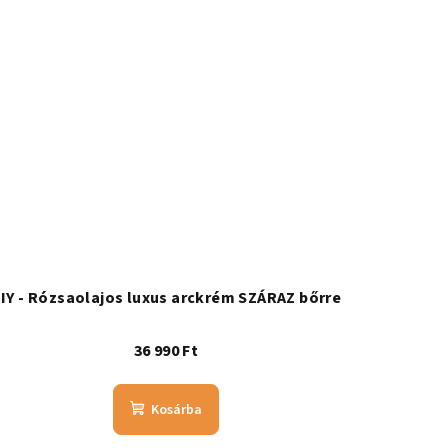
IY - Rózsaolajos luxus arckrém SZÁRAZ bőrre
36 990 Ft
Kosárba