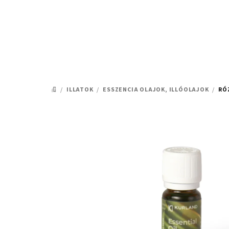
Ugrás
a
fő
tartalomhoz
/
ILLATOK
/
ESSZENCIA OLAJOK, ILLÓOLAJOK
/
RÓ
KEZDŐLAP