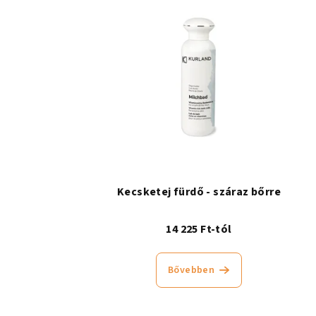
Kecsketej fürdő - száraz bőrre
14 225 Ft-tól
Bővebben