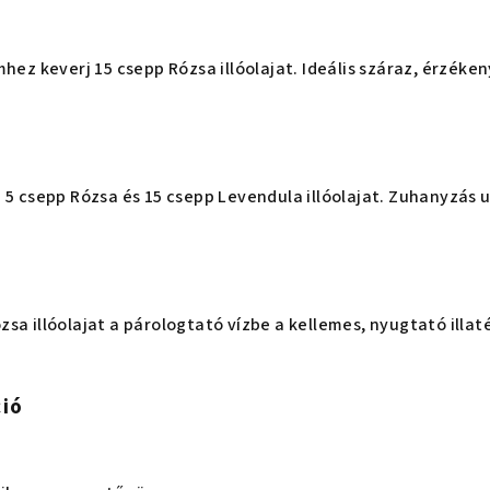
mhez keverj 15 csepp Rózsa illóolajat. Ideális száraz, érzéke
 5 csepp Rózsa és 15 csepp Levendula illóolajat. Zuhanyzás 
sa illóolajat a párologtató vízbe a kellemes, nyugtató illaté
ció