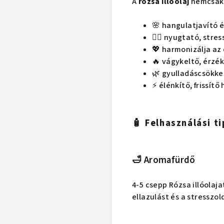
A
rózsa illóolaj
nemcsak i
🌸 hangulatjavító 
🧘‍♀️ nyugtató, stre
💖 harmonizálja az
🔥 vágykeltő, érzéki
🌿 gyulladáscsökke
⚡ élénkítő, frissítő
🧴 Felhasználási t
🛁 Aromafürdő
4-5 csepp Rózsa illóolaja
ellazulást és a stresszol