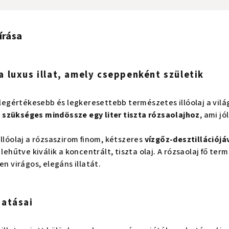
írása
 a luxus illat, amely cseppenként születik
legértékesebb és legkeresettebb természetes illóolaj a világ
szükséges mindössze egy liter tiszta rózsaolajhoz
, ami j
illóolaj a rózsaszirom finom, kétszeres
vízgőz-desztillációjá
 lehűtve kiválik a koncentrált, tiszta olaj. A rózsaolaj fő te
en virágos, elegáns illatát.
hatásai