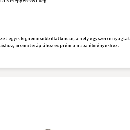
ikus cseppentős üveg
et egyik legnemesebb illatkincse, amely egyszerre nyugtat, 
oláshoz, aromaterápiához és prémium spa élményekhez.