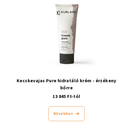
Kecskevajas Pure hidratáló krém - érzékeny
bőrre
13 845 Ft-tól
Bővebben