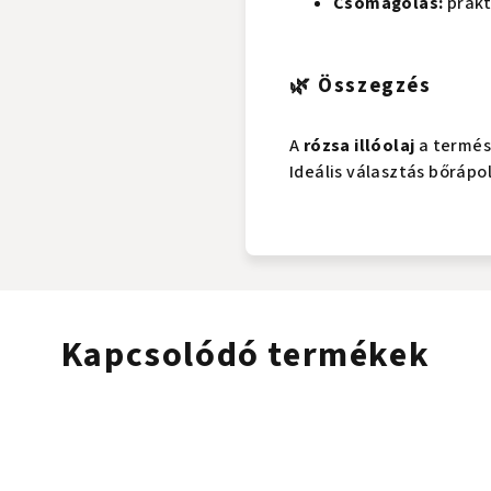
Csomagolás:
prakt
🌿 Összegzés
A
rózsa illóolaj
a termész
Ideális választás bőráp
Kapcsolódó termékek