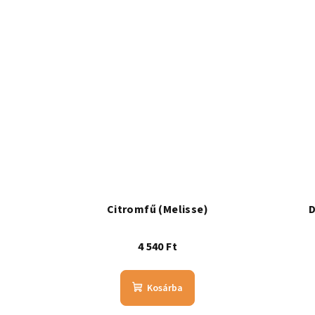
Citromfű (Melisse)
D
4 540 Ft
Kosárba