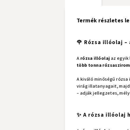
Termék részletes le
🌹 Rózsa illóolaj –
A
rózsa illóolaj
az egyik 
több tonna rózsaszirom 
A kiváló minőségű rózsa 
virág illatanyagait, majd
– adják jellegzetes, mély
✨ A rózsa illóolaj 