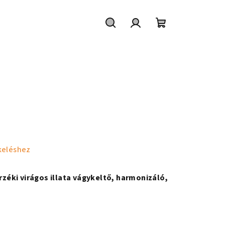
Keresés
Bejelentkezés
Kosár
keléshez
érzéki virágos illata vágykeltő, harmonizáló,