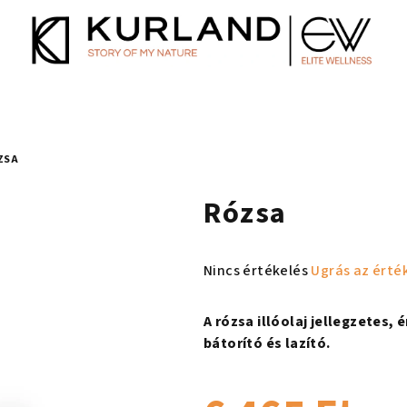
ZSA
Rózsa
A
Nincs értékelés
Ugrás az érté
termék
átlagos
A rózsa illóolaj jellegzetes, 
értékelése
bátorító és lazító.
5-
ből
0,0