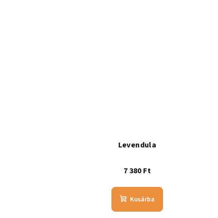
Levendula
7 380 Ft
Kosárba