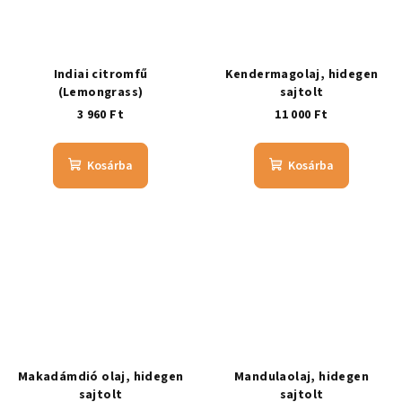
Indiai citromfű
Kendermagolaj, hidegen
(Lemongrass)
sajtolt
3 960 Ft
11 000 Ft
Kosárba
Kosárba
Makadámdió olaj, hidegen
Mandulaolaj, hidegen
sajtolt
sajtolt