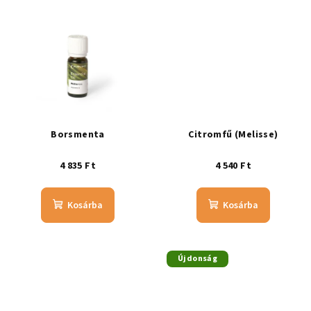
Borsmenta
Citromfű (Melisse)
4 835 Ft
4 540 Ft
Kosárba
Kosárba
Újdonság