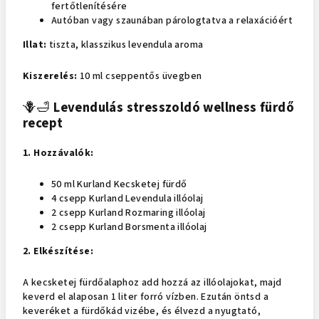
fertőtlenítésére
Autóban vagy szaunában párologtatva a relaxációért
Illat:
tiszta, klasszikus levendula aroma
Kiszerelés:
10 ml cseppentős üvegben
🪻🛁
Levendulás stresszoldó wellness fürdő
recept
1. Hozzávalók:
50 ml Kurland Kecsketej fürdő
4 csepp Kurland Levendula illóolaj
2 csepp Kurland Rozmaring illóolaj
2 csepp Kurland Borsmenta illóolaj
2. Elkészítése:
A kecsketej fürdőalaphoz add hozzá az illóolajokat, majd
keverd el alaposan 1 liter forró vízben. Ezután öntsd a
keveréket a fürdőkád vizébe, és élvezd a nyugtató,