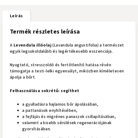
Leírás
Termék részletes leírása
A
Levendula illóolaj
(Lavandula angustifolia) a természet
egyik legsokoldalúbb és legértékesebb esszenciája.
Nyugtató, stresszoldó és fertőtlenítő hatása révén
támogatja a testi-lelki egyensúlyt, miközben kíméletesen
ápolja a bőrt.
Felhasználása sokrétű: segíthet
a gyulladásra hajlamos bőr ápolásában,
a pattanások enyhítésében,
a fejfájás és migrénes panaszok csillapításában,
valamint a kisebb sérülések regenerációjának
gyorsításában.