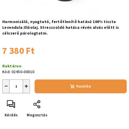
Harmonizáló, nyugtató, fertőtlenítő hatású 100% tiszta
Levendula illóolaj. Stresszoldó hatása révén alvás előtt is
célszerű párologtatni.
7 380 Ft
Egységár:
Raktáron
Kód:
02450-00010
−
+
Kosárba
Kérdés
Megosztás