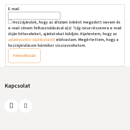
E-mail
Hozzájárulok, hogy az általam önként megadott nevem és
e-mail címem felhasználásával a(z)
*cég neve
részemre e-mail
útján hírleveleket, ajánlatokat küldjön. Kijelentem, hogy az
adatkezelési tájékoztatót
elolvastam. Megértettem, hogy a
hozzájárulásom bármikor visszavonhatom.
Feliratkozás
L
á
b
Kapcsolat
l
é
c