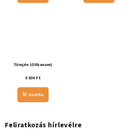
Tömjén (Olibanum)
5 830 Ft
Kosárba
Feliratkozás hírlevélre