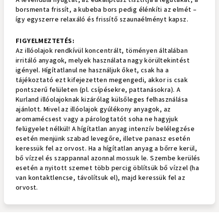
A levendula nyugtat, az eukaliptusz tisztítja a légutakat, a
borsmenta frissít, a kubeba bors pedig élénkíti az elmét –
így egyszerre relaxáló és frissítő szaunaélményt kapsz.
FIGYELMEZTETÉS:
Az illóolajok rendkívül koncentrált, töményen általában
irritáló anyagok, melyek használata nagy körültekintést
igényel. Hígítatlanul ne használjuk őket, csak ha a
tájékoztató ezt kifejezetten megengedi, akkor is csak
pontszerű felületen (pl. csípésekre, pattanásokra). A
Kurland illóolajoknak kizárólag külsőleges felhasználása
ajánlott. Mivel az illóolajok gyúlékony anyagok, az
aromamécsest vagy a párologtatót soha ne hagyjuk
felügyelet nélkül! A hígítatlan anyag intenzív belélegzése
esetén menjünk szabad levegőre, illetve panasz esetén
keressük fel az orvost. Ha a hígítatlan anyag a bőrre kerül,
bő vízzel és szappannal azonnal mossuk le. Szembe kerülés
esetén a nyitott szemet több percig öblítsük bő vízzel (ha
van kontaktlencse, távolítsuk el), majd keressük fel az
orvost.