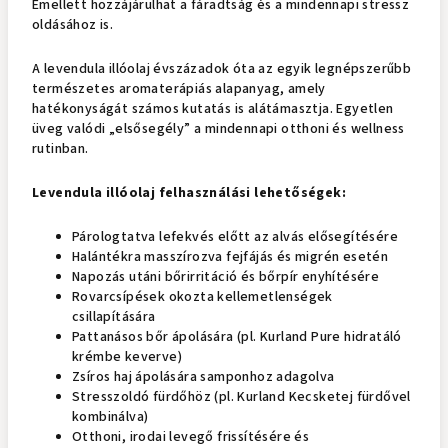
Emellett hozzájárulhat a fáradtság és a mindennapi stressz
oldásához is.
A levendula illóolaj évszázadok óta az egyik legnépszerűbb
természetes aromaterápiás alapanyag, amely
hatékonyságát számos kutatás is alátámasztja. Egyetlen
üveg valódi „elsősegély” a mindennapi otthoni és wellness
rutinban.
Levendula illóolaj felhasználási lehetőségek:
Párologtatva lefekvés előtt az alvás elősegítésére
Halántékra masszírozva fejfájás és migrén esetén
Napozás utáni bőrirritáció és bőrpír enyhítésére
Rovarcsípések okozta kellemetlenségek
csillapítására
Pattanásos bőr ápolására (pl. Kurland Pure hidratáló
krémbe keverve)
Zsíros haj ápolására samponhoz adagolva
Stresszoldó fürdőhöz (pl. Kurland Kecsketej fürdővel
kombinálva)
Otthoni, irodai levegő frissítésére és