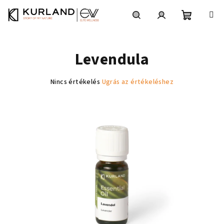
Ugrás
a
fő
Kosár
Keresés
Bejelentkezés
tartalomhoz
Levendula
A
Nincs értékelés
Ugrás az értékeléshez
termék
átlagos
értékelése
5-
ből
0,0
csillag.