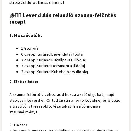
stresszoldó wellness élményt.
🪵🧖‍♀️
Levendulás relaxáló szauna-felöntés
recept
1. Hozzávalók:
1 liter víz
6 csepp Kurland Levendula illóolaj
3 csepp Kurland Eukaliptusz illóolaj
3 csepp Kurland Borsmenta illóolaj
2 csepp Kurland Kubeba bors illóolaj
2. Elkészítése:
A szauna felöntő vizéhez add hozzá az illóolajokat, majd
alaposan keverd el. Öntsd lassan a forró kövekre, és élvezd
a tisztító, stresszoldó, légutakat frissítő aromás
szaunaélményt.
✨
Hatás: