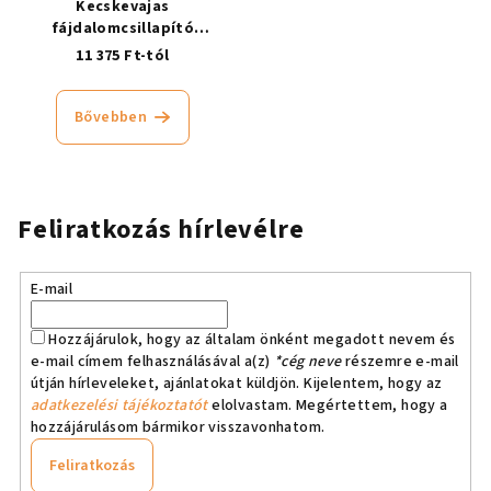
Kecskevajas
fájdalomcsillapító
ízületbalzsam, hűsítő
11 375 Ft-tól
Bővebben
Feliratkozás hírlevélre
E-mail
Hozzájárulok, hogy az általam önként megadott nevem és
e-mail címem felhasználásával a(z)
*cég neve
részemre e-mail
útján hírleveleket, ajánlatokat küldjön. Kijelentem, hogy az
adatkezelési tájékoztatót
elolvastam. Megértettem, hogy a
hozzájárulásom bármikor visszavonhatom.
Feliratkozás