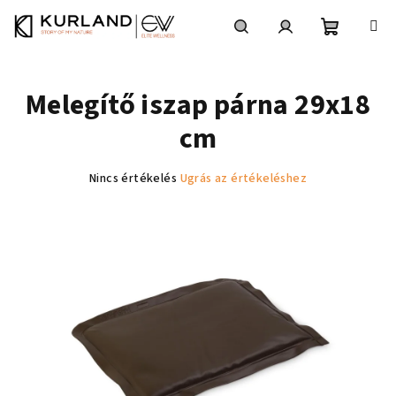
Ugrás
a
fő
Kosár
Keresés
Bejelentkezés
tartalomhoz
Melegítő iszap párna 29x18
cm
A
Nincs értékelés
Ugrás az értékeléshez
termék
átlagos
értékelése
5-
ből
0,0
csillag.