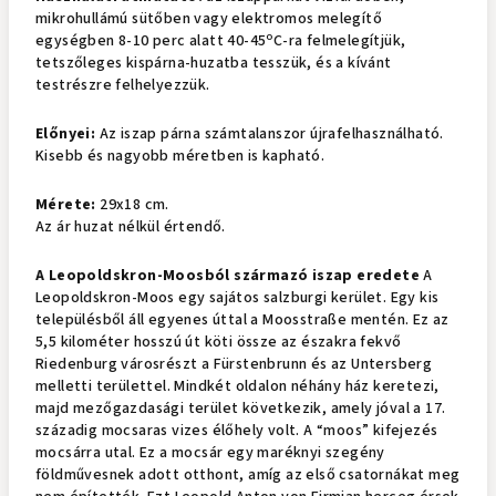
mikrohullámú sütőben vagy elektromos melegítő
o
egységben 8-10 perc alatt 40-45
C-ra felmelegítjük,
tetszőleges kispárna-huzatba tesszük, és a kívánt
testrészre felhelyezzük.
Előnyei:
Az iszap párna számtalanszor újrafelhasználható.
Kisebb és nagyobb méretben is kapható.
Mérete:
29x18 cm.
Az ár huzat nélkül értendő.
A Leopoldskron-Moosból származó iszap eredete
A
Leopoldskron-Moos egy sajátos salzburgi kerület. Egy kis
településből áll egyenes úttal a Moosstraße mentén. Ez az
5,5 kilométer hosszú út köti össze az északra fekvő
Riedenburg városrészt a Fürstenbrunn és az Untersberg
melletti területtel. Mindkét oldalon néhány ház keretezi,
majd mezőgazdasági terület következik, amely jóval a 17.
századig mocsaras vizes élőhely volt. A “moos” kifejezés
mocsárra utal. Ez a mocsár egy maréknyi szegény
földművesnek adott otthont, amíg az első csatornákat meg