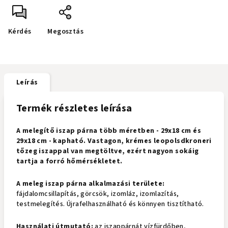
Kérdés
Megosztás
Leírás
Termék részletes leírása
A melegítő iszap párna több méretben - 29x18 cm és
29x18 cm - kapható. Vastagon, krémes leopolsdkroneri
tőzeg iszappal van megtöltve, ezért nagyon sokáig
tartja a forró hőmérsékletet.
A meleg iszap párna alkalmazási területe:
fájdalomcsillapítás, görcsök, izomláz, izomlazítás,
testmelegítés. Újrafelhasználható és könnyen tisztítható.
Használati útmutató:
az iszappárnát vízfürdőben,