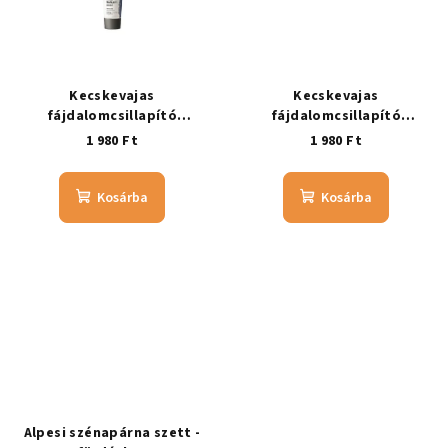
Kecskevajas
Kecskevajas
fájdalomcsillapító
fájdalomcsillapító
ízületbalzsam, hűsítő 10 ml
ízületbalzsam, melegítő 10
1 980 Ft
1 980 Ft
ml
Kosárba
Kosárba
Alpesi szénapárna szett -