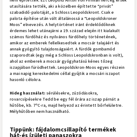
nem építették. Ezt Leopold Anton von Firmian herceg érsek
utasítására tették, aki a közelben építtette “privát”
szabadidő-palotáját, a Schloss Leopoldskront. Csak e
palota építése után vált általánossá a “Leopoldskroner
Moos” elnevezés. A helytörténet iránt érdeklődőknek
érdemes lehet utánajárni a 19. század elején itt kialakult
számos fürdőház és nyilvános fürdőhely történetének,
amikor az emberek fellelkesedtek a mocsár talajáért és
annak gyógyító tulajdonságaiért. A fürdők gombamód
szaporodtak (egy még a Schloss Leopoldskronban is volt),
ahol az emberek a mocsár gyógyhatású kénes tőzeg
iszapjában fürödhettek. Leopoldskron-Moos egyes részein
a mai napig kereskedelmi céllal gyűjtik a mocsári iszapot
hasonló célokra.
Hideg használat:
sérülésekre, zúzódásokra,
rovarcsípésekre Tedd be egy fél órára az iszap párnát a
o
hűtőbe, kb. 7
C-ra, majd helyezd az érintett bőrfelületre.
Mélyhűtőben nem használható.
Tippünk: fájdalomcsillapító termékek
hát-és ízületi panaszokra