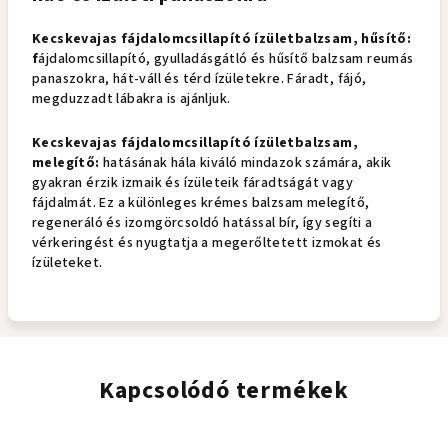
Kecskevajas fájdalomcsillapító ízületbalzsam, hűsítő:
f
ájdalomcsillapító, gyulladásgátló és hűsítő balzsam reumás
panaszokra, hát-váll és térd ízületekre. Fáradt, fájó,
megduzzadt lábakra is ajánljuk.
Kecskevajas fájdalomcsillapító ízületbalzsam,
melegítő:
hatásának hála kiváló mindazok számára, akik
gyakran érzik izmaik és ízületeik fáradtságát vagy
fájdalmát. Ez a különleges krémes balzsam melegítő,
regeneráló és izomgörcsoldó hatással bír, így segíti a
vérkeringést és nyugtatja a megerőltetett izmokat és
ízületeket.
Kapcsolódó termékek