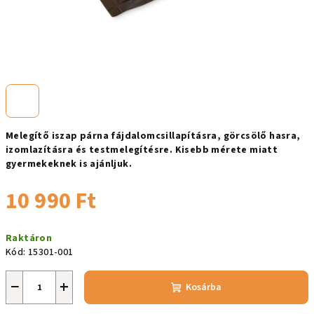
Melegítő iszap párna fájdalomcsillapításra, görcsölő hasra,
izomlazításra és testmelegítésre. Kisebb mérete miatt
gyermekeknek is ajánljuk.
10 990 Ft
Egységár:
Raktáron
Kód:
15301-001
−
+
Kosárba