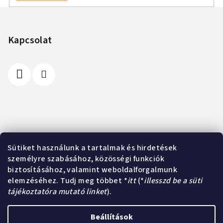
L
á
b
Kapcsolat
l
é
c
Információ
Sütiket használunk a tartalmak és hirdetések
személyre szabásához, közösségi funkciók
A vásárlás lépései
biztosításához, valamint weboldalforgalmunk
Üzleti feltételek (ÁSZF)
elemzéséhez. Tudj meg többet *
itt
(*
illesszd be a süti
Adatkezelési tájékoztató
tájékoztatóra mutató linket
).
Elérhetőségek
Beállítások