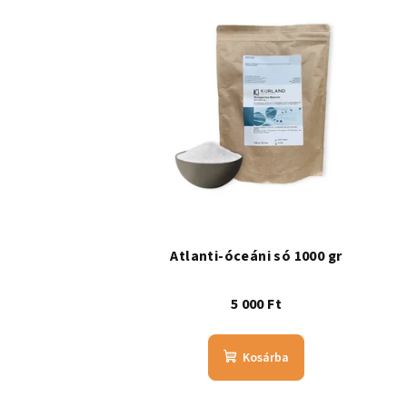
Atlanti-óceáni só 1000 gr
5 000 Ft
Kosárba