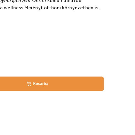
gyedi igényeid szerint
kombinálhatod
sé a wellness élményt otthoni környezetben is.
Kosárba