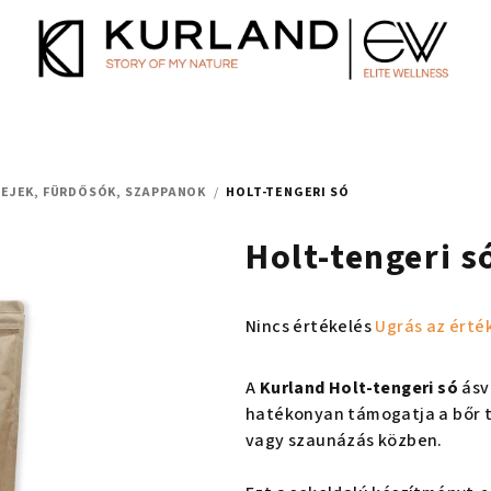
EJEK, FÜRDŐSÓK, SZAPPANOK
/
HOLT-TENGERI SÓ
Holt-tengeri s
A
Nincs értékelés
Ugrás az érté
termék
átlagos
A
Kurland Holt-tengeri só
ásv
értékelése
hatékonyan támogatja a bőr t
5-
vagy szaunázás közben.
ből
0,0