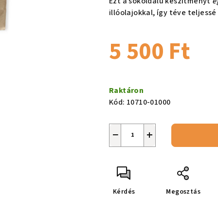
Ezt a sokoldalú készítményt
e
csillag.
illóolajokkal, így téve teljes
5 500 Ft
Egységár:
Raktáron
Kód:
10710-01000
−
+
Kérdés
Megosztás