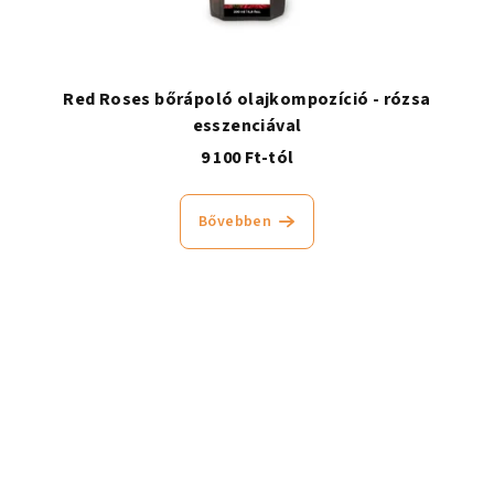
Red Roses bőrápoló olajkompozíció - rózsa
esszenciával
9 100 Ft-tól
Bővebben