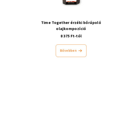
Time Together érzéki bőrápoló
olajkompozíció
8 375 Ft-tól
Bővebben