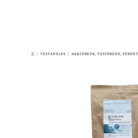
Ugrás
a
fő
tartalomhoz
/
TESTÁPOLÁS
/
HABFÜRDŐK, TUSFÜRDŐK, FÜRDŐT
KEZDŐLAP