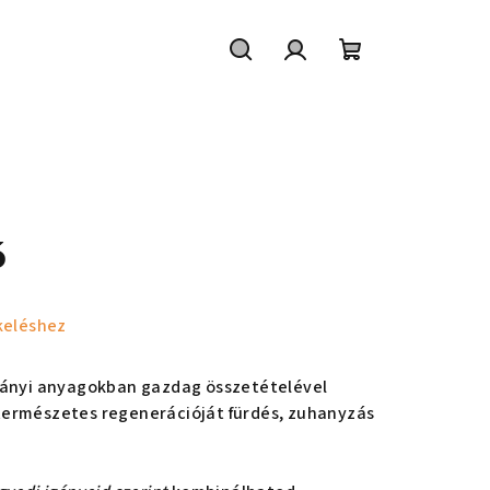
Keresés
Bejelentkezés
Kosár
ó
keléshez
ányi anyagokban gazdag összetételével
ermészetes regenerációját fürdés, zuhanyzás