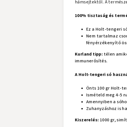
hámsejtektől. A természet
100% tisztaság és term
Ez a Holt-tengeri s
Nem tartalmaz csom
fényérzékenyítő ös
Kurland tipp:
télen amiko
immunerősítés.
A Holt-tengeri só haszn
Önts 100 gr Holt-te
Ismételd meg 4-5 n
Amennyiben a sóhoz 
Zuhanyzáshoz is ha
Kiszerelés:
1000 gr, sim