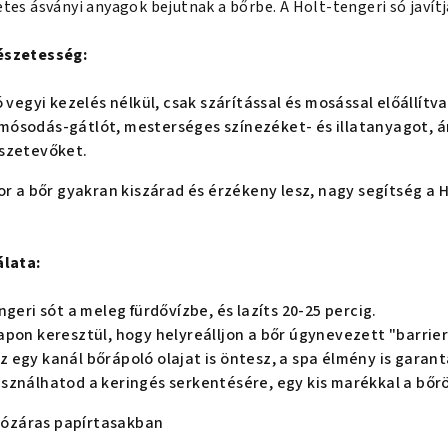
es ásványi anyagok bejutnak a bőrbe. A Holt-tengeri só javítja
észetesség:
ó vegyi kezelés nélkül, csak szárítással és mosással előállít
ósodás-gátlót, mesterséges színezéket- és illatanyagot, á
szetevőket.
r a bőr gyakran kiszárad és érzékeny lesz, nagy segítség a H
álata:
ngeri sót a meleg fürdővízbe, és lazíts 20-25 percig.
apon keresztül, hogy helyreálljon a bőr úgynevezett "barrie
egy kanál bőrápoló olajat is öntesz, a spa élmény is garant
sználhatod a keringés serkentésére, egy kis marékkal a bőrö
ítózáras papírtasakban