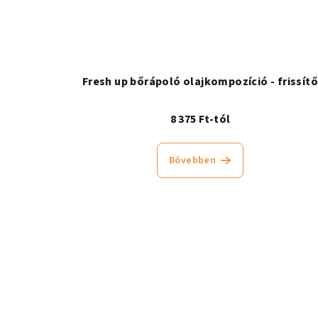
Fresh up bőrápoló olajkompozíció - frissít
8 375 Ft-tól
Bővebben