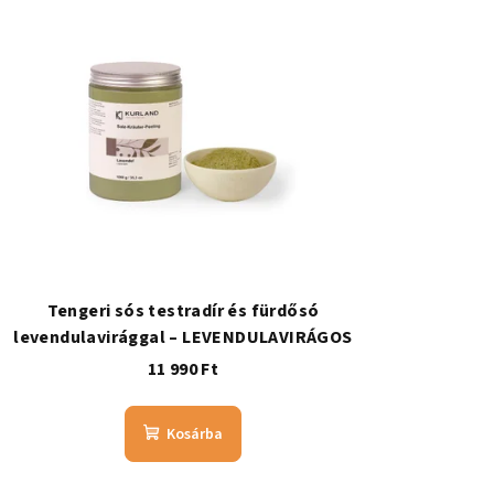
Tengeri sós testradír és fürdősó
levendulavirággal – LEVENDULAVIRÁGOS
11 990 Ft
Kosárba