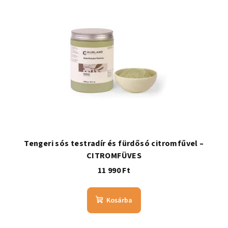
Tengeri sós testradír és fürdősó citromfűvel –
CITROMFÜVES
11 990 Ft
Kosárba