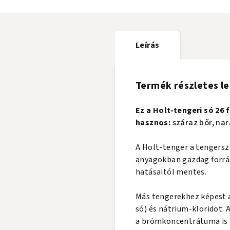
Leírás
Termék részletes le
Ez a Holt-tengeri só 26
hasznos:
száraz bőr, na
A Holt-tenger a tengerszi
anyagokban gazdag forráso
hatásaitól mentes.
Más tengerekhez képest 
só) és nátrium-kloridot.
a brómkoncentrátuma is ma