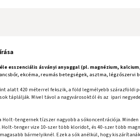
írása
 féle esszenciális ásványi anyaggal (pl. magnézium, kalci
rancsbőr, ekcéma, reumás betegségek, asztma, légzőszervi b
nt alatt 420 méterrel fekszik, a föld legmélyebb szárazföldi p
k táplálják. Mivel távol a nagyvárosoktól és az ipari negyede
a Holt-tengernek tízszer nagyobb a sókoncentrációja. Minde
 A Holt-tenger vize 10-szer több kloridot, és 40-szer több ma
gasabb bármelyiknél. Ezek a sók anélkül, hogy kiszárítanák, m