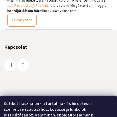
útján hírleveleket, ajánlatokat küldjön. Kijelentem, hogy az
adatkezelési tájékoztatót
elolvastam. Megértettem, hogy a
hozzájárulásom bármikor visszavonhatom.
Feliratkozás
L
á
b
Kapcsolat
l
é
c
Információ
Sütiket használunk a tartalmak és hirdetések
személyre szabásához, közösségi funkciók
A vásárlás lépései
biztosításához, valamint weboldalforgalmunk