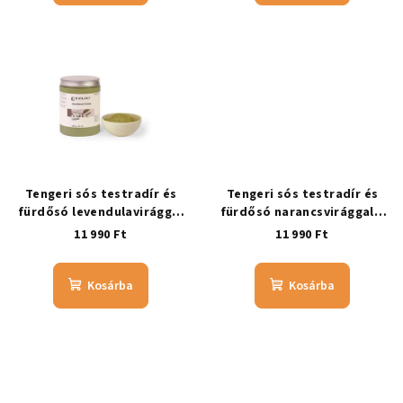
Tengeri sós testradír és
Tengeri sós testradír és
fürdősó levendulavirággal
fürdősó narancsvirággal –
– LEVENDULAVIRÁGOS
NARANCSVIRÁGOS
11 990 Ft
11 990 Ft
Kosárba
Kosárba