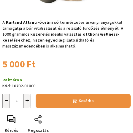
A
Kurland Atlanti-óceáni só
természetes ásványi anyagokkal
támogatja a bőr vitalizálását és a relaxáló fürdőzés élményét. A
1000 grammos kiszerelés ideális választás
otthoni wellness-
kezelésekhez
, hiszen egyedileg illatosítható és
masszázsmedencében is alkalmazható.
5 000 Ft
Egységár:
Raktáron
Kód:
10702-01000
−
+
Kosárba
Kérdés
Megosztás