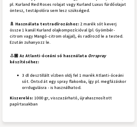
pl. Kurland Red Roses rolajat vagy Kurland Luxus fürdőolajat
öntesz, testápolóra sem lesz szükséged.
🚿 Használata testradírozáshoz:
2 marék sót keverj
össze 1 kanál Kurland olajkompozícióval (pl. Gyömbér-
citrom vagy Mangó-citrom olajjal), és radírozd le a tested.
Ezután zuhanyozz le.
👃🏽 Az Atlanti-óceáni só használata
Orrspray
készítéséhez:
3 dl desztillált vízben oldj fel 1 marék Atlanti-óceáni
sót. Öntsd át egy spray flakonba, így pl. megfázáskor
orrdugulásra - is használhatod.
Kiszerelés:
1000 gr, visszazárható, újrahasznosított
papírtasakban