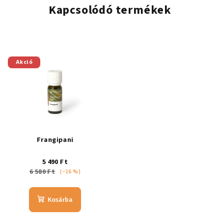
Kapcsolódó termékek
Akció
Frangipani
5 490 Ft
6 580 Ft
(–16 %)
Kosárba