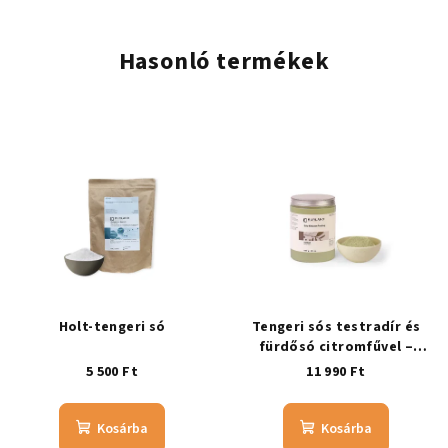
Hasonló termékek
Holt-tengeri só
Tengeri sós testradír és
fürdősó citromfűvel –
CITROMFÜVES
5 500 Ft
11 990 Ft
Kosárba
Kosárba