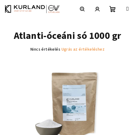
Ugrás
a
fő
Kosár
Keresés
Bejelentkezés
tartalomhoz
Atlanti-óceáni só 1000 gr
A
Nincs értékelés
Ugrás az értékeléshez
termék
átlagos
értékelése
5-
ből
0,0
csillag.