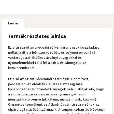
Leírás
Termék részletes leírása
Ez a tiszta Atlanti-óceáni só kémiai anyagok hozzáadása
nélkül javítja a bőr szerkezetét, és selymesen puhává
varázsolja azt. Értékes ásványi anyagokkal és
nyomelemekkel tölti fel a bőrt, és támogatja az
immunrendszert.
Ez a só az Atlanti-óceánból származik. Finomított,
jódozatlan. Az előállítási eljárás tisztaságának
köszönhetően hozzáadott anyagok nélkül állítják elő, hogy
a só megőrizze az összes ásványi anyagot, ami
megtalálható benne (pl. kálium, mangán, cink, kalcium).
Organikus termékünk az Atlanti-óceán tiszta vizének az
elpárologtatásából származik. A tengeri sóban lévő ásványi