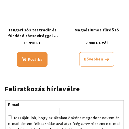
Tengeri sós testradír és
Magnéziumos fürdősó
fürdősó rózsavirággal –
RÓZSAVIRÁGOS
11 990 Ft
7 900 Ft-tól
Bővebben
Kosárba
Feliratkozás hírlevélre
E-mail
Hozzájárulok, hogy az általam önként megadott nevem és
e-mail címem felhasználásával a(z)
*cég neve
részemre e-mail