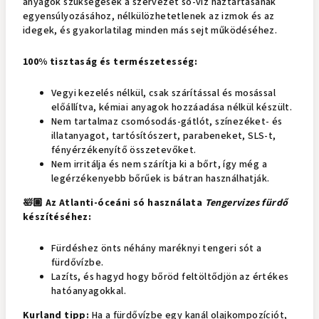
anyagok szükségesek a szervezet só-víz háztartásának
egyensúlyozásához, nélkülözhetetlenek az izmok és az
idegek, és gyakorlatilag minden más sejt működéséhez.
100% tisztaság és természetesség:
Vegyi kezelés nélkül, csak szárítással és mosással
előállítva, kémiai anyagok hozzáadása nélkül készült.
Nem tartalmaz csomósodás-gátlót, színezéket- és
illatanyagot, tartósítószert, parabeneket, SLS-t,
fényérzékenyítő összetevőket.
Nem irritálja és nem szárítja ki a bőrt, így még a
legérzékenyebb bőrűek is bátran használhatják.
🛀🏽 Az Atlanti-óceáni só használata
Tengervizes fürdő
készítéséhez:
Fürdéshez önts néhány maréknyi tengeri sót a
fürdővízbe.
Lazíts, és hagyd hogy bőröd feltöltődjön az értékes
hatóanyagokkal.
Kurland tipp:
Ha a fürdővízbe egy kanál olajkompozíciót,