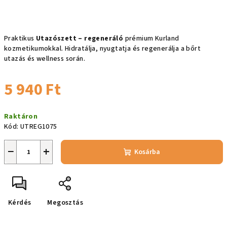
Praktikus
Utazószett – regeneráló
prémium Kurland
kozmetikumokkal. Hidratálja, nyugtatja és regenerálja a bőrt
utazás és wellness során.
5 940 Ft
Egységár:
Raktáron
Kód:
UTREG1075
−
+
Kosárba
Kérdés
Megosztás