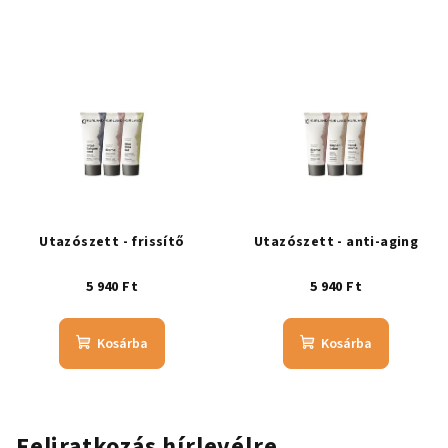
Utazószett - frissítő
Utazószett - anti-aging
5 940 Ft
5 940 Ft
Kosárba
Kosárba
Feliratkozás hírlevélre