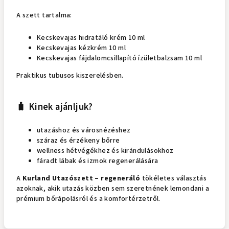
A szett tartalma:
Kecskevajas hidratáló krém 10 ml
Kecskevajas kézkrém 10 ml
Kecskevajas fájdalomcsillapító ízületbalzsam 10 ml
Praktikus tubusos kiszerelésben.
🧳 Kinek ajánljuk?
utazáshoz és városnézéshez
száraz és érzékeny bőrre
wellness hétvégékhez és kirándulásokhoz
fáradt lábak és izmok regenerálására
A
Kurland Utazószett – regeneráló
tökéletes választás
azoknak, akik utazás közben sem szeretnének lemondani a
prémium bőrápolásról és a komfortérzetről.