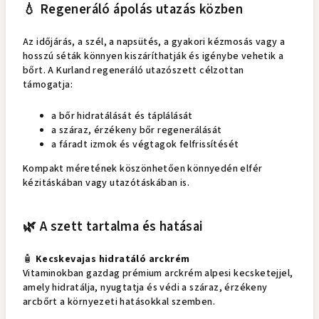
💧 Regeneráló ápolás utazás közben
Az időjárás, a szél, a napsütés, a gyakori kézmosás vagy a
hosszú séták könnyen kiszáríthatják és igénybe vehetik a
bőrt. A Kurland regeneráló utazószett célzottan
támogatja:
a bőr hidratálását és táplálását
a száraz, érzékeny bőr regenerálását
a fáradt izmok és végtagok felfrissítését
Kompakt méretének köszönhetően könnyedén elfér
kézitáskában vagy utazótáskában is.
🌿 A szett tartalma és hatásai
🧴
Kecskevajas hidratáló arckrém
Vitaminokban gazdag prémium arckrém alpesi kecsketejjel,
amely hidratálja, nyugtatja és védi a száraz, érzékeny
arcbőrt a környezeti hatásokkal szemben.