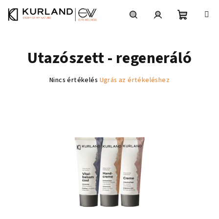
Ugrás
a
fő
Kosár
Keresés
Bejelentkezés
tartalomhoz
Utazószett - regeneráló
A
Nincs értékelés
Ugrás az értékeléshez
termék
átlagos
értékelése
5-
ből
0,0
csillag.