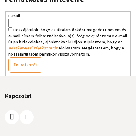
E-mail
Hozzájárulok, hogy az általam önként megadott nevem és
e-mail címem felhasználásával a(z)
*cég neve
részemre e-mail
útján hírleveleket, ajánlatokat küldjön. Kijelentem, hogy az
adatkezelési tájékoztatót
elolvastam. Megértettem, hogy a
hozzájárulásom bármikor visszavonhatom.
Feliratkozás
L
á
b
Kapcsolat
l
é
c