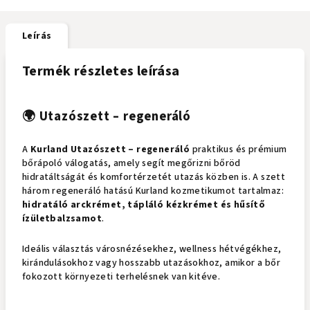
Leírás
Termék részletes leírása
🌍 Utazószett – regeneráló
A
Kurland Utazószett – regeneráló
praktikus és prémium
bőrápoló válogatás, amely segít megőrizni bőröd
hidratáltságát és komfortérzetét utazás közben is. A szett
három regeneráló hatású Kurland kozmetikumot tartalmaz:
hidratáló arckrémet, tápláló kézkrémet és hűsítő
ízületbalzsamot
.
Ideális választás városnézésekhez, wellness hétvégékhez,
kirándulásokhoz vagy hosszabb utazásokhoz, amikor a bőr
fokozott környezeti terhelésnek van kitéve.