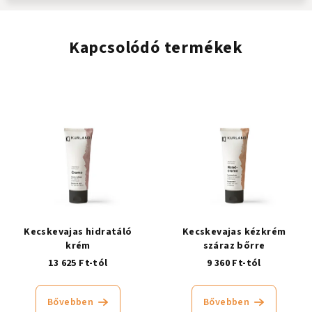
Kapcsolódó termékek
Kecskevajas hidratáló
Kecskevajas kézkrém
krém
száraz bőrre
13 625 Ft-tól
9 360 Ft-tól
Bővebben
Bővebben