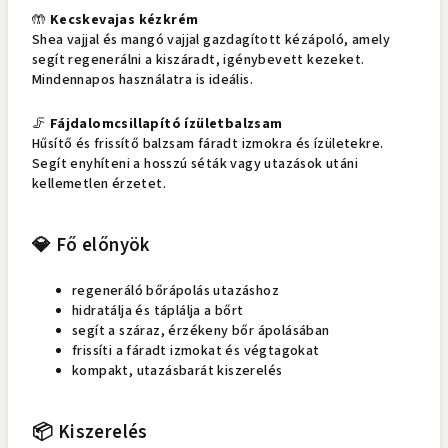
🤲
Kecskevajas kézkrém
Shea vajjal és mangó vajjal gazdagított kézápoló, amely
segít regenerálni a kiszáradt, igénybevett kezeket.
Mindennapos használatra is ideális.
🦵
Fájdalomcsillapító ízületbalzsam
Hűsítő és frissítő balzsam fáradt izmokra és ízületekre.
Segít enyhíteni a hosszú séták vagy utazások utáni
kellemetlen érzetet.
💎 Fő előnyök
regeneráló bőrápolás utazáshoz
hidratálja és táplálja a bőrt
segít a száraz, érzékeny bőr ápolásában
frissíti a fáradt izmokat és végtagokat
kompakt, utazásbarát kiszerelés
📦 Kiszerelés