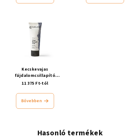
Kecskevajas
fájdalomcsillapító
ízületbalzsam, hűsítő
11 375 Ft-tól
Bővebben
Hasonló termékek