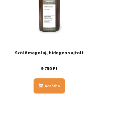
Szőlőmagolaj, hidegen sajtolt
9 750 Ft
Kosárba