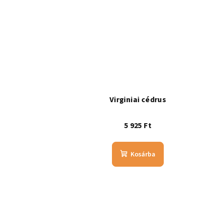
Virginiai cédrus
5 925 Ft
Kosárba