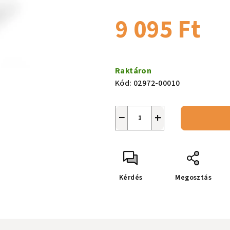
csillag.
9 095 Ft
Egységár:
Raktáron
Kód:
02972-00010
−
+
Kérdés
Megosztás