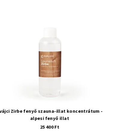
vájci Zirbe fenyő szauna-illat koncentrátum -
alpesi fenyő illat
25 400 Ft