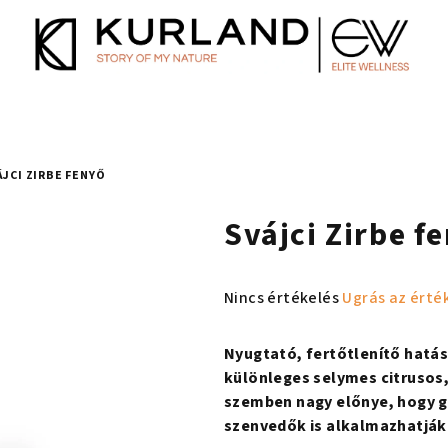
ÁJCI ZIRBE FENYŐ
Svájci Zirbe f
A
Nincs értékelés
Ugrás az érté
termék
átlagos
Nyugtató, fertőtlenítő hatású
értékelése
különleges selymes citrusos, 
5-
szemben nagy előnye, hogy 
ből
szenvedők is alkalmazhatják
0,0