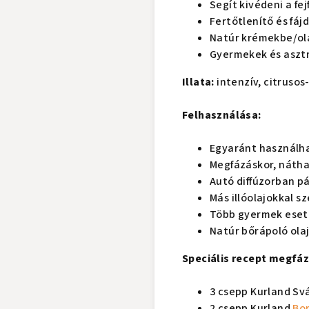
Segít kivédeni a fej
Fertőtlenítő és fáj
Natúr krémekbe/ola
Gyermekek és asztm
Illata:
intenzív, citrusos
Felhasználása:
Egyaránt használha
Megfázáskor, nátha
Autó diffúzorban pá
Más illóolajokkal 
Több gyermek eseté
Natúr bőrápoló olaj
Speciális recept megfáz
3 csepp Kurland Svá
2 csepp Kurland
Bo