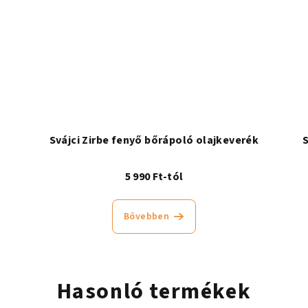
Svájci Zirbe fenyő bőrápoló olajkeverék
5 990 Ft-tól
Bővebben
Hasonló termékek