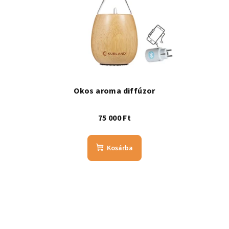
Okos aroma diffúzor
75 000 Ft
Kosárba