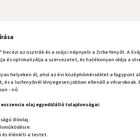
írása
 becézi az osztrák és a svájci népnyelv a Zirbe fenyőt. A Svá
tja és optimalizálja a szervezetet, és hatékonyan oldja a str
olyan helyeken él, ahol az évi középhőmérséklet a fagypont 
et, és a lucfenyőnél lényegesen jobban ellenáll a viharokna
ban - nő.
 esszencia olaj egyedülálló tulajdonságai:
ságú illóolaj.
zívműködésre.
 és élénkíti a testet.