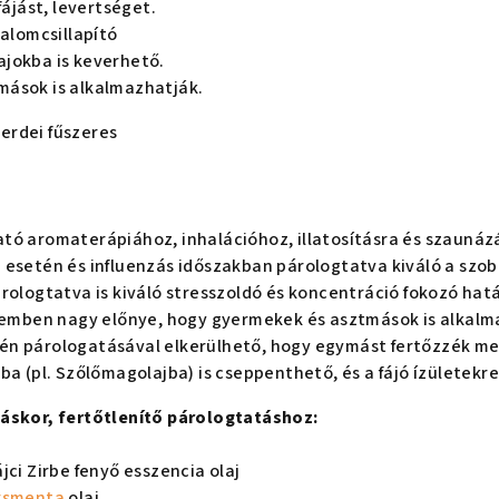
fájást, levertséget.
dalomcsillapító
jokba is keverhető.
ások is alkalmazhatják.
-erdei fűszeres
tó aromaterápiához, inhalációhoz, illatosításra és szaunáz
 esetén és influenzás időszakban párologtatva kiváló a szob
rologtatva is kiváló stresszoldó és koncentráció fokozó hat
szemben nagy előnye, hogy gyermekek és asztmások is alkalm
n párologatásával elkerülhető, hogy egymást fertőzzék me
ba (pl. Szőlőmagolajba) is cseppenthető, és a fájó ízületekr
áskor, fertőtlenítő párologtatáshoz:
jci Zirbe fenyő esszencia olaj
rsmenta
olaj