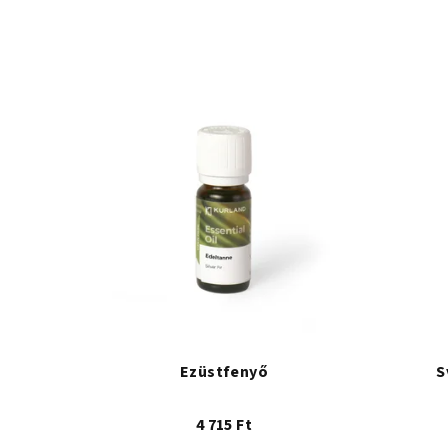
Ezüstfenyő
S
4 715 Ft