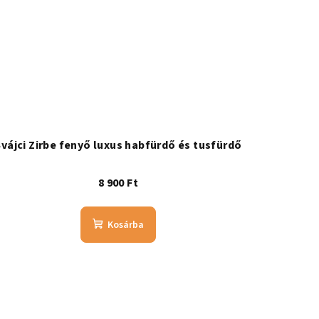
Svájci Zirbe fenyő luxus habfürdő és tusfürdő
8 900 Ft
Kosárba