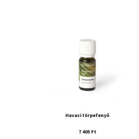
Havasi törpefenyő
7 405 Ft