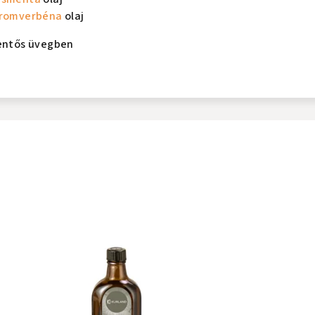
tromverbéna
olaj
entős üvegben