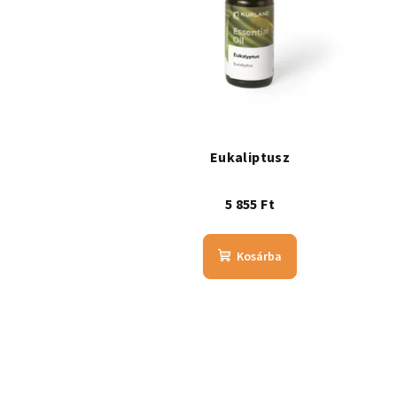
Eukaliptusz
5 855 Ft
Kosárba