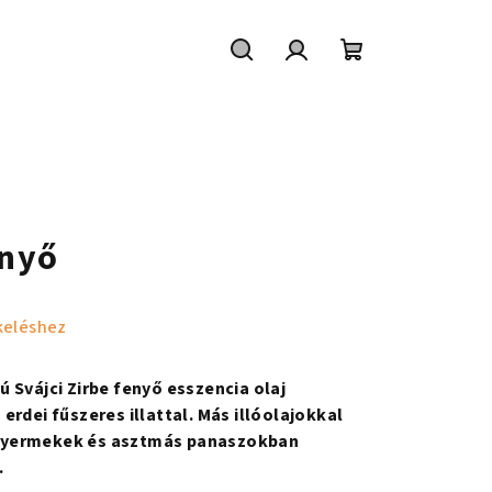
Keresés
Bejelentkezés
Kosár
enyő
keléshez
 Svájci Zirbe fenyő esszencia olaj
erdei fűszeres illattal. Más illóolajokkal
gyermekek és asztmás panaszokban
.