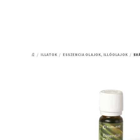
Ugrás
a
fő
tartalomhoz
/
ILLATOK
/
ESSZENCIA OLAJOK, ILLÓOLAJOK
/
SV
KEZDŐLAP