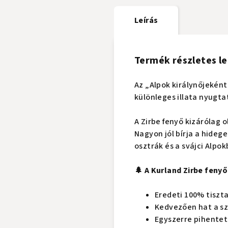
Leírás
Termék részletes le
Az „Alpok királynőjeként“
különleges illata nyugta
A Zirbe fenyő kizárólag 
Nagyon jól bírja a hideg
osztrák és a svájci Alpok
🌲 A Kurland Zirbe fenyő
Eredeti 100% tiszta
Kedvezően hat a s
Egyszerre pihenteti