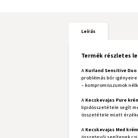
Leírás
Termék részletes le
A
Kurland Sensitive Duo
problémás bőr igényeire 
– kompromisszumok nélk
A
Kecskevajas Pure kré
lipidösszetétele segít m
összetétele miatt érzéke
A
Kecskevajas Med kré
összetevői segítenek csi