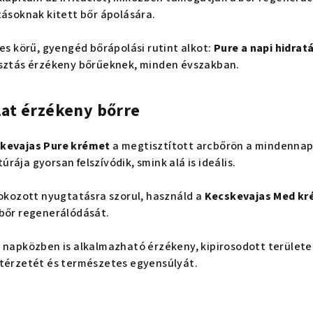
tásoknak kitett bőr ápolására.
jes körű, gyengéd bőrápolási rutint alkot:
Pure a napi hidrat
lasztás érzékeny bőrűeknek, minden évszakban.
lat érzékeny bőrre
kevajas Pure krémet
a megtisztított arcbőrön a mindennap
ája gyorsan felszívódik, smink alá is ideális.
fokozott nyugtatásra szorul, használd a
Kecskevajas Med kr
 bőr regenerálódását.
m napközben is alkalmazható érzékeny, kipirosodott területe
rtérzetét és természetes egyensúlyát.