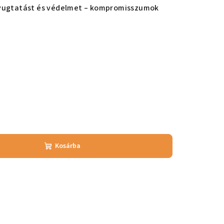
nyugtatást és védelmet – kompromisszumok
Kosárba