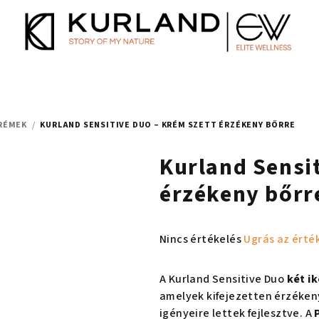
RÉMEK
/
KURLAND SENSITIVE DUO – KRÉM SZETT ÉRZÉKENY BŐRRE
Kurland Sensi
érzékeny bőrr
A
Nincs értékelés
Ugrás az érté
termék
átlagos
A Kurland Sensitive Duo
két i
értékelése
amelyek kifejezetten érzékeny
5-
igényeire lettek fejlesztve. A