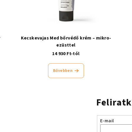
y
Kecskevajas Med bőrvédő krém – mikro-
ezüsttel
14 930 Ft-tól
Bővebben
Felirat
E-mail