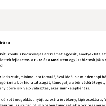
írása
két ikonikus kecskevajas arckrémet egyesít, amelyek kifejez
lettek fejlesztve. A
Pure
és a
Med
krém együtt biztosítják a
ül.
m
letisztult, minimalista formulájával ideális a mindennapi 
egőrizni a bőr hidratáltságát, támogatja a bőr védőrétegét,
ny bőrre is kiváló választás, akár sminkalapként is.
m
célzott megoldást nyújt az extra érzékeny, kipirosodásra, 
llapítani az irritációt, miközben támogatják a bőr regenerá