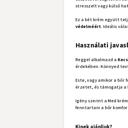
stresszelt vagy külső ha
Ez a két krém együtt tel
védelméért
. Ideális vá
Használati javas
Reggel alkalmazd a
Kecs
érdekében. Könnyed textúr
Este, vagy amikor a bőr 
érzetet, és támogatja a
Igény szerint a Med kré
fenntartani a bőr komfo
Kinek ajánljuk?