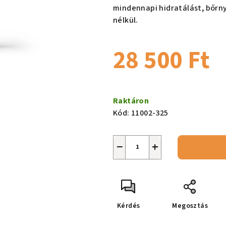
ből
mindennapi hidratálást, bőr
0,0
nélkül.
csillag.
28 500 Ft
Egységár:
Raktáron
Kód:
11002-325
−
+
Kérdés
Megosztás