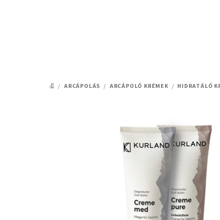
Ugrás
a
fő
tartalomhoz
/
ARCÁPOLÁS
/
ARCÁPOLÓ KRÉMEK
/
HIDRATÁLÓ K
KEZDŐLAP