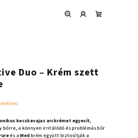
Keresés
Bejelentkezés
Kosár
tive Duo – Krém szett
e
keléshez
konikus kecskevajas arckrémet egyesít
,
 bőrre, a könnyen irritálódó és problémás bőr
Pure
és a
Med
krém együtt biztosítják a