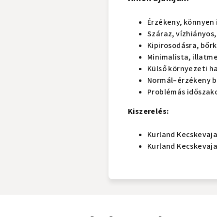
Érzékeny, könnyen 
Száraz, vízhiányos
Kipirosodásra, bőr
Minimalista, illat
Külső környezeti ha
Normál–érzékeny b
Problémás időszako
Kiszerelés:
Kurland Kecskevaja
Kurland Kecskevaja