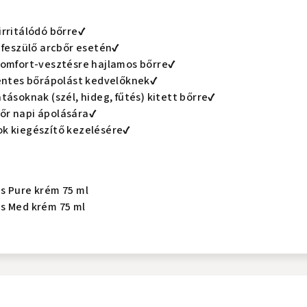
irritálódó bőrre✔
, feszülő arcbőr esetén✔
komfort-vesztésre hajlamos bőrre✔
mentes bőrápolást kedvelőknek✔
tásoknak (szél, hideg, fűtés) kitett bőrre✔
őr napi ápolására✔
k kiegészítő kezelésére✔
s Pure krém 75 ml
s Med krém 75 ml