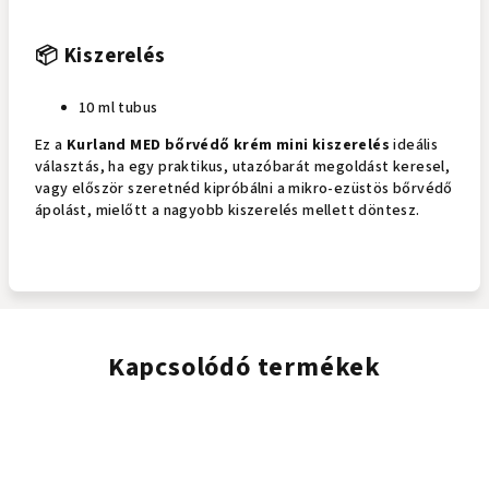
📦 Kiszerelés
10 ml tubus
Ez a
Kurland
MED bőrvédő krém mini kiszerelés
ideális
választás, ha egy praktikus, utazóbarát megoldást keresel,
vagy először szeretnéd kipróbálni a mikro-ezüstös bőrvédő
ápolást, mielőtt a nagyobb kiszerelés mellett döntesz.
Kapcsolódó termékek