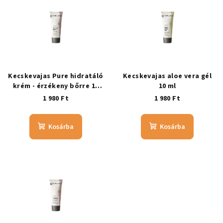
Kecskevajas Pure hidratáló
Kecskevajas aloe vera gél
krém - érzékeny bőrre 10
10 ml
ml
1 980 Ft
1 980 Ft
Kosárba
Kosárba