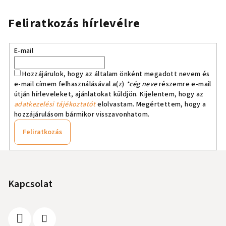
Feliratkozás hírlevélre
E-mail
Hozzájárulok, hogy az általam önként megadott nevem és
e-mail címem felhasználásával a(z)
*cég neve
részemre e-mail
útján hírleveleket, ajánlatokat küldjön. Kijelentem, hogy az
adatkezelési tájékoztatót
elolvastam. Megértettem, hogy a
hozzájárulásom bármikor visszavonhatom.
Feliratkozás
L
á
b
Kapcsolat
l
é