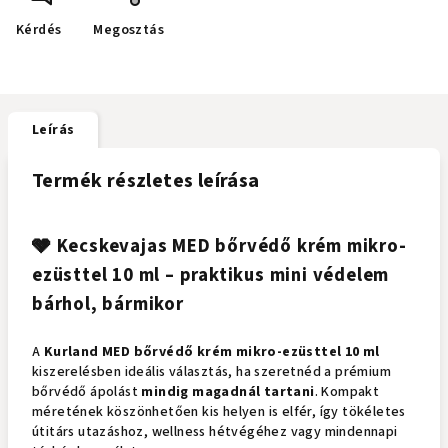
Kérdés
Megosztás
Leírás
Termék részletes leírása
🩶 Kecskevajas MED bőrvédő krém mikro-
ezüsttel 10 ml – praktikus mini védelem
bárhol, bármikor
A
Kurland
MED bőrvédő krém mikro-ezüsttel 10 ml
kiszerelésben ideális választás, ha szeretnéd a prémium
bőrvédő ápolást
mindig magadnál tartani
. Kompakt
méretének köszönhetően kis helyen is elfér, így tökéletes
útitárs utazáshoz, wellness hétvégéhez vagy mindennapi