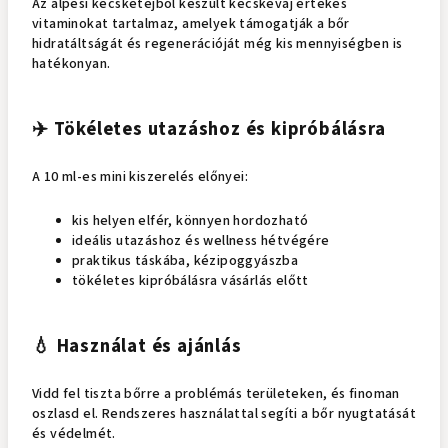
Az alpesi kecsketejből készült kecskevaj értékes
vitaminokat tartalmaz, amelyek támogatják a bőr
hidratáltságát és regenerációját még kis mennyiségben is
hatékonyan.
✈️ Tökéletes utazáshoz és kipróbálásra
A 10 ml-es mini kiszerelés előnyei:
kis helyen elfér, könnyen hordozható
ideális utazáshoz és wellness hétvégére
praktikus táskába, kézipoggyászba
tökéletes kipróbálásra vásárlás előtt
💧 Használat és ajánlás
Vidd fel tiszta bőrre a problémás területeken, és finoman
oszlasd el. Rendszeres használattal segíti a bőr nyugtatását
és védelmét.