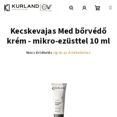
Ugrás
a
fő
Kosár
Keresés
Bejelentkezés
tartalomhoz
Kecskevajas Med bőrvédő
krém - mikro-ezüsttel 10 ml
A
Nincs értékelés
Ugrás az értékeléshez
termék
átlagos
értékelése
5-
ből
0,0
csillag.