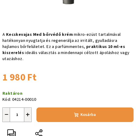
A
Kecskevajas Med bőrvédő krém
mikro-ezüst tartalmával
hatékonyan nyugtatja és regenerálja az irritált, gyulladásra
hajlamos bőrfelületet. Ez a parfümmentes,
praktikus 10 ml-es
kiszerelés
ideális választás a mindennapi célzott ápoláshoz vagy
utazáshoz.
1 980 Ft
Egységár:
Raktáron
Kód:
04214-00010
−
+
Kosárba