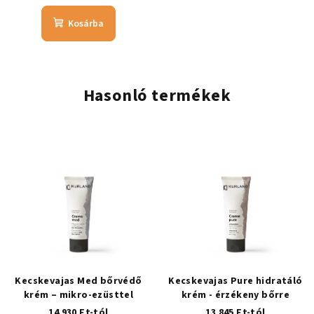
Kosárba
Hasonló termékek
Kecskevajas Med bőrvédő
Kecskevajas Pure hidratáló
krém – mikro-ezüsttel
krém - érzékeny bőrre
14 930 Ft-tól
13 845 Ft-tól