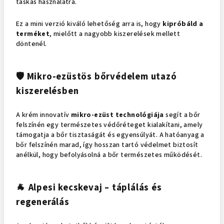
táskás használatra.
Ez a mini verzió kiváló lehetőség arra is, hogy
kipróbáld a
terméket
, mielőtt a nagyobb kiszerelések mellett
döntenél.
🛡️ Mikro-ezüstös bőrvédelem utazó
kiszerelésben
A krém innovatív
mikro-ezüst technológiája
segít a bőr
felszínén egy természetes védőréteget kialakítani, amely
támogatja a bőr tisztaságát és egyensúlyát. A hatóanyag a
bőr felszínén marad, így hosszan tartó védelmet biztosít
anélkül, hogy befolyásolná a bőr természetes működését.
🐐 Alpesi kecskevaj – táplálás és
regenerálás