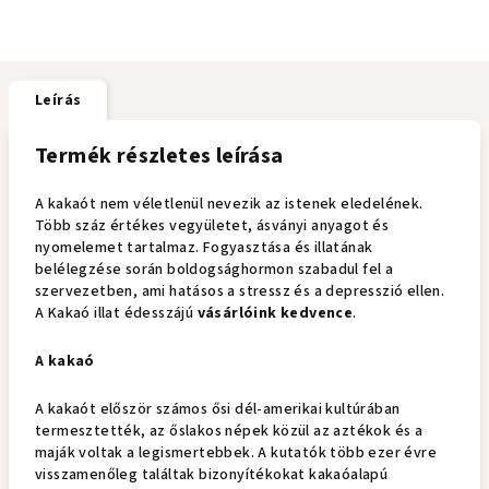
Leírás
Termék részletes leírása
A kakaót nem véletlenül nevezik az istenek eledelének.
Több száz értékes vegyületet, ásványi anyagot és
nyomelemet tartalmaz. Fogyasztása és illatának
belélegzése során boldogsághormon szabadul fel a
szervezetben, ami hatásos a stressz és a depresszió ellen.
A Kakaó illat édesszájú
vásárlóink kedvence
.
A kakaó
A kakaót először számos ősi dél-amerikai kultúrában
termesztették, az őslakos népek közül az aztékok és a
maják voltak a legismertebbek. A kutatók több ezer évre
visszamenőleg találtak bizonyítékokat kakaóalapú