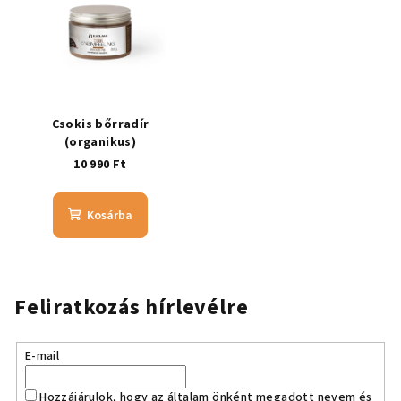
Csokis bőrradír
(organikus)
10 990 Ft
Kosárba
Feliratkozás hírlevélre
E-mail
Hozzájárulok, hogy az általam önként megadott nevem és