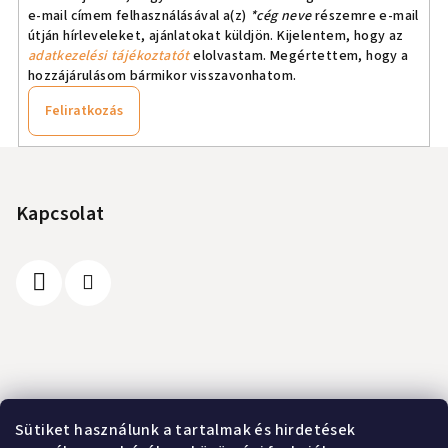
e-mail címem felhasználásával a(z)
*cég neve
részemre e-mail
útján hírleveleket, ajánlatokat küldjön. Kijelentem, hogy az
adatkezelési tájékoztatót
elolvastam. Megértettem, hogy a
hozzájárulásom bármikor visszavonhatom.
Feliratkozás
L
á
b
Kapcsolat
l
é
c
Információ
Sütiket használunk a tartalmak és hirdetések