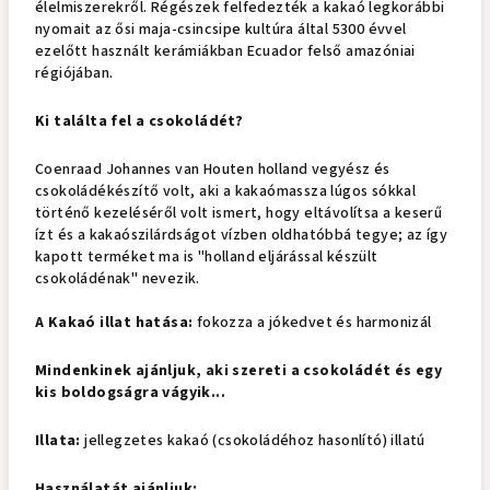
élelmiszerekről. Régészek felfedezték a kakaó legkorábbi
nyomait az ősi maja-csincsipe kultúra által 5300 évvel
ezelőtt használt kerámiákban Ecuador felső amazóniai
régiójában.
Ki találta fel a csokoládét?
Coenraad Johannes van Houten holland vegyész és
csokoládékészítő volt, aki a kakaómassza lúgos sókkal
történő kezeléséről volt ismert, hogy eltávolítsa a keserű
ízt és a kakaószilárdságot vízben oldhatóbbá tegye; az így
kapott terméket ma is "holland eljárással készült
csokoládénak" nevezik.
A Kakaó illat hatása:
fokozza a jókedvet és harmonizál
Mindenkinek ajánljuk, aki szereti a csokoládét és egy
kis boldogságra vágyik...
Illata:
jellegzetes kakaó (csokoládéhoz hasonlító) illatú
Használatát ajánljuk: