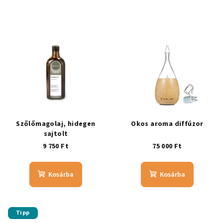
Szőlőmagolaj, hidegen
Okos aroma diffúzor
sajtolt
9 750 Ft
75 000 Ft
Kosárba
Kosárba
Tipp