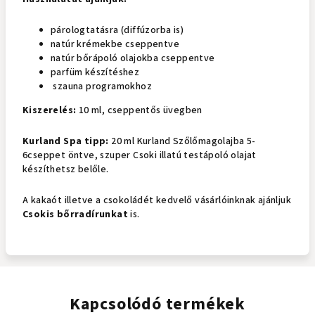
párologtatásra (diffúzorba is)
natúr krémekbe cseppentve
natúr bőrápoló olajokba cseppentve
parfüm készítéshez
szauna programokhoz
Kiszerelés:
10 ml, cseppentős üvegben
Kurland Spa tipp:
20 ml Kurland Szőlőmagolajba 5-
6cseppet öntve, szuper Csoki illatú testápoló olajat
készíthetsz belőle.
A kakaót illetve a csokoládét kedvelő vásárlóinknak ajánljuk
Csokis bőrradírunkat
is.
Kapcsolódó termékek