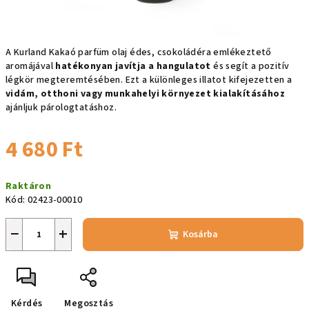
A Kurland Kakaó parfüm olaj édes, csokoládéra emlékeztető
aromájával
hatékonyan javítja a hangulatot
és segít a pozitív
légkör megteremtésében. Ezt a különleges illatot kifejezetten a
vidám, otthoni vagy munkahelyi környezet kialakításához
ajánljuk párologtatáshoz.
4 680 Ft
Egységár:
Raktáron
Kód:
02423-00010
−
+
Kosárba
Kérdés
Megosztás