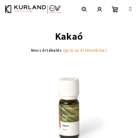
Ugrás
a
fő
Kosár
Keresés
Bejelentkezés
tartalomhoz
Kakaó
A
Nincs értékelés
Ugrás az értékeléshez
termék
átlagos
értékelése
5-
ből
0,0
csillag.