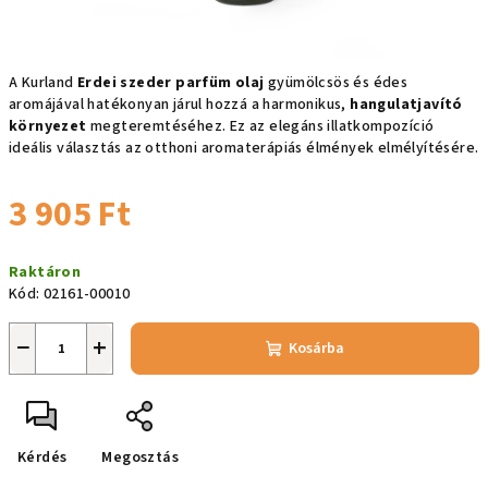
A Kurland
Erdei szeder parfüm olaj
gyümölcsös és édes
aromájával hatékonyan járul hozzá a harmonikus,
hangulatjavító
környezet
megteremtéséhez. Ez az elegáns illatkompozíció
ideális választás az otthoni aromaterápiás élmények elmélyítésére.
3 905 Ft
Egységár:
Raktáron
Kód:
02161-00010
−
+
Kosárba
Kérdés
Megosztás