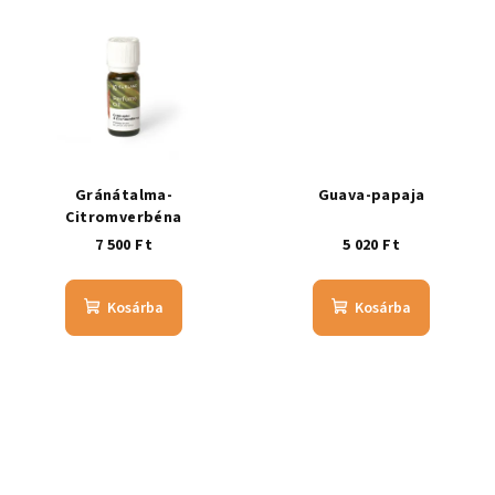
Gránátalma-
Guava-papaja
Citromverbéna
7 500 Ft
5 020 Ft
Kosárba
Kosárba