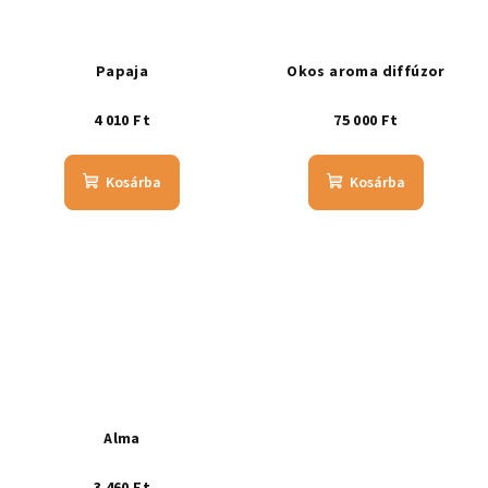
Papaja
Okos aroma diffúzor
4 010 Ft
75 000 Ft
Kosárba
Kosárba
Alma