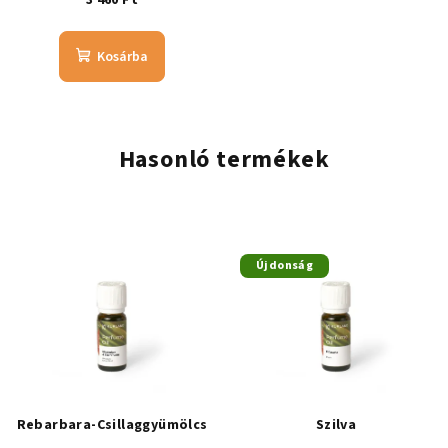
3 460 Ft
Kosárba
Hasonló termékek
Újdonság
Rebarbara-Csillaggyümölcs
Szilva