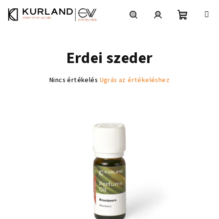
Ugrás
a
fő
Kosár
Keresés
Bejelentkezés
tartalomhoz
Erdei szeder
A
Nincs értékelés
Ugrás az értékeléshez
termék
átlagos
értékelése
5-
ből
0,0
csillag.