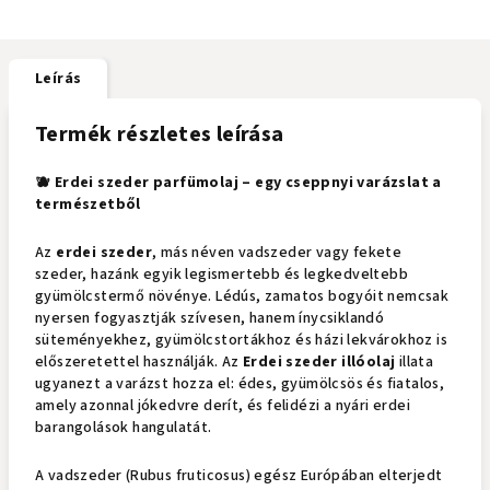
Leírás
Termék részletes leírása
🫐 Erdei szeder parfümolaj – egy cseppnyi varázslat a
természetből
Az
erdei szeder
, más néven vadszeder vagy fekete
szeder, hazánk egyik legismertebb és legkedveltebb
gyümölcstermő növénye. Lédús, zamatos bogyóit nemcsak
nyersen fogyasztják szívesen, hanem ínycsiklandó
süteményekhez, gyümölcstortákhoz és házi lekvárokhoz is
előszeretettel használják. Az
Erdei szeder illóolaj
illata
ugyanezt a varázst hozza el: édes, gyümölcsös és fiatalos,
amely azonnal jókedvre derít, és felidézi a nyári erdei
barangolások hangulatát.
A vadszeder (Rubus fruticosus) egész Európában elterjedt