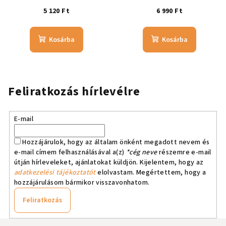
5 120 Ft
6 990 Ft
Kosárba
Kosárba
Feliratkozás hírlevélre
E-mail
Hozzájárulok, hogy az általam önként megadott nevem és
e-mail címem felhasználásával a(z)
*cég neve
részemre e-mail
útján hírleveleket, ajánlatokat küldjön. Kijelentem, hogy az
adatkezelési tájékoztatót
elolvastam. Megértettem, hogy a
hozzájárulásom bármikor visszavonhatom.
Feliratkozás
L