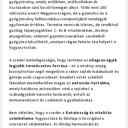
gyógynövény, amely erdőkben, erdőszéleken és
tisztásokon sűrű bozóttömeget alkot. Több mint 160
változata ismert Magyarországon, de a gyümölcs és a
gyógynövény felhasználása szempontjából mindegyik
egyformán értékes. Termése nemcsak ízletes, de rendkívül
gazdag tápanyagokban: C- és B-vitaminokban, ásványi
anyagokban, valamint gyümölcssavakban. Leveleiből
gyógytea készíthető, amelyet régen fekete tea helyett is
fogyasztottak.
A szeder különlegessége, hogy termése az
ellagsav egyik
legjobb természetes forrása
– ez a növényi anyag
bizonyítottan segít megelőzni a rákos sejtek kialakulását és
gátolja azok szaporodását. Emellett sötét színéből
fakadóan kiemelkedően magas az
antocián-tartalma
,
amely hatékony antioxidáns: védi a sejteket a
szabadgyökök károsító hatásaitól, erősíti az
immunrendszert és csökkenti a gyulladásokat.
Nem véletlen, hogy a szeder a
fiatalosság és vitalitás
szimbóluma
: fogyasztása és illóolaja is hozzájárul a
szervezet védelméhez. Az illóolaj harmonizáló és