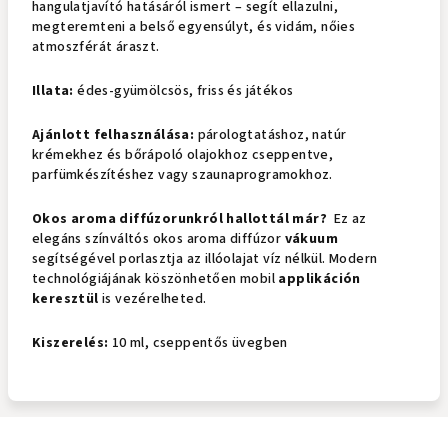
hangulatjavító hatásáról ismert – segít ellazulni,
megteremteni a belső egyensúlyt, és vidám, nőies
atmoszférát áraszt.
Illata:
édes-gyümölcsös, friss és játékos
Ajánlott felhasználása:
párologtatáshoz, natúr
krémekhez és bőrápoló olajokhoz cseppentve,
parfümkészítéshez vagy szaunaprogramokhoz.
Okos aroma diffúzorunkról hallottál már?
Ez az
elegáns színváltós okos aroma diffúzor
vákuum
segítségével porlasztja az illóolajat víz nélkül. Modern
technológiájának köszönhetően mobil
applikáción
keresztül
is vezérelheted.
Kiszerelés:
10 ml, cseppentős üvegben