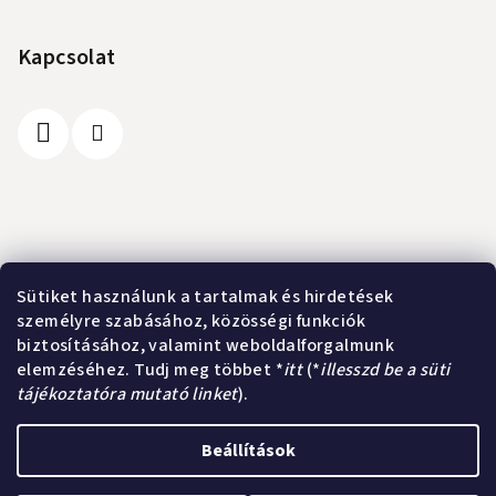
á
b
Kapcsolat
l
é
c
Információ
Sütiket használunk a tartalmak és hirdetések
személyre szabásához, közösségi funkciók
A vásárlás lépései
biztosításához, valamint weboldalforgalmunk
Üzleti feltételek (ÁSZF)
elemzéséhez. Tudj meg többet *
itt
(*
illesszd be a süti
Adatkezelési tájékoztató
tájékoztatóra mutató linket
).
Elérhetőségek
Beállítások
Copyright 2026
Kurland webshop
. Minden jog fenntartva.
Süti