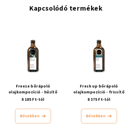
Kapcsolódó termékek
Freeze bőrápoló
Fresh up bőrápoló
olajkompozíció - hűsítő
olajkompozíció - frissítő
8 185 Ft-tól
8 375 Ft-tól
Bővebben
Bővebben