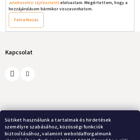
adatkezelési tájékoztatót
elolvastam. Megértettem, hogy a
hozzájárulásom bármikor visszavonhatom.
Feliratkozás
L
á
b
Kapcsolat
l
é
c
Információ
Sütiket használunk a tartalmak és hirdetések
személyre szabásához, közösségi funkciók
A vásárlás lépései
biztosításához, valamint weboldalforgalmunk
Üzleti feltételek (ÁSZF)