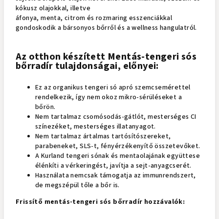
kókusz olajokkal, illetve
áfonya, menta, citrom és rozmaring esszenciákkal
gondoskodik a bársonyos bőrről és a wellness hangulatról.
Az otthon készített Mentás-tengeri sós
bőrradír tulajdonságai, előnyei:
Ez az organikus tengeri só apró szemcsemérettel
rendelkezik, így nem okoz mikro-sérüléseket a
bőrön.
Nem tartalmaz csomósodás-gátlót, mesterséges CI
színezéket, mesterséges illatanyagot.
Nem tartalmaz ártalmas tartósítószereket,
parabeneket, SLS-t, fényérzékenyítő összetevőket.
A Kurland tengeri sónak és mentaolajának együttese
élénkíti a vérkeringést, javítja a sejt-anyagcserét.
Használata nemcsak támogatja az immunrendszert,
de megszépül tőle a bőr is.
Frissítő mentás-tengeri sós bőrradír hozzávalók: