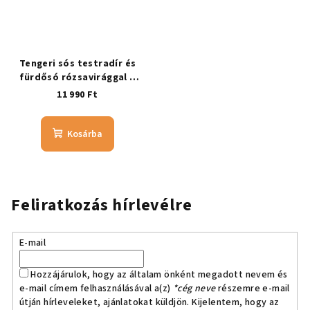
Tengeri sós testradír és
fürdősó rózsavirággal –
RÓZSAVIRÁGOS
11 990 Ft
Kosárba
Feliratkozás hírlevélre
E-mail
Hozzájárulok, hogy az általam önként megadott nevem és
e-mail címem felhasználásával a(z)
*cég neve
részemre e-mail
útján hírleveleket, ajánlatokat küldjön. Kijelentem, hogy az