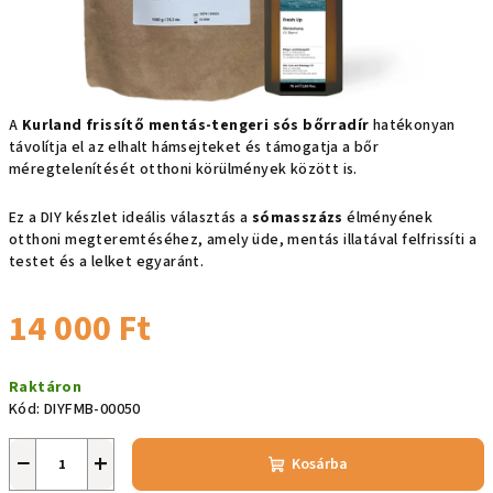
A
Kurland frissítő mentás-tengeri sós bőrradír
hatékonyan
távolítja el az elhalt hámsejteket és támogatja a bőr
méregtelenítését otthoni körülmények között is.
Ez a DIY készlet ideális választás a
sómasszázs
élményének
otthoni megteremtéséhez, amely üde, mentás illatával felfrissíti a
testet és a lelket egyaránt.
14 000 Ft
Egységár:
Raktáron
Kód:
DIYFMB-00050
−
+
Kosárba