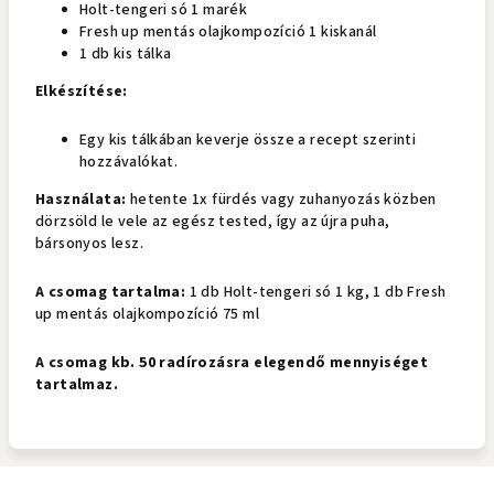
Holt-tengeri só 1 marék
Fresh up mentás olajkompozíció 1 kiskanál
1 db kis tálka
Elkészítése:
Egy kis tálkában keverje össze a recept szerinti
hozzávalókat.
Használata:
hetente 1x fürdés vagy zuhanyozás közben
dörzsöld le vele az egész tested, így az újra puha,
bársonyos lesz.
A csomag tartalma:
1 db Holt-tengeri só 1 kg, 1 db Fresh
up mentás olajkompozíció 75 ml
A csomag kb. 50 radírozásra elegendő mennyiséget
tartalmaz.