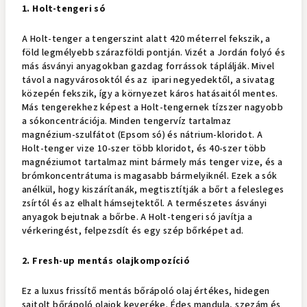
1. Holt-tengeri só
A Holt-tenger a tengerszint alatt 420 méterrel fekszik, a
föld legmélyebb szárazföldi pontján. Vizét a Jordán folyó és
más ásványi anyagokban gazdag forrássok táplálják. Mivel
távol a nagyvárosoktól és az ipari negyedektől, a sivatag
közepén fekszik, így a környezet káros hatásaitól mentes.
Más tengerekhez képest a Holt-tengernek tízszer nagyobb
a sókoncentrációja. Minden tengervíz tartalmaz
magnézium-szulfátot (Epsom só) és nátrium-kloridot. A
Holt-tenger vize 10-szer több kloridot, és 40-szer több
magnéziumot tartalmaz mint bármely más tenger vize, és a
brómkoncentrátuma is magasabb bármelyiknél. Ezek a sók
anélkül, hogy kiszárítanák, megtisztítják a bőrt a felesleges
zsírtól és az elhalt hámsejtektől. A természetes ásványi
anyagok bejutnak a bőrbe. A Holt-tengeri só javítja a
vérkeringést, felpezsdít és egy szép bőrképet ad.
2. Fresh-up mentás olajkompozíció
Ez a luxus frissítő mentás bőrápoló olaj értékes, hidegen
sajtolt bőrápoló olajok keveréke. Édes mandula, szezám és