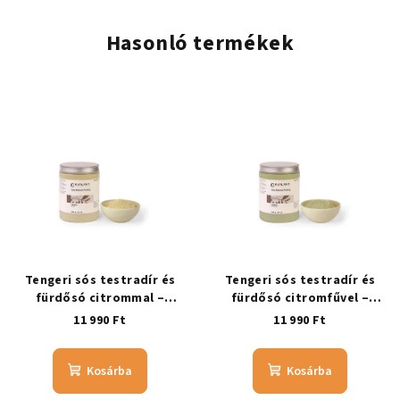
Hasonló termékek
Tengeri sós testradír és
Tengeri sós testradír és
fürdősó citrommal –
fürdősó citromfűvel –
CITROMOS
CITROMFÜVES
11 990 Ft
11 990 Ft
Kosárba
Kosárba