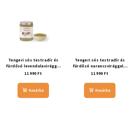
Tengeri sós testradír és
Tengeri sós testradír és
fürdősó levendulavirággal
fürdősó narancsvirággal –
– LEVENDULAVIRÁGOS
NARANCSVIRÁGOS
11 990 Ft
11 990 Ft
Kosárba
Kosárba