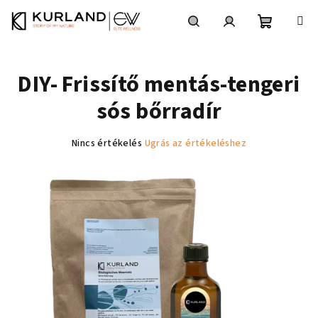
Ugrás
a
fő
Kosár
Keresés
Bejelentkezés
tartalomhoz
DIY- Frissítő mentás-tengeri
sós bőrradír
A
Nincs értékelés
Ugrás az értékeléshez
termék
átlagos
értékelése
5-
ből
0,0
csillag.