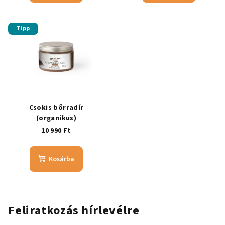
Tipp
Csokis bőrradír
(organikus)
10 990 Ft
Kosárba
Feliratkozás hírlevélre