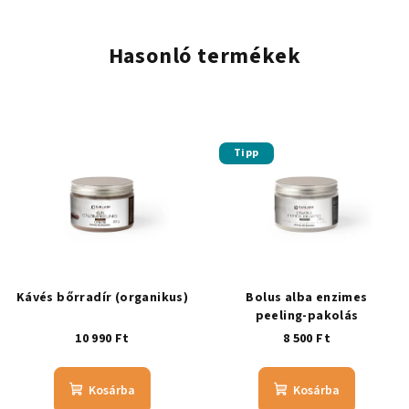
Hasonló termékek
Tipp
Kávés bőrradír (organikus)
Bolus alba enzimes
peeling-pakolás
10 990 Ft
8 500 Ft
Kosárba
Kosárba