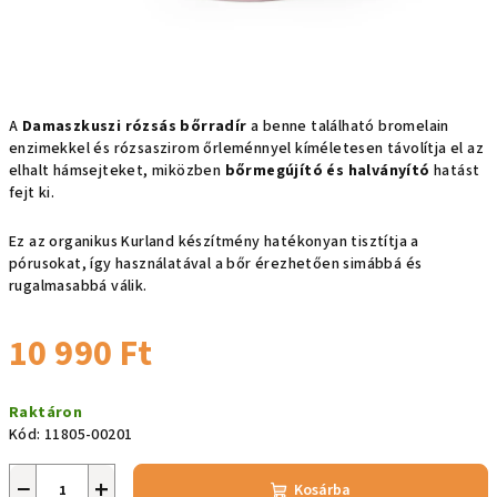
A
Damaszkuszi rózsás bőrradír
a benne található bromelain
enzimekkel és rózsaszirom őrleménnyel kíméletesen távolítja el az
elhalt hámsejteket, miközben
bőrmegújító és halványító
hatást
fejt ki.
Ez az organikus Kurland készítmény hatékonyan tisztítja a
pórusokat, így használatával a bőr érezhetően simábbá és
rugalmasabbá válik.
10 990 Ft
Egységár:
Raktáron
Kód:
11805-00201
−
+
Kosárba