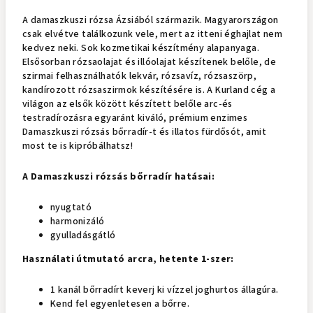
A damaszkuszi rózsa Ázsiából származik. Magyarországon
csak elvétve találkozunk vele, mert az itteni éghajlat nem
kedvez neki. Sok kozmetikai készítmény alapanyaga.
Elsősorban rózsaolajat és illóolajat készítenek belőle, de
szirmai felhasználhatók lekvár, rózsavíz, rózsaszörp,
kandírozott rózsaszirmok készítésére is. A Kurland cég a
világon az elsők között készített belőle arc-és
testradírozásra egyaránt kiváló, prémium enzimes
Damaszkuszi rózsás bőrradír-t és illatos fürdősót, amit
most te is kipróbálhatsz!
A Damaszkuszi rózsás bőrradír hatásai:
nyugtató
harmonizáló
gyulladásgátló
Használati útmutató arcra, hetente 1-szer:
1 kanál bőrradírt keverj ki vízzel joghurtos állagúra.
Kend fel egyenletesen a bőrre.