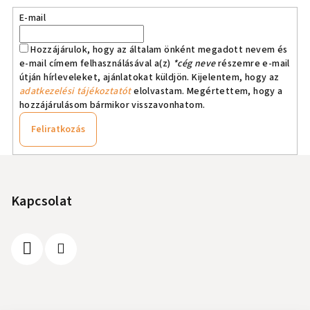
E-mail
Hozzájárulok, hogy az általam önként megadott nevem és
e-mail címem felhasználásával a(z)
*cég neve
részemre e-mail
útján hírleveleket, ajánlatokat küldjön. Kijelentem, hogy az
adatkezelési tájékoztatót
elolvastam. Megértettem, hogy a
hozzájárulásom bármikor visszavonhatom.
Feliratkozás
L
á
b
Kapcsolat
l
é
c