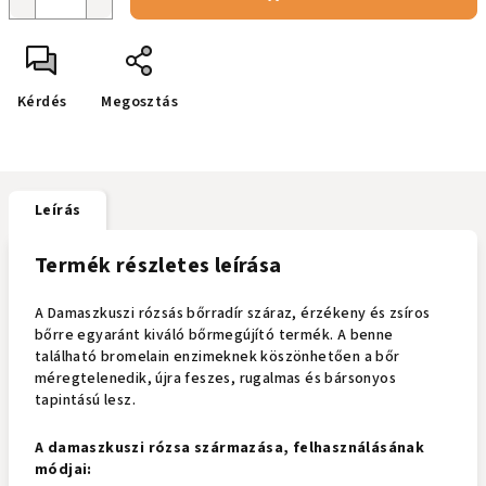
Kérdés
Megosztás
Leírás
Termék részletes leírása
A Damaszkuszi rózsás bőrradír száraz, érzékeny és zsíros
bőrre egyaránt kiváló bőrmegújító termék. A benne
található bromelain enzimeknek köszönhetően a bőr
méregtelenedik, újra feszes, rugalmas és bársonyos
tapintású lesz.
A damaszkuszi rózsa származása, felhasználásának
módjai: