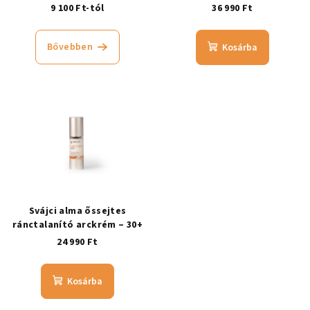
esszenciával
9 100 Ft-tól
36 990 Ft
Bővebben
Kosárba
Svájci alma őssejtes
ránctalanító arckrém – 30+
24 990 Ft
Kosárba