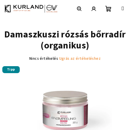
Ugrás
a
fő
Kosár
Keresés
Bejelentkezés
tartalomhoz
Damaszkuszi rózsás bőrradír
(organikus)
A
Nincs értékelés
Ugrás az értékeléshez
termék
Tipp
átlagos
értékelése
5-
ből
0,0
csillag.