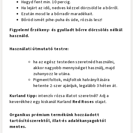
Hagyd fent min. 10 percig.
Ha lejárt az idő, nedves kézzel dörzsöld le a bőrről.
Ezután mosd le a bőrradír maradékait.
Bőröd ismét pihe-puha és üde, rózsás lesz!
Figyelem! Érzékeny- és gyulladt bőrre dörzsölés nélkül
használd.
Használati útmutató testre:
ha az egész testeden szeretnéd használni,
akkor nagyobb mennyiséget használj, majd
zuhanyozz le utána.
Pigmentfoltok, májfoltok halványítására
hetente 2-szer ajánljuk, legalább 3 héten át.
Kurland tipp:
intenzív rózsa illatot szeretnél? Adj a
keverékhez egy kiskanál Kurland
Red Roses
olajat.
Organikus prémium termékünk hozzáadott
tartósítószerektől, illat-és adalékanyagoktól
mentes.