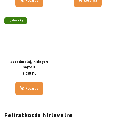
Kosárba
Kosárba
Újdonság
Szezámolaj, hidegen
sajtolt
6 085 Ft
Kosárba
Feliratkozás hírlevélre