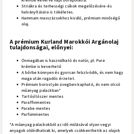
krémbe keverve napi bőrápolásra.
Striákra és terhességi csíkok megelőzésére-és
halványítására is tökéletes.
Hammam masszázsokhoz kiváló, prémium minőségű
olaj.
A prémium Kurland Marokkói Argánolaj
tulajdonságai, előnyei:
Önmagában is használható és natúr, pl. Pure
krémbe is keverhető
A bőrbe könnyen és gyorsan felszívódik, és nem hagy
maga után ragadós érzetet.
Prémium borostyán üvegben kapható, és nem olcsó
műanyag palackban*
Tartósítószer mentes
Paraffinmentes
Parabe mentes
Parfümmentes
*A műanyag palackokból az idő múlásával olyan vegyi
anyagok oldódhatnak ki, amelyek csökkenthetik az olajok