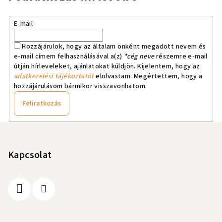
E-mail
Hozzájárulok, hogy az általam önként megadott nevem és
e-mail címem felhasználásával a(z)
*cég neve
részemre e-mail
útján hírleveleket, ajánlatokat küldjön. Kijelentem, hogy az
adatkezelési tájékoztatót
elolvastam. Megértettem, hogy a
hozzájárulásom bármikor visszavonhatom.
Feliratkozás
L
á
b
Kapcsolat
l
é
c