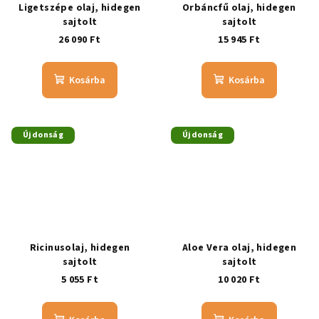
Ligetszépe olaj, hidegen
Orbáncfű olaj, hidegen
sajtolt
sajtolt
26 090 Ft
15 945 Ft
Kosárba
Kosárba
Újdonság
Újdonság
Ricinusolaj, hidegen
Aloe Vera olaj, hidegen
sajtolt
sajtolt
5 055 Ft
10 020 Ft