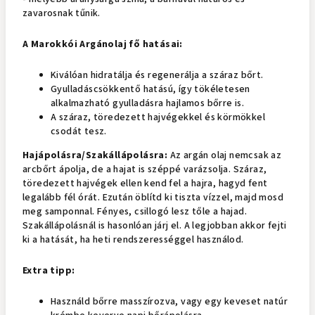
zavarosnak tűnik.
A Marokkói Argánolaj fő hatásai:
Kiválóan hidratálja és regenerálja a száraz bőrt.
Gyulladáscsökkentő hatású, így tökéletesen
alkalmazható gyulladásra hajlamos bőrre is.
A száraz, töredezett hajvégekkel és körmökkel
csodát tesz.
Hajápolásra/Szakállápolásra:
Az argán olaj nemcsak az
arcbőrt ápolja, de a hajat is széppé varázsolja. Száraz,
töredezett hajvégek ellen kend fel a hajra, hagyd fent
legalább fél órát. Ezután öblítd ki tiszta vízzel, majd mosd
meg samponnal. Fényes, csillogó lesz tőle a hajad.
Szakállápolásnál is hasonlóan járj el. A legjobban akkor fejti
ki a hatását, ha heti rendszerességgel használod.
Extra tipp:
Használd bőrre masszírozva, vagy egy keveset natúr