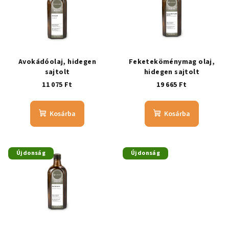
Avokádóolaj, hidegen
Feketeköménymag olaj,
sajtolt
hidegen sajtolt
11 075 Ft
19 665 Ft
Kosárba
Kosárba
Újdonság
Újdonság