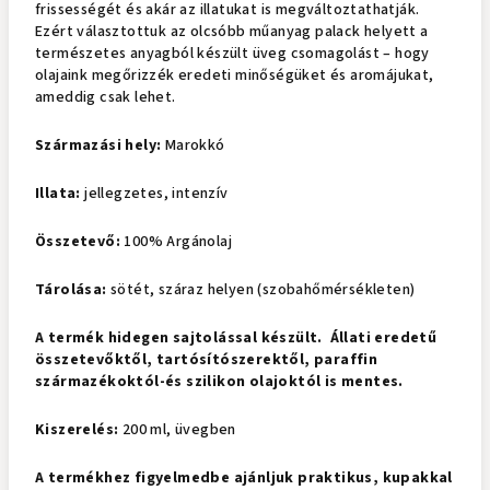
frissességét és akár az illatukat is megváltoztathatják.
Ezért választottuk az olcsóbb műanyag palack helyett a
természetes anyagból készült üveg csomagolást – hogy
olajaink megőrizzék eredeti minőségüket és aromájukat,
ameddig csak lehet.
Származási hely:
Marokkó
Illata:
jellegzetes, intenzív
Összetevő:
100% Argánolaj
Tárolása:
sötét, száraz helyen (szobahőmérsékleten)
A termék hidegen sajtolással készült. Állati eredetű
összetevőktől, tartósítószerektől, paraffin
származékoktól-és szilikon olajoktól is mentes.
Kiszerelés:
200 ml, üvegben
A termékhez figyelmedbe ajánljuk praktikus, kupakkal