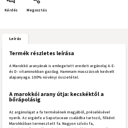
Kérdés
Megosztás
Leírás
Termék részletes leírása
A Marokkó aranyának is emlegetett eredeti argánolaj A-E-
és D- vitaminokban gazdag. Hammam masszázsok kedvelt
alapanyaga. 100% növényi összetétel.
A marokkói arany útja: kecskéktől a
bőrápolásig
Az argánolajat a fa termésének magjából, préselésével
nyerik. Az argánfa a Sapotaceae családba tartozó, főként
Marokkóban termesztett fa. Nagyon szívós fa,