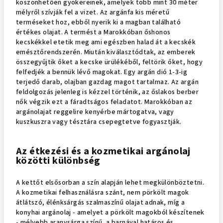
köszönhetően gyökereinek, amelyek több mint 30 méter
mélyről szívják fel a vizet. Az argánfa kis méretű
terméseket hoz, ebből nyerik ki a magban található
értékes olajat. A termést a Marokkóban őshonos
kecskékkel etetik meg ami egészben halad át a kecskék
emésztőrendszerén. Miután kiválasztódtak, az emberek
összegyűjtik őket a kecske ürülékéből, feltörik őket, hogy
felfedjék a bennük lévő magokat. Egy argán dió 1-3-ig
terjedő darab, olajban gazdag magot tartalmaz. Az argán
feldolgozás jelenleg is kézzel történik, az őslakos berber
nők végzik ezt a fáradtságos feladatot. Marokkóban az
argánolajat reggelire kenyérbe mártogatva, vagy
kuszkuszra vagy tésztára csepegtetve fogyasztják.
Az étkezési és a kozmetikai argánolaj
közötti különbség
A kettőt elsősorban a szín alapján lehet megkülönböztetni.
A kozmetikai felhasználásra szánt, nem pörkölt magok
átlátszó, élénksárgás szalmaszínű olajat adnak, míg a
konyhai argánolaj - amelyet a pörkölt magokból készítenek
- mélyebb aranysárga színű, a barnával határos és