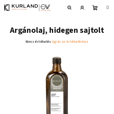
Ugrás
a
fő
Kosár
Keresés
Bejelentkezés
tartalomhoz
Argánolaj, hidegen sajtolt
A
Nincs értékelés
Ugrás az értékeléshez
termék
átlagos
értékelése
5-
ből
0,0
csillag.