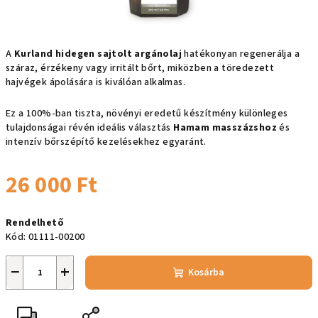
A
Kurland hidegen sajtolt argánolaj
hatékonyan regenerálja a
száraz, érzékeny vagy irritált bőrt, miközben a töredezett
hajvégek ápolására is kiválóan alkalmas.
Ez a 100%-ban tiszta, növényi eredetű készítmény különleges
tulajdonságai révén ideális választás
Hamam masszázshoz
és
intenzív bőrszépítő kezelésekhez egyaránt.
26 000 Ft
Egységár:
Rendelhető
Kód:
01111-00200
−
+
Kosárba