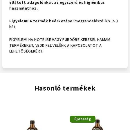
ellátott adagolónkat az egyszerű és higiénikus
használathoz.
Figyelem! A termék beérkezése:
megrendeléstől kb. 2-3
hét
FIGYELEM! HA HOTELBE VAGY FÜRDŐBE KERESEL HAMAM
TERMÉKEKET, VEDD FEL VELÜNK A KAPCSOLATOT A
LEHETŐSÉGEKÉRT.
Hasonló termékek
Újdonság