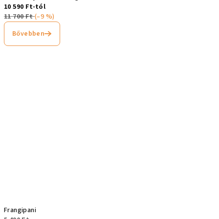
10 590 Ft-tól
11 700 Ft
(–9 %)
Bővebben
Frangipani