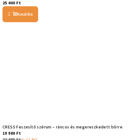
25 400 Ft
Kosárba
CRESS Feszesítő szérum – ráncos és megereszkedett bőrre
19 980 Ft
22 485 Ft
(–11 %)