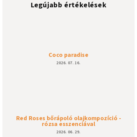
Legújabb értékelések
Coco paradise
2026. 07. 16.
A
termék
értékelése
5-
ből
5
csillag.
Red Roses bőrápoló olajkompozíció -
rózsa esszenciával
2026. 06. 29.