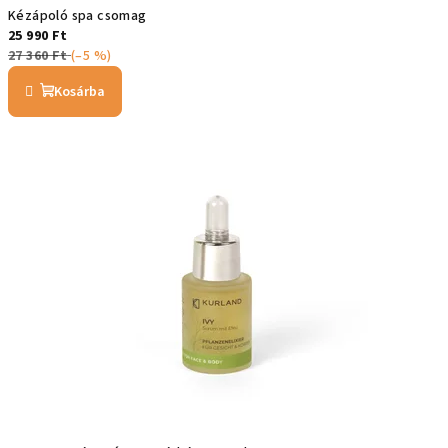
Kézápoló spa csomag
25 990 Ft
27 360 Ft
(–5 %)
Kosárba