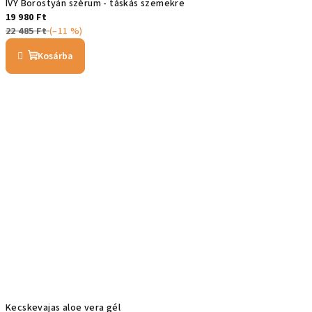
IVY Borostyán szérum - táskás szemekre
19 980 Ft
22 485 Ft
(–11 %)
Kosárba
Kecskevajas aloe vera gél