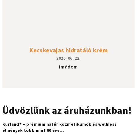
A
termék
értékelése
5-
ből
5
csillag.
Kecskevajas hidratáló krém
2026. 06. 22.
A
Imádom
termék
értékelése
5-
ből
5
csillag.
Üdvözlünk az áruházunkban!
Kurland® – prémium natúr kozmetikumok és wellness
élmények több mint 60 éve…