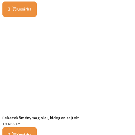
Kosárba
Feketeköménymag olaj, hidegen sajtolt
19 665 Ft