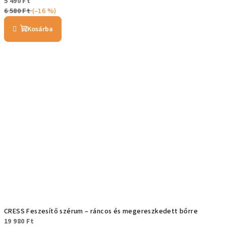
5 490 Ft
6 580 Ft
(–16 %)
Kosárba
CRESS Feszesítő szérum – ráncos és megereszkedett bőrre
19 980 Ft