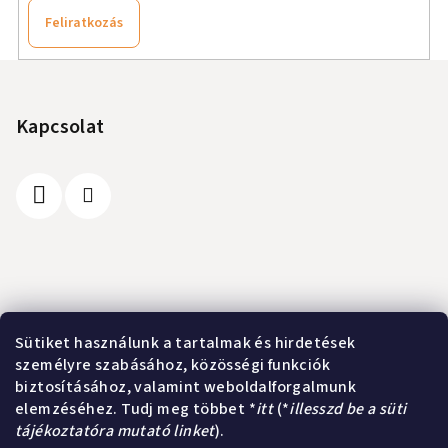
Feliratkozás
L
á
b
Kapcsolat
l
é
c
Információ
Sütiket használunk a tartalmak és hirdetések
személyre szabásához, közösségi funkciók
A vásárlás lépései
biztosításához, valamint weboldalforgalmunk
Üzleti feltételek (ÁSZF)
elemzéséhez. Tudj meg többet *
itt
(*
illesszd be a süti
Adatkezelési tájékoztató
tájékoztatóra mutató linket
).