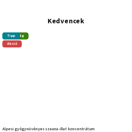
Kedvencek
Tipp
Akció
Újdonság
Tipp
Tipp
Tipp
Tipp
Tipp
Akció
Alpesi gyógynövényes szauna-illat koncentrátum