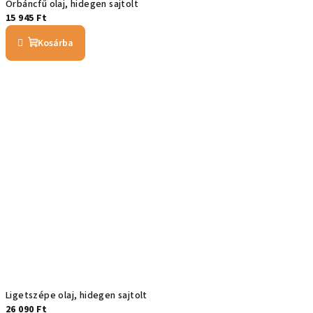
Orbáncfű olaj, hidegen sajtolt
15 945 Ft
Kosárba
Ligetszépe olaj, hidegen sajtolt
26 090 Ft