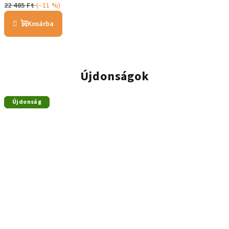
22 485 Ft
(–11 %)
Kosárba
Újdonságok
Újdonság
Újdonság
Újdonság
Újdonság
Újdonság
Újdonság