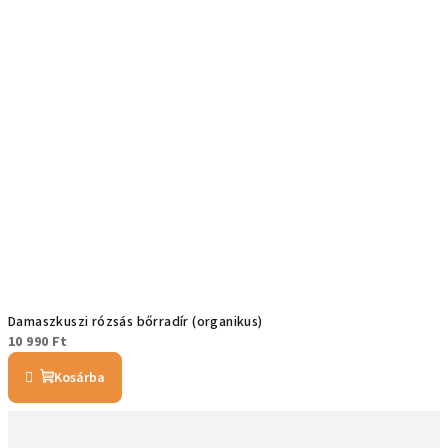
Damaszkuszi rózsás bőrradír (organikus)
10 990 Ft
Kosárba