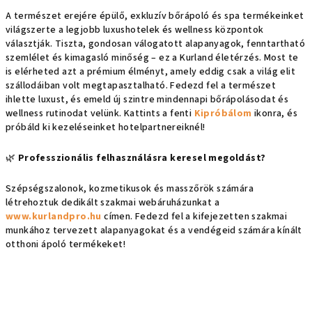
A természet erejére épülő, exkluzív bőrápoló és spa termékeinket
világszerte a legjobb luxushotelek és wellness központok
választják. Tiszta, gondosan válogatott alapanyagok, fenntartható
szemlélet és kimagasló minőség – ez a Kurland életérzés. Most te
is elérheted azt a prémium élményt, amely eddig csak a világ elit
szállodáiban volt megtapasztalható. Fedezd fel a természet
ihlette luxust, és emeld új szintre mindennapi bőrápolásodat és
wellness rutinodat velünk. Kattints a fenti
Kipróbálom
ikonra, és
próbáld ki kezeléseinket hotelpartnereiknél!
🌿
Professzionális felhasználásra keresel megoldást?
Szépségszalonok, kozmetikusok és masszőrök számára
létrehoztuk dedikált szakmai webáruházunkat a
www.kurlandpro.hu
címen. Fedezd fel a kifejezetten szakmai
munkához tervezett alapanyagokat és a vendégeid számára kínált
otthoni ápoló termékeket!