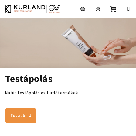
Ugrás
a
fő
Kosár
Keresés
Bejelentkezés
tartalomhoz
Testápolás
Natúr testápolás és fürdőtermékek
Tovább
Ü